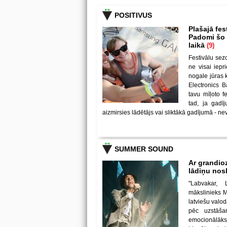
POSITIVUS
Plašajā fes
Padomi šo u
laikā
(9)
Festivālu sez
ne visai iepr
nogale jūras 
Electronics B
tavu mīļoto 
tad, ja gadī
aizmirsies lādētājs vai sliktākā gadījumā - nev
SUMMER SOUND
Ar grandio
lādiņu no
"Labvakar, 
mākslinieks Mi
latviešu valod
pēc uzstāša
emocionālāks