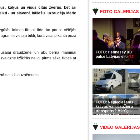
s, kaķus un visus citus zvērus, bet arī
FOTO GALERIJAS
ikti - un slavenā itāliešu uzbrucēja Mario
egūtās laimes tik ļoti lido, ka par to vēlējās
tragram ievietoja bildi, kurā visai pikantā pozā
FOTO: Hennessy XO
bijušajai draudzenei un abu bērna māmiņai
pulcē Latvijas eliti
(32)
zvaigzne izšķīrās neilgi pirms sāka tikties ar
 nerātnais fotouzņēmums.
FOTO: Nepieciešams
kravas vai pasažieru
transports? Mierīgi -
ieskaties šeit
(35)
VIDEO GALERIJAS