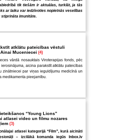
iedrībā tik tiešām ir aktuālas, turklāt, ja tās
ēks ar laiku var iedzīvoties nopietnās veselības
 stiprināta imunitāte.
kstīt atklātu pateicības vēstuli
i Ainai Muceniecei
(4)
eces vārdā nosauktais Viroterapijas fonds, pēc
ierosinājuma, aicina parakstīt atklātu pateicības
ešu zinātniecei par viņas ieguldījumu medicīnā un
ža medikamenta pieejamību.
pieteikšanos “Young Lions”
i atlasei video un filmu nozares
ļiem
(3)
ālajai atlasei kategorijā “Film”, kurā aicināti
esionāļi – izcilākā komanda iegūs Inbox.lv