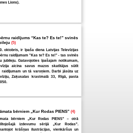
nes Lions).
bērnu raidījums “Kas te? Es te!” svinēs
bileju
(5)
0. oktobris, ir īpaša diena Latvijas Televīzijas
bērnu raidījumam "Kas te? Es te!" - tas svinēs
 jubileju. Gatavojoties īpašajam notikumam,
evīzija aicina savus mazos skatītājus sūtīt
raidījumam un tā varoņiem. Darbi jāsūta uz
evīziju, Zaķusalas krastmalā 33, Rīgā, pasta
1050.
rāmata bērniem „Kur Rodas PIENS”
(4)
rāmata bērniem „Kur Rodas PIENS” – otrā
lītojošajā izdevumu sērijā „Kur Rodas”.
antojot krāšņas ilustrācijas, vienkāršus un