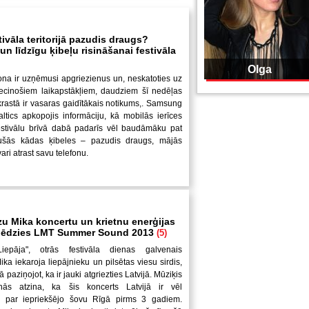
tivāla teritorijā pazudis draugs?
n līdzīgu ķibeļu risināšanai festivāla
Olga
ona ir uzņēmusi apgriezienus un, neskatoties uz
iecinošiem laikapstākļiem, daudziem šī nedēļas
krastā ir vasaras gaidītākais notikums,. Samsung
altics apkopojis informāciju, kā mobilās ierīces
festivālu brīvā dabā padarīs vēl baudāmāku pat
jušās kādas ķibeles – pazudis draugs, mājās
ari atrast savu telefonu.
zu Mika koncertu un krietnu enerģijas
slēdzies LMT Summer Sound 2013
(5)
Liepāja", otrās festivāla dienas galvenais
ka iekaroja liepājnieku un pilsētas viesu sirdis,
ā paziņojot, ka ir jauki atgriezties Latvijā. Mūziķis
nās atzina, ka šis koncerts Latvijā ir vēl
 par iepriekšējo šovu Rīgā pirms 3 gadiem.