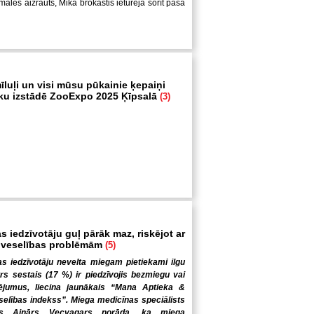
ales aizrauts, Mika brokastis ieturēja šorīt pašā
īluļi un visi mūsu pūkainie ķepaiņi
ku izstādē ZooExpo 2025 Ķīpsalā
(3)
s iedzīvotāju guļ pārāk maz, riskējot ar
 veselības problēmām
(5)
s iedzīvotāju nevelta miegam pietiekami ilgu
trs sestais (17 %) ir piedzīvojis bezmiegu vai
ējumus, liecina jaunākais “Mana Aptieka &
elības indekss”. Miega medicīnas speciālists
gs Ainārs Vecvagars norāda, ka miega