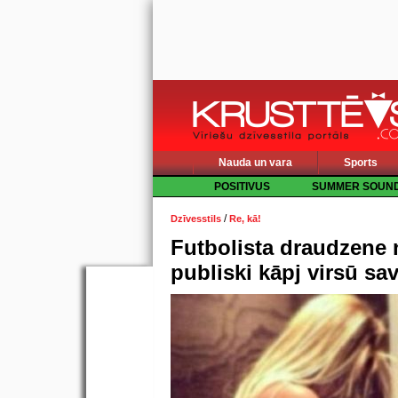
Nauda un vara
Sports
POSITIVUS
SUMMER SOUN
/
Dzīvesstils
Re, kā!
Futbolista draudzene 
publiski kāpj virsū s