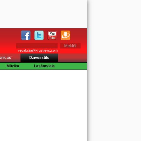
redakcija@krusttevs.com
snīcas
Dzīvesstils
Mūzika
Lasāmviela