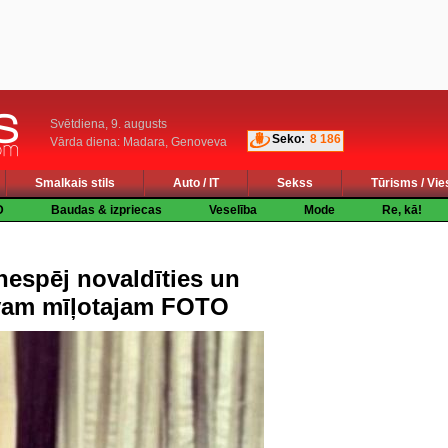
Svētdiena, 9. augusts
Seko:
8 186
Vārda diena: Madara, Genoveva
Smalkais stils
Auto / IT
Sekss
Tūrisms / Vie
D
Baudas & izpriecas
Veselība
Mode
Re, kā!
nespēj novaldīties un
avam mīļotajam FOTO