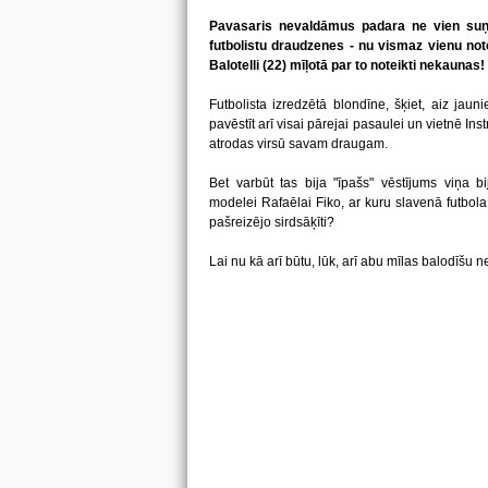
Pavasaris nevaldāmus padara ne vien suņu
futbolistu draudzenes - nu vismaz vienu note
Balotelli (22) mīļotā par to noteikti nekaunas!
Futbolista izredzētā blondīne, šķiet, aiz jauni
pavēstīt arī visai pārejai pasaulei un vietnē Ins
atrodas virsū savam draugam.
Bet varbūt tas bija "īpašs" vēstījums viņa 
modelei Rafaēlai Fiko, ar kuru slavenā futbola 
pašreizējo sirdsāķīti?
Lai nu kā arī būtu, lūk, arī abu mīlas balodīšu