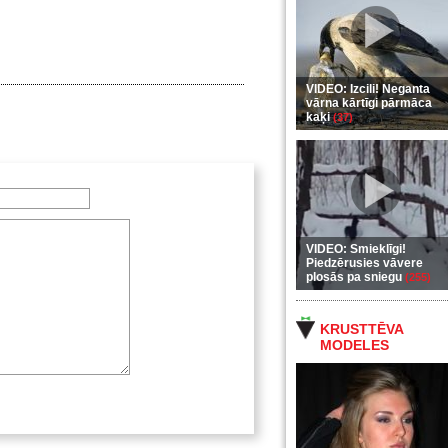
VIDEO: Izcili! Neganta
vārna kārtīgi pārmāca
kaķi
(37)
VIDEO: Smieklīgi!
Piedzērusies vāvere
plosās pa sniegu
(255)
KRUSTTĒVA
MODELES