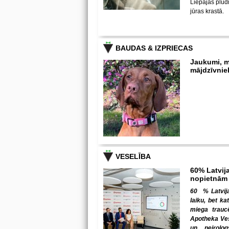
Liepājas pludm
jūras krastā.
BAUDAS & IZPRIECAS
Jaukumi, m
mājdzīvnie
VESELĪBA
60% Latvija
nopietnām
60 % Latvija
laiku, bet ka
miega trauc
Apotheka Ves
un neirolo