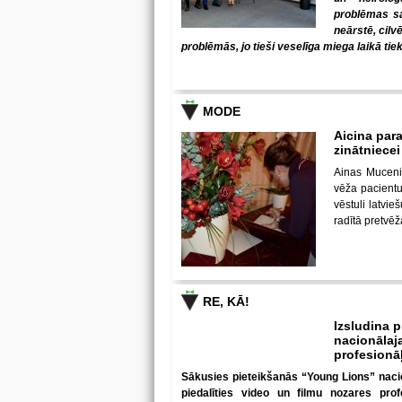
problēmas sab
neārstē, cilv
problēmās, jo tieši veselīga miega laikā tiek
MODE
Aicina para
zinātniece
Ainas Muceni
vēža pacientu 
vēstuli latvi
radītā pretvē
RE, KĀ!
Izsludina 
nacionālaja
profesionā
Sākusies pieteikšanās “Young Lions” nacion
piedalīties video un filmu nozares prof