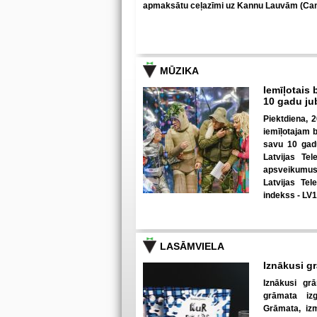
apmaksātu ceļazīmi uz Kannu Lauvām (Can
MŪZIKA
Iemīļotais 
10 gadu ju
Piektdiena, 2
iemīļotajam 
savu 10 gadu
Latvijas Tel
apsveikumus 
Latvijas Tel
indekss - LV
LASĀMVIELA
Iznākusi g
Iznākusi g
grāmata izg
Grāmata, izm