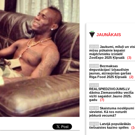
JAUNĀKAIS
20:00
Jaukumi, mīluļi un vis
mūsu pūkainie ķepaiņi
mājdzīvnieku izstādē
ZooExpo 2025 Ķīpsalā
(3)
10:00
Bezmaksas
degustācijas! Izbaudīsim
jaunas, aizraujošas garšas
Riga Food 2025 Ķīpsalā
(2)
14:02
REALSPIEDZIVOJUMS.LV
dāvina Ziemassvētku vecīša
vizīti sagaidot Jauno 2025.
gadu
(7)
04:18
Skaistuma noslēpumi
sievietei. Kā tos noturēt
jebkurā vecumā?
10:25
Latvijā populārākās
tiešsaistes kazino spēles
(1