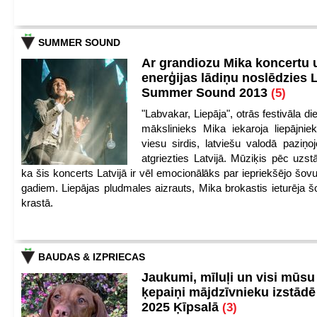
SUMMER SOUND
Ar grandiozu Mika koncertu 
enerģijas lādiņu noslēdzies
Summer Sound 2013
(5)
"Labvakar, Liepāja", otrās festivāla d
mākslinieks Mika iekaroja liepājnie
viesu sirdis, latviešu valodā paziņoj
atgriezties Latvijā. Mūziķis pēc uzst
ka šis koncerts Latvijā ir vēl emocionālāks par iepriekšējo šov
gadiem. Liepājas pludmales aizrauts, Mika brokastis ieturēja šo
krastā.
BAUDAS & IZPRIECAS
Jaukumi, mīluļi un visi mūsu
ķepaiņi mājdzīvnieku izstād
2025 Ķīpsalā
(3)