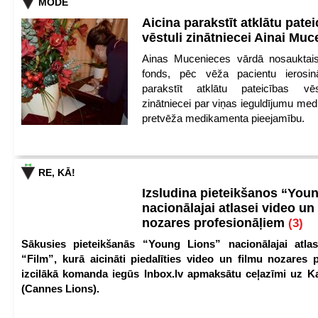
MODE
Aicina parakstīt atklātu pate
vēstuli zinātniecei Ainai Mu
Ainas Mucenieces vārdā nosauktais 
fonds, pēc vēža pacientu ierosin
parakstīt atklātu pateicības vēs
zinātniecei par viņas ieguldījumu med
pretvēža medikamenta pieejamību.
RE, KĀ!
Izsludina pieteikšanos “You
nacionālajai atlasei video un
nozares profesionāļiem
(3)
Sākusies pieteikšanās “Young Lions” nacionālajai atlas
“Film”, kurā aicināti piedalīties video un filmu nozares p
izcilākā komanda iegūs Inbox.lv apmaksātu ceļazīmi uz 
(Cannes Lions).