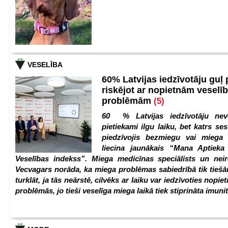
VESELĪBA
60% Latvijas iedzīvotāju guļ
riskējot ar nopietnām veselī
problēmām
(5)
60 % Latvijas iedzīvotāju nev
pietiekami ilgu laiku, bet katrs ses
piedzīvojis bezmiegu vai miega 
liecina jaunākais “Mana Aptiek
Veselības indekss”. Miega medicīnas speciālists un nei
Vecvagars norāda, ka miega problēmas sabiedrībā tik tiešām
turklāt, ja tās neārstē, cilvēks ar laiku var iedzīvoties nopie
problēmās, jo tieši veselīga miega laikā tiek stiprināta imunit