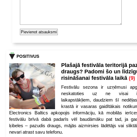
POSITIVUS
Plašajā festivāla teritorijā pa
draugs? Padomi šo un līdzīg
risināšanai festivāla laikā
(9)
Festivālu sezona ir uzņēmusi apg
neskatoties uz ne visai iep
laikapstākļiem, daudziem šī nedēļas
krastā ir vasaras gaidītākais notik
Electronics Baltics apkopojis informāciju, kā mobilās ierīc
festivālu brīvā dabā padarīs vēl baudāmāku pat tad, ja ga
ķibeles – pazudis draugs, mājās aizmirsies lādētājs vai slikt
nevari atrast savu telefonu.