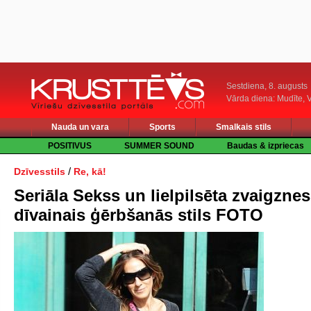
Sestdiena, 8. augusts
Vārda diena: Mudīte, V
Nauda un vara
Sports
Smalkais stils
POSITIVUS
SUMMER SOUND
Baudas & izpriecas
/
Dzīvesstils
Re, kā!
Seriāla Sekss un lielpilsēta zvaigznes
dīvainais ģērbšanās stils FOTO