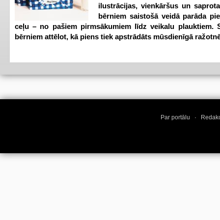
ilustrācijas, vienkāršus un saprot
bērniem saistošā veidā parāda pi
ceļu – no pašiem pirmsākumiem līdz veikalu plauktiem. S
bērniem attēlot, kā piens tiek apstrādāts mūsdienīgā ražotnē
Par portālu
·
Redakc