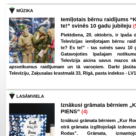
MŪZIKA
Iemīļotais bērnu raidījums “
te!” svinēs 10 gadu jubileju
(
Piektdiena, 20. oktobris, ir īpaša 
Televīzijas iemīļotajam bērnu ra
te? Es te!" - tas svinēs savu 10 g
Gatavojoties īpašajam notikum
Televīzija aicina savus mazos ska
apsveikumus raidījumam un tā varoņiem. Darbi jāsūta
Televīziju, Zaķusalas krastmalā 33, Rīgā, pasta indekss - LV
LASĀMVIELA
Iznākusi grāmata bērniem „
PIENS”
(4)
Iznākusi grāmata bērniem „Kur Ro
otrā grāmata izglītojošajā izdevum
Rodas”. Grāmata, izmantoj