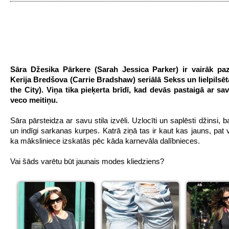
Sāra Džesika Pārkere (Sarah Jessica Parker) ir vairāk pa
Kerija Bredšova (Carrie Bradshaw) seriālā Sekss un lielpilsē
the City). Viņa tika pieķerta brīdī, kad devās pastaigā ar s
veco meitiņu.
Sāra pārsteidza ar savu stila izvēli. Uzlocīti un saplēsti džinsi, 
un indīgi sarkanas kurpes. Katrā ziņā tas ir kaut kas jauns, pat v
ka māksliniece izskatās pēc kāda karnevāla dalībnieces.
Vai šāds varētu būt jaunais modes kliedziens?