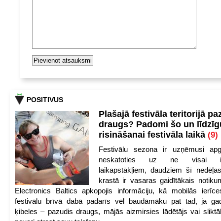
POSITIVUS
Plašajā festivāla teritorijā pa
draugs? Padomi šo un līdzīg
risināšanai festivāla laikā
(9)
Festivālu sezona ir uzņēmusi apg
neskatoties uz ne visai iep
laikapstākļiem, daudziem šī nedēļas
krastā ir vasaras gaidītākais notik
Electronics Baltics apkopojis informāciju, kā mobilās ierīc
festivālu brīvā dabā padarīs vēl baudāmāku pat tad, ja ga
ķibeles – pazudis draugs, mājās aizmirsies lādētājs vai slikt