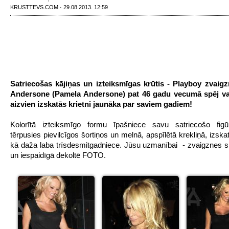
KRUSTTEVS.COM · 29.08.2013. 12:59
Satriecošas kājiņas un izteiksmīgas krūtis - Playboy zvaig
Andersone (Pamela Andersone) pat 46 gadu vecumā spēj va
aizvien izskatās krietni jaunāka par saviem gadiem!
Kolorītā izteiksmīgo formu īpašniece savu satriecošo figūr
tērpusies pievilcīgos šortiņos un melnā, apspīlētā krekliņā, izska
kā daža laba trīsdesmitgadniece. Jūsu uzmanībai - zvaigznes sl
un iespaidīgā dekoltē FOTO.