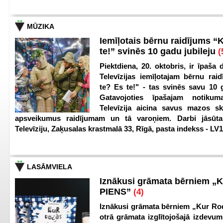
MŪZIKA
Iemīļotais bērnu raidījums “
te!” svinēs 10 gadu jubileju
(
Piektdiena, 20. oktobris, ir īpaša 
Televīzijas iemīļotajam bērnu ra
te? Es te!" - tas svinēs savu 10 g
Gatavojoties īpašajam notikum
Televīzija aicina savus mazos ska
apsveikumus raidījumam un tā varoņiem. Darbi jāsūta
Televīziju, Zaķusalas krastmalā 33, Rīgā, pasta indekss - LV
LASĀMVIELA
Iznākusi grāmata bērniem „
PIENS”
(4)
Iznākusi grāmata bērniem „Kur Ro
otrā grāmata izglītojošajā izdevum