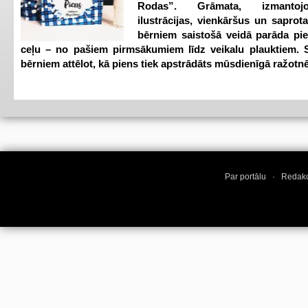
Rodas”. Grāmata, izmantoj
ilustrācijas, vienkāršus un saprot
bērniem saistošā veidā parāda pi
ceļu – no pašiem pirmsākumiem līdz veikalu plauktiem. S
bērniem attēlot, kā piens tiek apstrādāts mūsdienīgā ražotnē
Par portālu
·
Redakc