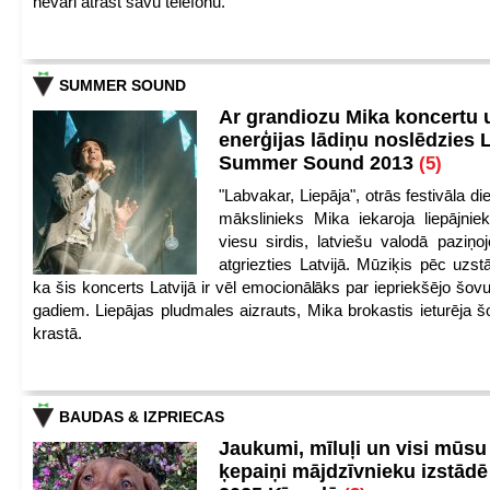
nevari atrast savu telefonu.
SUMMER SOUND
Ar grandiozu Mika koncertu 
enerģijas lādiņu noslēdzies
Summer Sound 2013
(5)
"Labvakar, Liepāja", otrās festivāla d
mākslinieks Mika iekaroja liepājnie
viesu sirdis, latviešu valodā paziņoj
atgriezties Latvijā. Mūziķis pēc uzst
ka šis koncerts Latvijā ir vēl emocionālāks par iepriekšējo šov
gadiem. Liepājas pludmales aizrauts, Mika brokastis ieturēja šo
krastā.
BAUDAS & IZPRIECAS
Jaukumi, mīluļi un visi mūsu
ķepaiņi mājdzīvnieku izstād