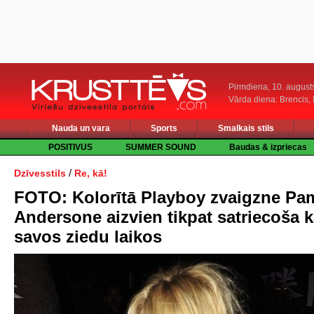
Pirmdiena, 10. august
Vārda diena: Brencis, 
Nauda un vara
Sports
Smalkais stils
POSITIVUS
SUMMER SOUND
Baudas & izpriecas
/
Dzīvesstils
Re, kā!
FOTO: Kolorītā Playboy zvaigzne Pa
Andersone aizvien tikpat satriecoša 
savos ziedu laikos