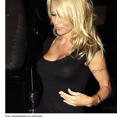
Foto: Ekrānšāviņš no interneta