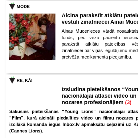
MODE
Aicina parakstīt atklātu pate
vēstuli zinātniecei Ainai Mu
Ainas Mucenieces vārdā nosauktais 
fonds, pēc vēža pacientu ierosin
parakstīt atklātu pateicības vēs
zinātniecei par viņas ieguldījumu med
pretvēža medikamenta pieejamību.
RE, KĀ!
Izsludina pieteikšanos “You
nacionālajai atlasei video un
nozares profesionāļiem
(3)
Sākusies pieteikšanās “Young Lions” nacionālajai atlas
“Film”, kurā aicināti piedalīties video un filmu nozares p
izcilākā komanda iegūs Inbox.lv apmaksātu ceļazīmi uz 
(Cannes Lions).