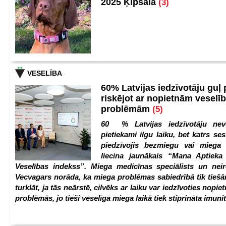
2025 Ķīpsalā
(3)
VESELĪBA
60% Latvijas iedzīvotāju guļ
riskējot ar nopietnām veselī
problēmām
(5)
60 % Latvijas iedzīvotāju nev
pietiekami ilgu laiku, bet katrs ses
piedzīvojis bezmiegu vai miega 
liecina jaunākais “Mana Aptiek
Veselības indekss”. Miega medicīnas speciālists un nei
Vecvagars norāda, ka miega problēmas sabiedrībā tik tiešām
turklāt, ja tās neārstē, cilvēks ar laiku var iedzīvoties nopie
problēmās, jo tieši veselīga miega laikā tiek stiprināta imunit