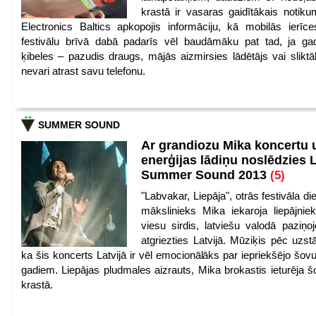
krastā ir vasaras gaidītākais notik
Electronics Baltics apkopojis informāciju, kā mobilās ierīc
festivālu brīvā dabā padarīs vēl baudāmāku pat tad, ja ga
ķibeles – pazudis draugs, mājās aizmirsies lādētājs vai slikt
nevari atrast savu telefonu.
SUMMER SOUND
Ar grandiozu Mika koncertu 
enerģijas lādiņu noslēdzies
Summer Sound 2013
(5)
"Labvakar, Liepāja", otrās festivāla d
mākslinieks Mika iekaroja liepājnie
viesu sirdis, latviešu valodā paziņoj
atgriezties Latvijā. Mūziķis pēc uzst
ka šis koncerts Latvijā ir vēl emocionālāks par iepriekšējo šov
gadiem. Liepājas pludmales aizrauts, Mika brokastis ieturēja šo
krastā.