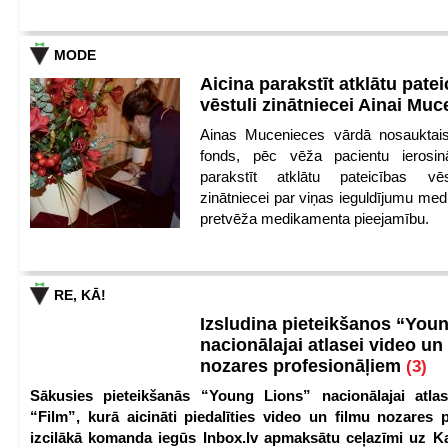
MODE
Aicina parakstīt atklātu pate
vēstuli zinātniecei Ainai Mu
Ainas Mucenieces vārdā nosauktais 
fonds, pēc vēža pacientu ierosin
parakstīt atklātu pateicības vēs
zinātniecei par viņas ieguldījumu med
pretvēža medikamenta pieejamību.
RE, KĀ!
Izsludina pieteikšanos “You
nacionālajai atlasei video un
nozares profesionāļiem
(3)
Sākusies pieteikšanās “Young Lions” nacionālajai atlas
“Film”, kurā aicināti piedalīties video un filmu nozares p
izcilākā komanda iegūs Inbox.lv apmaksātu ceļazīmi uz 