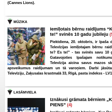
(Cannes Lions).
MŪZIKA
Iemīļotais bērnu raidījums “
te!” svinēs 10 gadu jubileju
(
Piektdiena, 20. oktobris, ir īpaša 
Televīzijas iemīļotajam bērnu ra
te? Es te!" - tas svinēs savu 10 g
Gatavojoties īpašajam notikum
Televīzija aicina savus mazos ska
apsveikumus raidījumam un tā varoņiem. Darbi jāsūta
Televīziju, Zaķusalas krastmalā 33, Rīgā, pasta indekss - LV
LASĀMVIELA
Iznākusi grāmata bērniem „
PIENS”
(4)