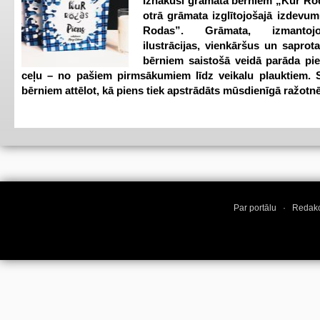
Iznākusi grāmata bērniem „Kur Ro
otrā grāmata izglītojošajā izdevum
Rodas”. Grāmata, izmantoj
ilustrācijas, vienkāršus un saprot
bērniem saistošā veidā parāda pi
ceļu – no pašiem pirmsākumiem līdz veikalu plauktiem. S
bērniem attēlot, kā piens tiek apstrādāts mūsdienīgā ražotnē
Par portālu
·
Redakc