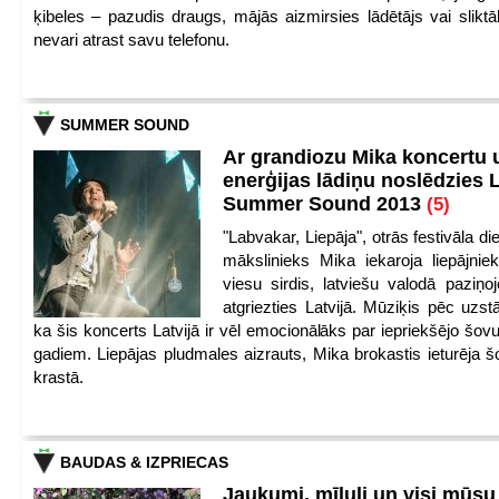
ķibeles – pazudis draugs, mājās aizmirsies lādētājs vai slikt
nevari atrast savu telefonu.
SUMMER SOUND
Ar grandiozu Mika koncertu 
enerģijas lādiņu noslēdzies
Summer Sound 2013
(5)
"Labvakar, Liepāja", otrās festivāla d
mākslinieks Mika iekaroja liepājnie
viesu sirdis, latviešu valodā paziņoj
atgriezties Latvijā. Mūziķis pēc uzst
ka šis koncerts Latvijā ir vēl emocionālāks par iepriekšējo šov
gadiem. Liepājas pludmales aizrauts, Mika brokastis ieturēja šo
krastā.
BAUDAS & IZPRIECAS
Jaukumi, mīluļi un visi mūsu