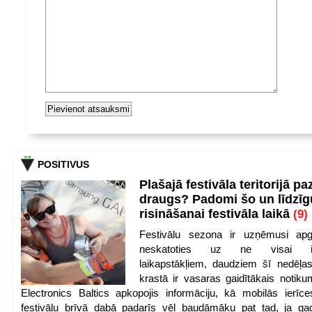
POSITIVUS
Plašajā festivāla teritorijā pa
draugs? Padomi šo un līdzīg
risināšanai festivāla laikā
(9)
Festivālu sezona ir uzņēmusi apg
neskatoties uz ne visai iep
laikapstākļiem, daudziem šī nedēļas
krastā ir vasaras gaidītākais notik
Electronics Baltics apkopojis informāciju, kā mobilās ierīc
festivālu brīvā dabā padarīs vēl baudāmāku pat tad, ja ga