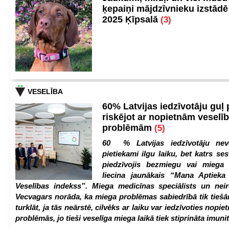
ķepaiņi mājdzīvnieku izstād
2025 Ķīpsalā
(3)
VESELĪBA
60% Latvijas iedzīvotāju guļ
riskējot ar nopietnām veselī
problēmām
(5)
60 % Latvijas iedzīvotāju nev
pietiekami ilgu laiku, bet katrs ses
piedzīvojis bezmiegu vai miega 
liecina jaunākais “Mana Aptiek
Veselības indekss”. Miega medicīnas speciālists un nei
Vecvagars norāda, ka miega problēmas sabiedrībā tik tiešām
turklāt, ja tās neārstē, cilvēks ar laiku var iedzīvoties nopie
problēmās, jo tieši veselīga miega laikā tiek stiprināta imunit