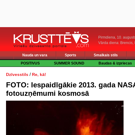
Pirmdiena, 10. august
Vārda diena: Brencis, 
Nauda un vara
Sports
Smalkais stils
POSITIVUS
SUMMER SOUND
Baudas & izpriecas
/
Dzīvesstils
Re, kā!
FOTO: Iespaidīgākie 2013. gada NAS
fotouzņēmumi kosmosā