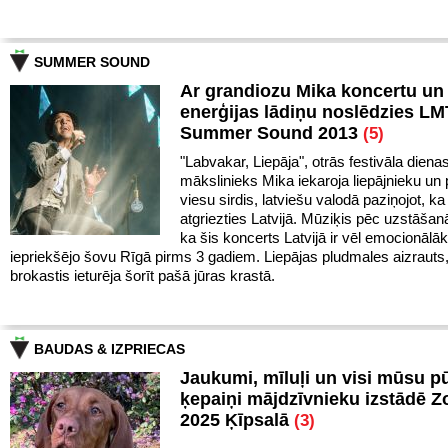
SUMMER SOUND
Ar grandiozu Mika koncertu un 
enerģijas lādiņu noslēdzies LM
Summer Sound 2013
(5)
"Labvakar, Liepāja", otrās festivāla diena
mākslinieks Mika iekaroja liepājnieku un 
viesu sirdis, latviešu valodā paziņojot, ka 
atgriezties Latvijā. Mūziķis pēc uzstāšan
ka šis koncerts Latvijā ir vēl emocionālā
iepriekšējo šovu Rīgā pirms 3 gadiem. Liepājas pludmales aizrauts
brokastis ieturēja šorīt pašā jūras krastā.
BAUDAS & IZPRIECAS
Jaukumi, mīluļi un visi mūsu p
ķepaiņi mājdzīvnieku izstādē 
2025 Ķīpsalā
(3)