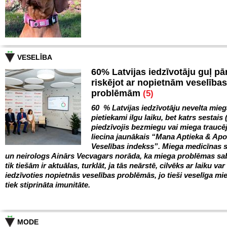
VESELĪBA
60% Latvijas iedzīvotāju guļ pā
riskējot ar nopietnām veselības
problēmām
(5)
60 % Latvijas iedzīvotāju nevelta mie
pietiekami ilgu laiku, bet katrs sestais 
piedzīvojis bezmiegu vai miega trauc
liecina jaunākais “Mana Aptieka & Ap
Veselības indekss”. Miega medicīnas s
un neirologs Ainārs Vecvagars norāda, ka miega problēmas sa
tik tiešām ir aktuālas, turklāt, ja tās neārstē, cilvēks ar laiku var
iedzīvoties nopietnās veselības problēmās, jo tieši veselīga mie
tiek stiprināta imunitāte.
MODE