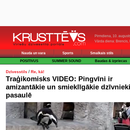
Pirmdiena, 10. august
Vārda diena: Brencis, 
Nauda un vara
Sports
Smalkais stils
POSITIVUS
SUMMER SOUND
Baudas & izpriecas
/
Dzīvesstils
Re, kā!
Traģikomisks VIDEO: Pingvīni ir
amizantākie un smieklīgākie dzīvniek
pasaulē