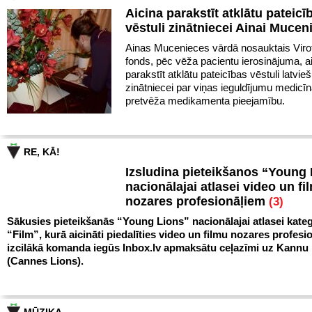
Aicina parakstīt atklātu pateicī
vēstuli zinātniecei Ainai Mucen
Ainas Mucenieces vārdā nosauktais Virot
fonds, pēc vēža pacientu ierosinājuma, a
parakstīt atklātu pateicības vēstuli latvie
zinātniecei par viņas ieguldījumu medicīn
pretvēža medikamenta pieejamību.
RE, KĀ!
Izsludina pieteikšanos “Young
nacionālajai atlasei video un fi
nozares profesionāļiem
(3)
Sākusies pieteikšanās “Young Lions” nacionālajai atlasei kateg
“Film”, kurā aicināti piedalīties video un filmu nozares profesio
izcilākā komanda iegūs Inbox.lv apmaksātu ceļazīmi uz Kann
(Cannes Lions).