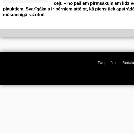
ceļu – no pašiem pirmsākumiem līdz v
plauktiem. Svarīgākais ir bērniem attēlot, kā piens tiek apstrād
mūsdienīgā ražotnē.
Par portālu
·
Redakc