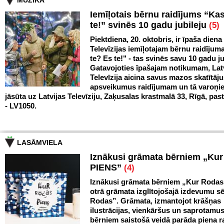
MŪZIKA
Iemīļotais bērnu raidījums “Ka
te!” svinēs 10 gadu jubileju
(5)
Piektdiena, 20. oktobris, ir īpaša diena
Televīzijas iemīļotajam bērnu raidīju
te? Es te!" - tas svinēs savu 10 gadu ju
Gatavojoties īpašajam notikumam, Lat
Televīzija aicina savus mazos skatītāju
apsveikumus raidījumam un tā varoņi
jāsūta uz Latvijas Televīziju, Zaķusalas krastmalā 33, Rīgā, pas
- LV1050.
LASĀMVIELA
Iznākusi grāmata bērniem „Ku
PIENS”
(4)
Iznākusi grāmata bērniem „Kur Rodas
otrā grāmata izglītojošajā izdevumu sē
Rodas”. Grāmata, izmantojot krāšņas
ilustrācijas, vienkāršus un saprotamus
bērniem saistošā veidā parāda piena 