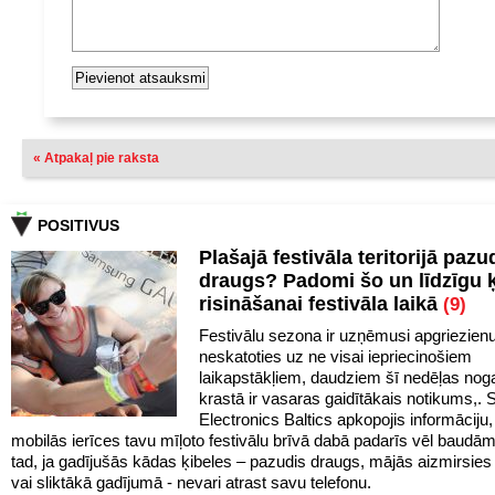
« Atpakaļ pie raksta
POSITIVUS
Plašajā festivāla teritorijā pazu
draugs? Padomi šo un līdzīgu 
risināšanai festivāla laikā
(9)
Festivālu sezona ir uzņēmusi apgriezien
neskatoties uz ne visai iepriecinošiem
laikapstākļiem, daudziem šī nedēļas noga
krastā ir vasaras gaidītākais notikums,
Electronics Baltics apkopojis informāciju,
mobilās ierīces tavu mīļoto festivālu brīvā dabā padarīs vēl baudā
tad, ja gadījušās kādas ķibeles – pazudis draugs, mājās aizmirsies 
vai sliktākā gadījumā - nevari atrast savu telefonu.