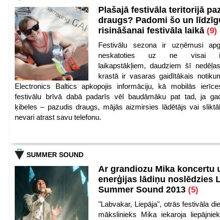
Plašajā festivāla teritorijā pa
draugs? Padomi šo un līdzīg
risināšanai festivāla laikā
(9)
Festivālu sezona ir uzņēmusi apg
neskatoties uz ne visai iep
laikapstākļiem, daudziem šī nedēļas
krastā ir vasaras gaidītākais notik
Electronics Baltics apkopojis informāciju, kā mobilās ierīc
festivālu brīvā dabā padarīs vēl baudāmāku pat tad, ja ga
ķibeles – pazudis draugs, mājās aizmirsies lādētājs vai slikt
nevari atrast savu telefonu.
SUMMER SOUND
Ar grandiozu Mika koncertu 
enerģijas lādiņu noslēdzies
Summer Sound 2013
(5)
"Labvakar, Liepāja", otrās festivāla d
mākslinieks Mika iekaroja liepājnie