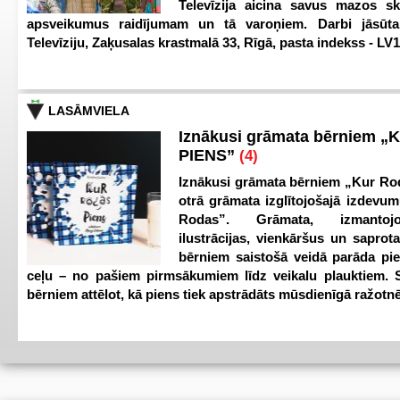
Televīzija aicina savus mazos ska
apsveikumus raidījumam un tā varoņiem. Darbi jāsūta
Televīziju, Zaķusalas krastmalā 33, Rīgā, pasta indekss - LV
LASĀMVIELA
Iznākusi grāmata bērniem „
PIENS”
(4)
Iznākusi grāmata bērniem „Kur Ro
otrā grāmata izglītojošajā izdevum
Rodas”. Grāmata, izmantoj
ilustrācijas, vienkāršus un saprot
bērniem saistošā veidā parāda pi
ceļu – no pašiem pirmsākumiem līdz veikalu plauktiem. S
bērniem attēlot, kā piens tiek apstrādāts mūsdienīgā ražotnē