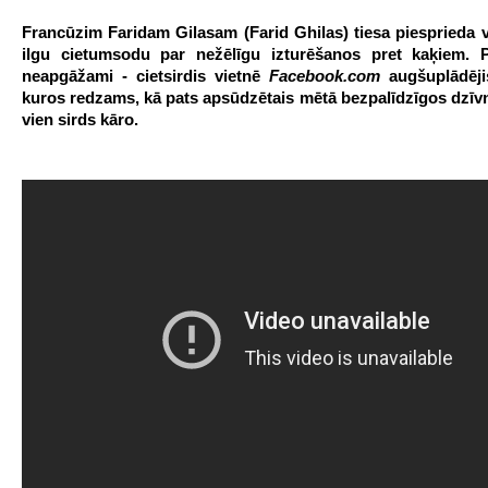
Francūzim Faridam Gilasam (Farid Ghilas) tiesa piesprieda 
ilgu cietumsodu par nežēlīgu izturēšanos pret kaķiem. P
neapgāžami - cietsirdis vietnē
Facebook.com
augšuplādēji
kuros redzams, kā pats apsūdzētais mētā bezpalīdzīgos dzīvn
vien sirds kāro.