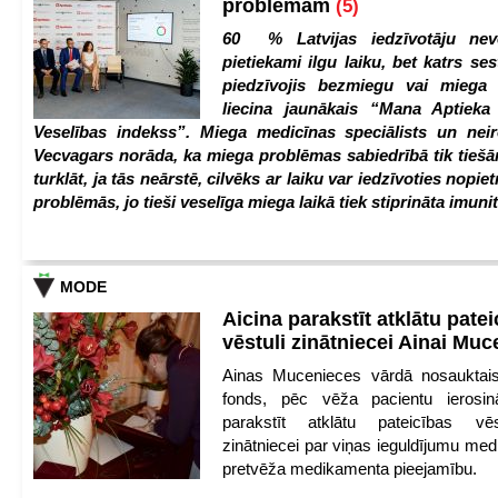
problēmām
(5)
60 % Latvijas iedzīvotāju nev
pietiekami ilgu laiku, bet katrs ses
piedzīvojis bezmiegu vai miega 
liecina jaunākais “Mana Aptiek
Veselības indekss”. Miega medicīnas speciālists un nei
Vecvagars norāda, ka miega problēmas sabiedrībā tik tiešām
turklāt, ja tās neārstē, cilvēks ar laiku var iedzīvoties nopie
problēmās, jo tieši veselīga miega laikā tiek stiprināta imunit
MODE
Aicina parakstīt atklātu pate
vēstuli zinātniecei Ainai Mu
Ainas Mucenieces vārdā nosauktais 
fonds, pēc vēža pacientu ierosin
parakstīt atklātu pateicības vēs
zinātniecei par viņas ieguldījumu med
pretvēža medikamenta pieejamību.