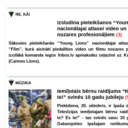
RE, KĀ!
Izsludina pieteikšanos “You
nacionālajai atlasei video un
nozares profesionāļiem
(3)
Sākusies pieteikšanās “Young Lions” nacionālajai atlas
“Film”, kurā aicināti piedalīties video un filmu nozares p
izcilākā komanda iegūs Inbox.lv apmaksātu ceļazīmi uz 
(Cannes Lions).
MŪZIKA
Iemīļotais bērnu raidījums “
te!” svinēs 10 gadu jubileju
(
Piektdiena, 20. oktobris, ir īpaša 
Televīzijas iemīļotajam bērnu ra
te? Es te!" - tas svinēs savu 10 g
Gatavojoties īpašajam notikum