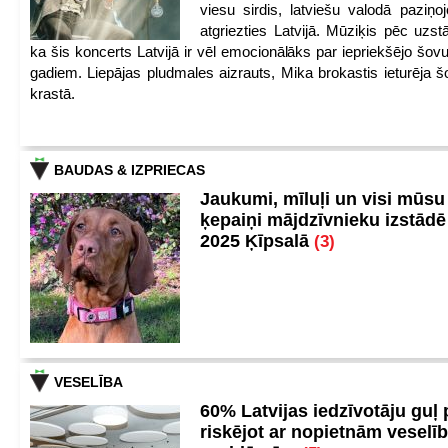
viesu sirdis, latviešu valodā paziņoj
atgriezties Latvijā. Mūziķis pēc uzst
ka šis koncerts Latvijā ir vēl emocionālāks par iepriekšējo šov
gadiem. Liepājas pludmales aizrauts, Mika brokastis ieturēja šo
krastā.
BAUDAS & IZPRIECAS
Jaukumi, mīluļi un visi mūsu
ķepaiņi mājdzīvnieku izstād
2025 Ķīpsalā
(3)
VESELĪBA
60% Latvijas iedzīvotāju guļ
riskējot ar nopietnām veselī