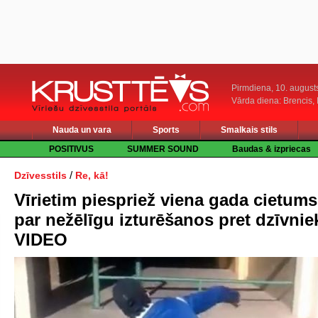
Pirmdiena, 10. august
Vārda diena: Brencis, 
Nauda un vara
Sports
Smalkais stils
POSITIVUS
SUMMER SOUND
Baudas & izpriecas
/
Dzīvesstils
Re, kā!
Vīrietim piespriež viena gada cietum
par nežēlīgu izturēšanos pret dzīvnie
VIDEO