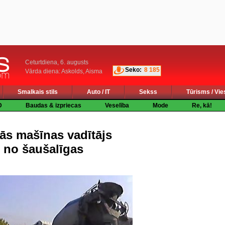
Ceturtdiena, 6. augusts
Seko:
8 185
Vārda diena: Askolds, Aisma
Smalkais stils
Auto / IT
Sekss
Tūrisms / Vie
D
Baudas & izpriecas
Veselība
Mode
Re, kā!
s mašīnas vadītājs
s no šaušalīgas