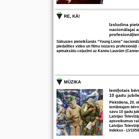
RE, KĀ!
Izsludina pie
nacionālajai a
profesionāļi
Sākusies pieteikšanās “Young Lions” nacionālaja
piedalīties video un filmu nozares profesionāļi
apmaksātu ceļazīmi uz Kannu Lauvām (Cannes
MŪZIKA
Iemīļotais bēr
10 gadu jubil
Piektdiena, 20. ok
iemīļotajam bērn
savu 10 gadu jub
Latvijas Televīzi
apsveikumus raid
Latvijas Televīzi
indekss - LV1050