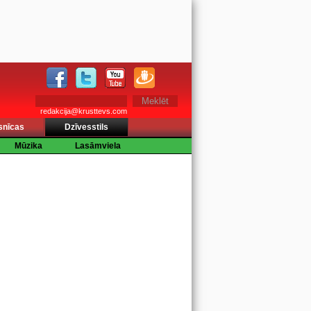
redakcija@krusttevs.com
snīcas
Dzīvesstils
Mūzika
Lasāmviela