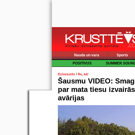
Nauda un vara
Sports
POSITIVUS
SUMMER SOUN
/
Dzīvesstils
Re, kā!
Šausmu VIDEO: Smagā
par mata tiesu izvairā
avārijas