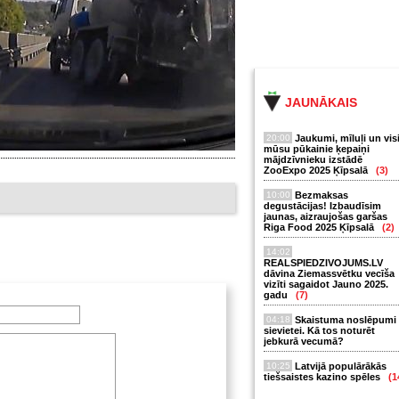
JAUNĀKAIS
20:00
Jaukumi, mīluļi un vis
mūsu pūkainie ķepaiņi
mājdzīvnieku izstādē
ZooExpo 2025 Ķīpsalā
(3)
10:00
Bezmaksas
degustācijas! Izbaudīsim
jaunas, aizraujošas garšas
Riga Food 2025 Ķīpsalā
(2)
14:02
REALSPIEDZIVOJUMS.LV
dāvina Ziemassvētku vecīša
vizīti sagaidot Jauno 2025.
gadu
(7)
04:18
Skaistuma noslēpumi
sievietei. Kā tos noturēt
jebkurā vecumā?
10:25
Latvijā populārākās
tiešsaistes kazino spēles
(1