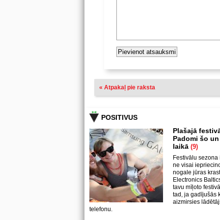
« Atpakaļ pie raksta
POSITIVUS
Plašajā festiv
Padomi šo un l
laikā
(9)
Festivālu sezona 
ne visai ieprieci
nogale jūras kras
Electronics Baltic
tavu mīļoto festi
tad, ja gadījušās
aizmirsies lādētāj
telefonu.