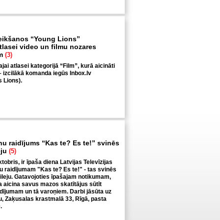
teikšanos “Young Lions”
tlasei video un filmu nozares
em
(3)
i atlasei kategorijā “Film”, kurā aicināti
 – izcilākā komanda iegūs Inbox.lv
 Lions).
nu raidījums “Kas te? Es te!” svinēs
eju
(5)
tobris, ir īpaša diena Latvijas Televīzijas
u raidījumam "Kas te? Es te!" - tas svinēs
ileju. Gatavojoties īpašajam notikumam,
ja aicina savus mazos skatītājus sūtīt
ījumam un tā varoņiem. Darbi jāsūta uz
ju, Zaķusalas krastmalā 33, Rīgā, pasta
.