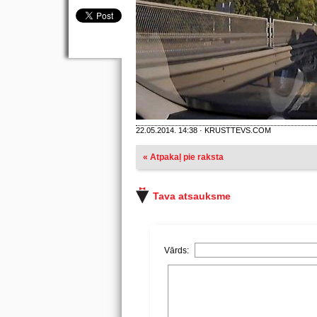
22.05.2014. 14:38 · KRUSTTEVS.COM
« Atpakaļ pie raksta
Tava atsauksme
Vārds: