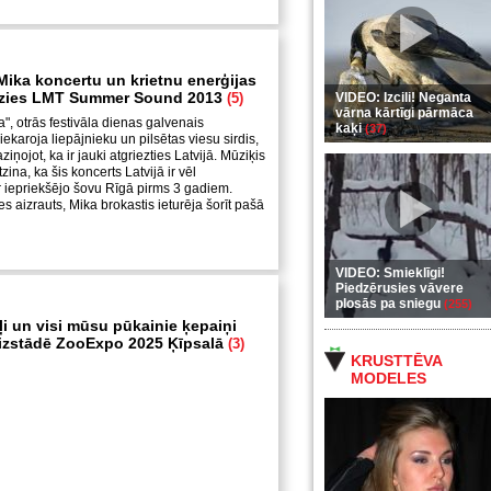
Mika koncertu un krietnu enerģijas
dzies LMT Summer Sound 2013
(5)
VIDEO: Izcili! Neganta
vārna kārtīgi pārmāca
", otrās festivāla dienas galvenais
kaķi
(37)
ekaroja liepājnieku un pilsētas viesu sirdis,
iņojot, ka ir jauki atgriezties Latvijā. Mūziķis
ina, ka šis koncerts Latvijā ir vēl
 iepriekšējo šovu Rīgā pirms 3 gadiem.
s aizrauts, Mika brokastis ieturēja šorīt pašā
VIDEO: Smieklīgi!
Piedzērusies vāvere
plosās pa sniegu
(255)
ļi un visi mūsu pūkainie ķepaiņi
 izstādē ZooExpo 2025 Ķīpsalā
(3)
KRUSTTĒVA
MODELES