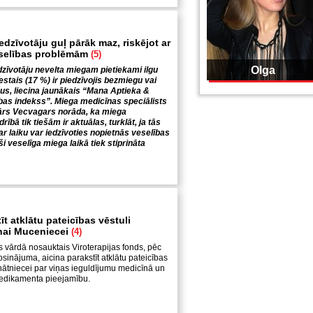
edzīvotāju guļ pārāk maz, riskējot ar
selības problēmām
(5)
Olga
dzīvotāju nevelta miegam pietiekami ilgu
sestais (17 %) ir piedzīvojis bezmiegu vai
s, liecina jaunākais “Mana Aptieka &
as indekss”. Miega medicīnas speciālists
nārs Vecvagars norāda, ka miega
ībā tik tiešām ir aktuālas, turklāt, ja tās
ar laiku var iedzīvoties nopietnās veselības
ši veselīga miega laikā tiek stiprināta
īt atklātu pateicības vēstuli
inai Muceniecei
(4)
vārdā nosauktais Viroterapijas fonds, pēc
sinājuma, aicina parakstīt atklātu pateicības
zinātniecei par viņas ieguldījumu medicīnā un
medikamenta pieejamību.