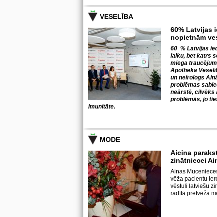
VESELĪBA
60% Latvijas i
nopietnām ve
60 % Latvijas ie
laiku, bet katrs 
miega traucējumu
Apotheka Veselīb
un neirologs Ai
problēmas sabiedr
neārstē, cilvēks 
problēmās, jo tie
imunitāte.
MODE
Aicina parakst
zinātniecei A
Ainas Mucenieces 
vēža pacientu iero
vēstuli latviešu 
radītā pretvēža 