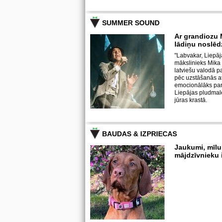
SUMMER SOUND
Ar grandiozu 
lādiņu noslē
"Labvakar, Liepāja
mākslinieks Mika i
latviešu valodā paz
pēc uzstāšanās atz
emocionālāks par
Liepājas pludmale
jūras krastā.
BAUDAS & IZPRIECAS
Jaukumi, mīlu
mājdzīvnieku