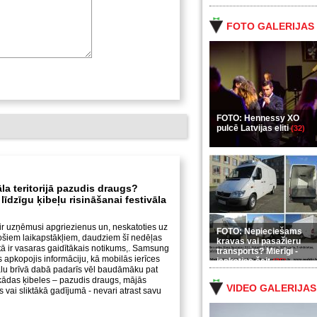
FOTO GALERIJAS
FOTO: Hennessy XO
pulcē Latvijas eliti
(32)
āla teritorijā pazudis draugs?
īdzīgu ķibeļu risināšanai festivāla
ir uzņēmusi apgriezienus un, neskatoties uz
FOTO: Nepieciešams
nošiem laikapstākļiem, daudziem šī nedēļas
kravas vai pasažieru
tā ir vasaras gaidītākais notikums,. Samsung
transports? Mierīgi -
s apkopojis informāciju, kā mobilās ierīces
ieskaties šeit
(35)
vālu brīvā dabā padarīs vēl baudāmāku pat
 kādas ķibeles – pazudis draugs, mājās
VIDEO GALERIJAS
s vai sliktākā gadījumā - nevari atrast savu