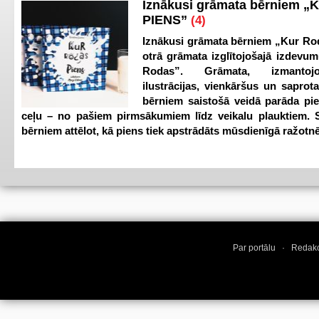
Iznākusi grāmata bērniem „
PIENS”
(4)
Iznākusi grāmata bērniem „Kur Ro
otrā grāmata izglītojošajā izdevum
Rodas”. Grāmata, izmantoj
ilustrācijas, vienkāršus un saprot
bērniem saistošā veidā parāda pi
ceļu – no pašiem pirmsākumiem līdz veikalu plauktiem. S
bērniem attēlot, kā piens tiek apstrādāts mūsdienīgā ražotnē
Par portālu
·
Redakc