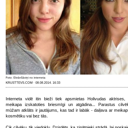
Foto: Ekrānšāviņi no interneta
KRUSTTEVS.COM · 08.08.2014. 16:33
Interneta vidē itin bieži tiek apsmietas Holivudas aktrises
meikapa izskatoties briesmīgi un atgādina... Parastus cilvē
mūžam atklāts ir jautājums, kas tad ir labāk - daiļava ar meikap
kosmētiku vai bez tās.
Cik cilvēku, tik viedokļu. Dzirdēts, ka zinātnieki strādā, lai noskaid