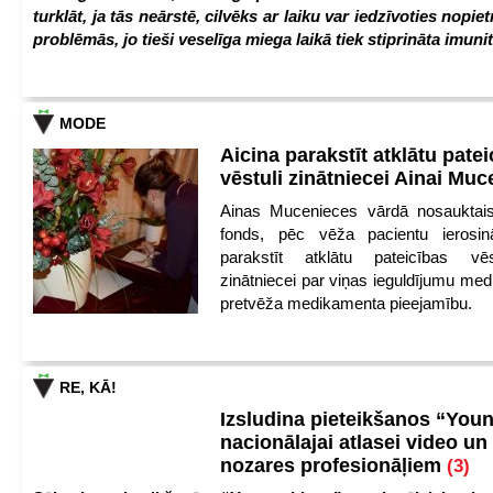
turklāt, ja tās neārstē, cilvēks ar laiku var iedzīvoties nopie
problēmās, jo tieši veselīga miega laikā tiek stiprināta imunit
MODE
Aicina parakstīt atklātu pate
vēstuli zinātniecei Ainai Mu
Ainas Mucenieces vārdā nosauktais 
fonds, pēc vēža pacientu ierosin
parakstīt atklātu pateicības vēs
zinātniecei par viņas ieguldījumu med
pretvēža medikamenta pieejamību.
RE, KĀ!
Izsludina pieteikšanos “You
nacionālajai atlasei video un
nozares profesionāļiem
(3)