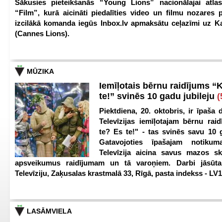
Sākusies pieteikšanās “Young Lions” nacionālajai atlas
“Film”, kurā aicināti piedalīties video un filmu nozares p
izcilākā komanda iegūs Inbox.lv apmaksātu ceļazīmi uz 
(Cannes Lions).
MŪZIKA
Iemīļotais bērnu raidījums “
te!” svinēs 10 gadu jubileju
(
Piektdiena, 20. oktobris, ir īpaša 
Televīzijas iemīļotajam bērnu ra
te? Es te!" - tas svinēs savu 10 g
Gatavojoties īpašajam notikum
Televīzija aicina savus mazos ska
apsveikumus raidījumam un tā varoņiem. Darbi jāsūta
Televīziju, Zaķusalas krastmalā 33, Rīgā, pasta indekss - LV
LASĀMVIELA