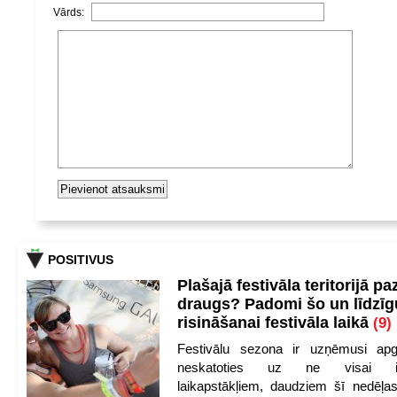
Vārds:
POSITIVUS
Plašajā festivāla teritorijā pa
draugs? Padomi šo un līdzīg
risināšanai festivāla laikā
(9)
Festivālu sezona ir uzņēmusi apg
neskatoties uz ne visai iep
laikapstākļiem, daudziem šī nedēļas