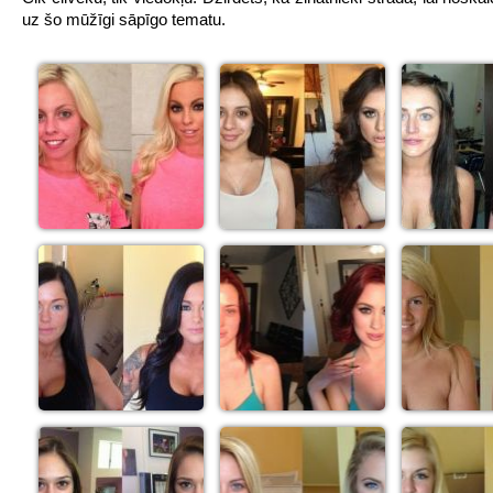
uz šo mūžīgi sāpīgo tematu.