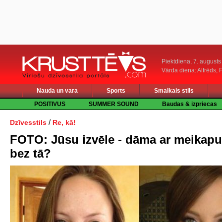
Piektdiena, 7. augusts
Vārda diena: Alfrēds, 
Nauda un vara
Sports
Smalkais stils
POSITIVUS
SUMMER SOUND
Baudas & izpriecas
/
Dzīvesstils
Re, kā!
FOTO: Jūsu izvēle - dāma ar meikapu
bez tā?