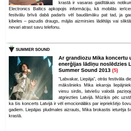
krastā ir vasaras gaidītākais notik
Electronics Baltics apkopojis informāciju, kā mobilās ierīc
festivālu brīvā dabā padarīs vēl baudāmāku pat tad, ja ga
ķibeles – pazudis draugs, mājās aizmirsies lādētājs vai slikt
nevari atrast savu telefonu.
SUMMER SOUND
Ar grandiozu Mika koncertu 
enerģijas lādiņu noslēdzies
Summer Sound 2013
(5)
"Labvakar, Liepāja", otrās festivāla d
mākslinieks Mika iekaroja liepājnie
viesu sirdis, latviešu valodā paziņoj
atgriezties Latvijā. Mūziķis pēc uzst
ka šis koncerts Latvijā ir vēl emocionālāks par iepriekšējo šov
gadiem. Liepājas pludmales aizrauts, Mika brokastis ieturēja šo
krastā.