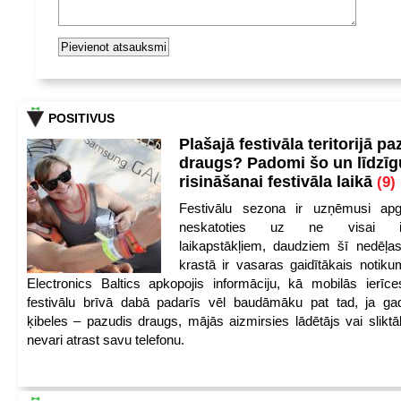
POSITIVUS
Plašajā festivāla teritorijā pa
draugs? Padomi šo un līdzīg
risināšanai festivāla laikā
(9)
Festivālu sezona ir uzņēmusi apg
neskatoties uz ne visai iep
laikapstākļiem, daudziem šī nedēļas
krastā ir vasaras gaidītākais notik
Electronics Baltics apkopojis informāciju, kā mobilās ierīc
festivālu brīvā dabā padarīs vēl baudāmāku pat tad, ja ga
ķibeles – pazudis draugs, mājās aizmirsies lādētājs vai slikt
nevari atrast savu telefonu.