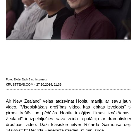
Foto: Ekrānšāviņš no interneta
KRUSTTEVS.COM · 27.10.2014. 11:39
Air New Zealand" vēlas atdzīvināt Hobitu māniju ar savu jau
video. "Visepiskākais drošības video, kas jebkas izveidots" ti
pirms trešās un pēdējās Hobitu triloģijas filmas iznākšanas
Zealand" ir izpelnījušies sava veida reputāciju ar dramatiski
drošības video. Daži klasiskie ietver Ričarda Saimonsa deju
"Baywatch" Deivida Haselhofa izjādes uz mini zirga.