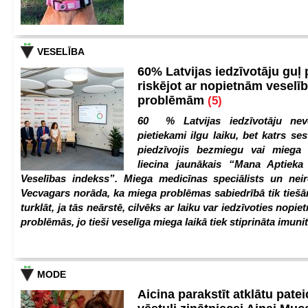
VESELĪBA
60% Latvijas iedzīvotāju guļ
riskējot ar nopietnām veselī
problēmām
(5)
60 % Latvijas iedzīvotāju nev
pietiekami ilgu laiku, bet katrs ses
piedzīvojis bezmiegu vai miega 
liecina jaunākais “Mana Aptiek
Veselības indekss”. Miega medicīnas speciālists un nei
Vecvagars norāda, ka miega problēmas sabiedrībā tik tiešām
turklāt, ja tās neārstē, cilvēks ar laiku var iedzīvoties nopie
problēmās, jo tieši veselīga miega laikā tiek stiprināta imunit
MODE
Aicina parakstīt atklātu pate