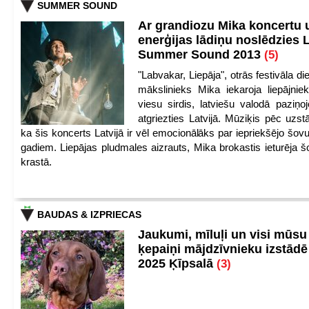
SUMMER SOUND
Ar grandiozu Mika koncertu 
enerģijas lādiņu noslēdzies
Summer Sound 2013
(5)
"Labvakar, Liepāja", otrās festivāla d
mākslinieks Mika iekaroja liepājnie
viesu sirdis, latviešu valodā paziņoj
atgriezties Latvijā. Mūziķis pēc uzst
ka šis koncerts Latvijā ir vēl emocionālāks par iepriekšējo šov
gadiem. Liepājas pludmales aizrauts, Mika brokastis ieturēja šo
krastā.
BAUDAS & IZPRIECAS
Jaukumi, mīluļi un visi mūsu
ķepaiņi mājdzīvnieku izstād
2025 Ķīpsalā
(3)