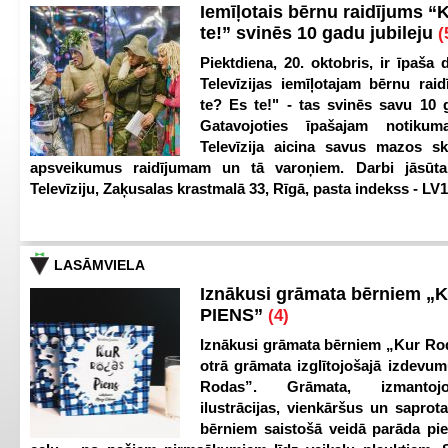
Iemīļotais bērnu raidījums “
te!” svinēs 10 gadu jubileju
(
Piektdiena, 20. oktobris, ir īpaša 
Televīzijas iemīļotajam bērnu ra
te? Es te!" - tas svinēs savu 10 g
Gatavojoties īpašajam notikum
Televīzija aicina savus mazos ska
apsveikumus raidījumam un tā varoņiem. Darbi jāsūta
Televīziju, Zaķusalas krastmalā 33, Rīgā, pasta indekss - LV
LASĀMVIELA
Iznākusi grāmata bērniem „
PIENS”
(4)
Iznākusi grāmata bērniem „Kur Ro
otrā grāmata izglītojošajā izdevum
Rodas”. Grāmata, izmantoj
ilustrācijas, vienkāršus un saprot
bērniem saistošā veidā parāda pi