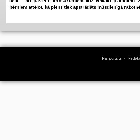
ceļu – no pašiem pirmsākumiem līdz veikalu plauktiem. S
bērniem attēlot, kā piens tiek apstrādāts mūsdienīgā ražotnē
Par portālu
·
Redakc