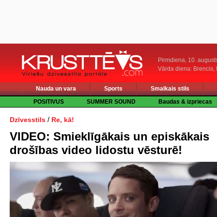
Pirmdiena, 10. august
Vārda diena: Brencis, 
Nauda un vara
Sports
Smalkais stils
POSITIVUS
SUMMER SOUND
Baudas & izpriecas
/
Dzīvesstils
Re, kā!
VIDEO: Smieklīgākais un episkākais
drošības video lidostu vēsturē!