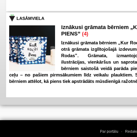
LASĀMVIELA
Iznākusi grāmata bērniem „
PIENS”
(4)
Iznākusi grāmata bērniem „Kur Ro
otrā grāmata izglītojošajā izdevum
Rodas”. Grāmata, izmantoj
ilustrācijas, vienkāršus un saprot
bērniem saistošā veidā parāda pi
ceļu – no pašiem pirmsākumiem līdz veikalu plauktiem. S
bērniem attēlot, kā piens tiek apstrādāts mūsdienīgā ražotnē
Par portālu
·
Redakc