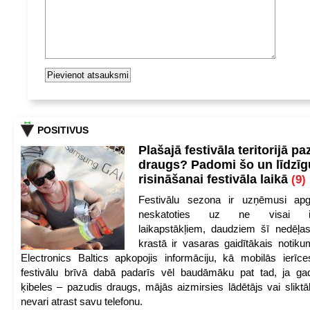
POSITIVUS
Plašajā festivāla teritorijā pa
draugs? Padomi šo un līdzīg
risināšanai festivāla laikā
(9)
Festivālu sezona ir uzņēmusi apg
neskatoties uz ne visai iep
laikapstākļiem, daudziem šī nedēļas
krastā ir vasaras gaidītākais notik
Electronics Baltics apkopojis informāciju, kā mobilās ierīc
festivālu brīvā dabā padarīs vēl baudāmāku pat tad, ja ga
ķibeles – pazudis draugs, mājās aizmirsies lādētājs vai slikt
nevari atrast savu telefonu.