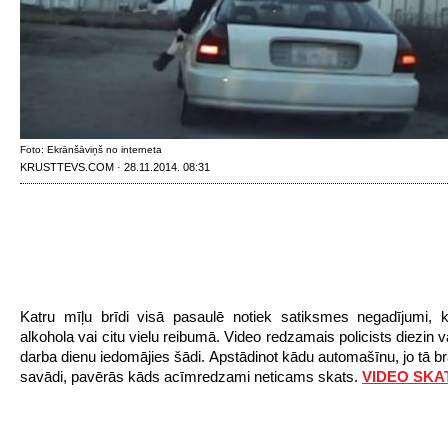
Foto: Ekrānšāviņš no interneta
KRUSTTEVS.COM · 28.11.2014. 08:31
Katru mīļu brīdi visā pasaulē notiek satiksmes negadījumi, ka
alkohola vai citu vielu reibumā. Video redzamais policists diezin v
darba dienu iedomājies šādi. Apstādinot kādu automašīnu, jo tā b
savādi, pavērās kāds acīmredzami neticams skats.
VIDEO SKAT