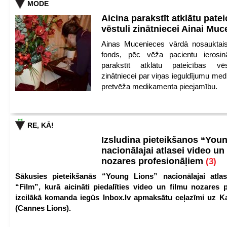
MODE
Aicina parakstīt atklātu pate
vēstuli zinātniecei Ainai Mu
Ainas Mucenieces vārdā nosauktais 
fonds, pēc vēža pacientu ierosin
parakstīt atklātu pateicības vēs
zinātniecei par viņas ieguldījumu med
pretvēža medikamenta pieejamību.
RE, KĀ!
Izsludina pieteikšanos “You
nacionālajai atlasei video un
nozares profesionāļiem
(3)
Sākusies pieteikšanās “Young Lions” nacionālajai atlas
“Film”, kurā aicināti piedalīties video un filmu nozares p
izcilākā komanda iegūs Inbox.lv apmaksātu ceļazīmi uz 
(Cannes Lions).