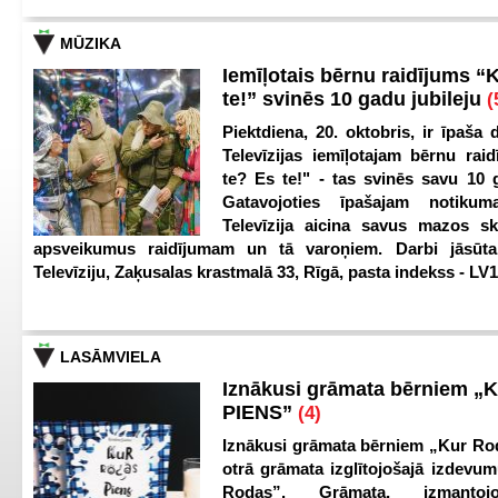
MŪZIKA
Iemīļotais bērnu raidījums “
te!” svinēs 10 gadu jubileju
(
Piektdiena, 20. oktobris, ir īpaša 
Televīzijas iemīļotajam bērnu ra
te? Es te!" - tas svinēs savu 10 g
Gatavojoties īpašajam notikum
Televīzija aicina savus mazos ska
apsveikumus raidījumam un tā varoņiem. Darbi jāsūta
Televīziju, Zaķusalas krastmalā 33, Rīgā, pasta indekss - LV
LASĀMVIELA
Iznākusi grāmata bērniem „
PIENS”
(4)
Iznākusi grāmata bērniem „Kur Ro
otrā grāmata izglītojošajā izdevum
Rodas”. Grāmata, izmantoj