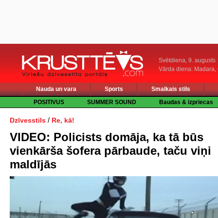
Svētdiena, 9. augusts
Vārda diena: Madara
Nauda un vara
Sports
Smalkais stils
POSITIVUS
SUMMER SOUND
Baudas & izpriecas
/
Dzīvesstils
Re, kā!
VIDEO: Policists domāja, ka tā būs
vienkārša šofera pārbaude, taču viņi
maldījās