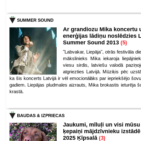
SUMMER SOUND
Ar grandiozu Mika koncertu 
enerģijas lādiņu noslēdzies
Summer Sound 2013
(5)
"Labvakar, Liepāja", otrās festivāla d
mākslinieks Mika iekaroja liepājnie
viesu sirdis, latviešu valodā paziņoj
atgriezties Latvijā. Mūziķis pēc uzst
ka šis koncerts Latvijā ir vēl emocionālāks par iepriekšējo šov
gadiem. Liepājas pludmales aizrauts, Mika brokastis ieturēja šo
krastā.
BAUDAS & IZPRIECAS
Jaukumi, mīluļi un visi mūsu
ķepaiņi mājdzīvnieku izstād
2025 Ķīpsalā
(3)