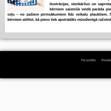
ilustrācijas, vienkāršus un saprot
bērniem saistošā veidā parāda pi
ceļu – no pašiem pirmsākumiem līdz veikalu plauktiem. S
bērniem attēlot, kā piens tiek apstrādāts mūsdienīgā ražotnē
Par portālu
·
Redakc