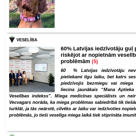
VESELĪBA
60% Latvijas iedzīvotāju guļ
riskējot ar nopietnām veselī
problēmām
(5)
60 % Latvijas iedzīvotāju nev
pietiekami ilgu laiku, bet katrs ses
piedzīvojis bezmiegu vai miega 
liecina jaunākais “Mana Aptiek
Veselības indekss”. Miega medicīnas speciālists un nei
Vecvagars norāda, ka miega problēmas sabiedrībā tik tiešām
turklāt, ja tās neārstē, cilvēks ar laiku var iedzīvoties nopie
problēmās, jo tieši veselīga miega laikā tiek stiprināta imunit