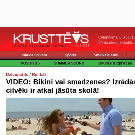
Ceturtdiena, 6. august
Vārda diena: Askolds,
Nauda un vara
Sports
Smalkais stils
POSITIVUS
SUMMER SOUND
Baudas & izpriecas
/
Dzīvesstils
Re, kā!
VIDEO: Bikini vai smadzenes? Izrādās
cilvēki ir atkal jāsūta skolā!