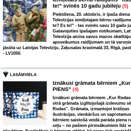
te!” svinēs 10 gadu jubileju
(5)
Piektdiena, 20. oktobris, ir īpaša diena
Televīzijas iemīļotajam bērnu raidīju
te? Es te!" - tas svinēs savu 10 gadu ju
Gatavojoties īpašajam notikumam, Lat
Televīzija aicina savus mazos skatītāju
apsveikumus raidījumam un tā varoņi
jāsūta uz Latvijas Televīziju, Zaķusalas krastmalā 33, Rīgā, pas
- LV1050.
LASĀMVIELA
Iznākusi grāmata bērniem „Ku
PIENS”
(4)
Iznākusi grāmata bērniem „Kur Rodas
otrā grāmata izglītojošajā izdevumu sē
Rodas”. Grāmata, izmantojot krāšņas
ilustrācijas, vienkāršus un saprotamus
bērniem saistošā veidā parāda piena 
ceļu – no pašiem pirmsākumiem līdz v
plauktiem. Svarīgākais ir bērniem attēlot, kā piens tiek apstrād