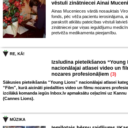
vēstuli zinātniecei Ainai Mucen
Ainas Mucenieces vārdā nosauktais Virot
fonds, pēc vēža pacientu ierosinājuma, a
parakstīt atklātu pateicības vēstuli latvie
zinātniecei par viņas ieguldījumu medicīn
pretvēža medikamenta pieejamību.
RE, KĀ!
Izsludina pieteikšanos “Young
nacionālajai atlasei video un fi
nozares profesionāļiem
(3)
Sākusies pieteikšanās “Young Lions” nacionālajai atlasei kateg
“Film”, kurā aicināti piedalīties video un filmu nozares profesio
izcilākā komanda iegūs Inbox.lv apmaksātu ceļazīmi uz Kann
(Cannes Lions).
MŪZIKA
Iemīļotais bērnu raidījums “Ka