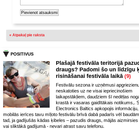
« Atpakaļ pie raksta
POSITIVUS
Plašajā festivāla teritorijā pazu
draugs? Padomi šo un līdzīgu 
risināšanai festivāla laikā
(9)
Festivālu sezona ir uzņēmusi apgriezien
neskatoties uz ne visai iepriecinošiem
laikapstākļiem, daudziem šī nedēļas noga
krastā ir vasaras gaidītākais notikums,
Electronics Baltics apkopojis informāciju,
mobilās ierīces tavu mīļoto festivālu brīvā dabā padarīs vēl baudā
tad, ja gadījušās kādas ķibeles – pazudis draugs, mājās aizmirsies 
vai sliktākā gadījumā - nevari atrast savu telefonu.