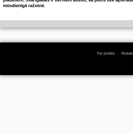
mūsdienīgā ražotnē.
Par portālu
·
Redakc