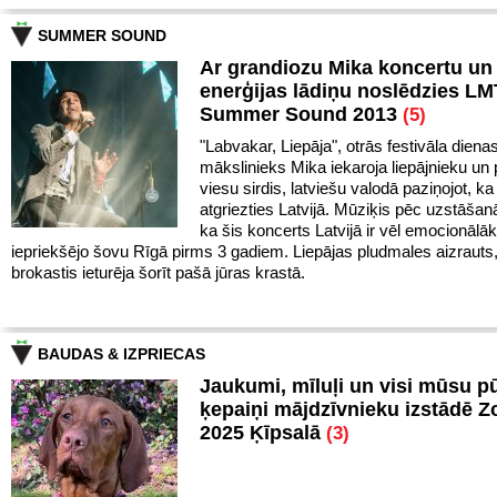
SUMMER SOUND
Ar grandiozu Mika koncertu un 
enerģijas lādiņu noslēdzies LM
Summer Sound 2013
(5)
"Labvakar, Liepāja", otrās festivāla diena
mākslinieks Mika iekaroja liepājnieku un 
viesu sirdis, latviešu valodā paziņojot, ka 
atgriezties Latvijā. Mūziķis pēc uzstāšan
ka šis koncerts Latvijā ir vēl emocionālā
iepriekšējo šovu Rīgā pirms 3 gadiem. Liepājas pludmales aizrauts
brokastis ieturēja šorīt pašā jūras krastā.
BAUDAS & IZPRIECAS
Jaukumi, mīluļi un visi mūsu p
ķepaiņi mājdzīvnieku izstādē 
2025 Ķīpsalā
(3)