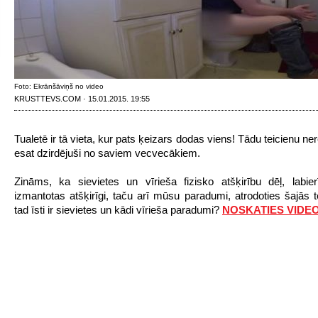
Foto: Ekrānšāviņš no video
KRUSTTEVS.COM · 15.01.2015. 19:55
Tualetē ir tā vieta, kur pats ķeizars dodas viens! Tādu teicienu neret
esat dzirdējuši no saviem vecvecākiem.
Zināms, ka sievietes un vīrieša fizisko atšķirību dēļ, labier
izmantotas atšķirīgi, taču arī mūsu paradumi, atrodoties šajās 
tad īsti ir sievietes un kādi vīrieša paradumi?
NOSKATIES VIDEO