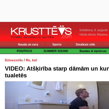
Svētdiena, 9. augusts
Vārda diena: Madara
Nauda un vara
Sports
Smalkais stils
POSITIVUS
SUMMER SOUND
Baudas & izpriecas
/
Dzīvesstils
Re, kā!
VIDEO: Atšķirība starp dāmām un ku
tualetēs