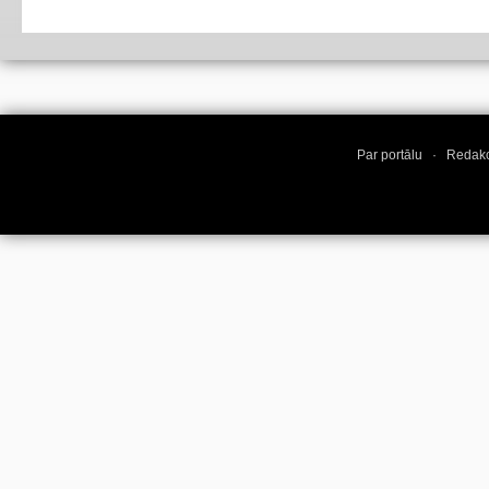
Par portālu
·
Redakc