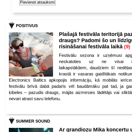
POSITIVUS
Plašajā festivāla teritorijā pa
draugs? Padomi šo un līdzīg
risināšanai festivāla laikā
(9)
Festivālu sezona ir uzņēmusi apg
neskatoties uz ne visai iep
laikapstākļiem, daudziem šī nedēļas
krastā ir vasaras gaidītākais notik
Electronics Baltics apkopojis informāciju, kā mobilās ierīc
festivālu brīvā dabā padarīs vēl baudāmāku pat tad, ja ga
ķibeles – pazudis draugs, mājās aizmirsies lādētājs vai slikt
nevari atrast savu telefonu.
SUMMER SOUND
Ar grandiozu Mika koncertu 