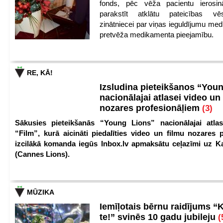
fonds, pēc vēža pacientu ierosin
parakstīt atklātu pateicības vēs
zinātniecei par viņas ieguldījumu med
pretvēža medikamenta pieejamību.
RE, KĀ!
Izsludina pieteikšanos “You
nacionālajai atlasei video un
nozares profesionāļiem
(3)
Sākusies pieteikšanās “Young Lions” nacionālajai atlas
“Film”, kurā aicināti piedalīties video un filmu nozares p
izcilākā komanda iegūs Inbox.lv apmaksātu ceļazīmi uz 
(Cannes Lions).
MŪZIKA
Iemīļotais bērnu raidījums “
te!” svinēs 10 gadu jubileju
(