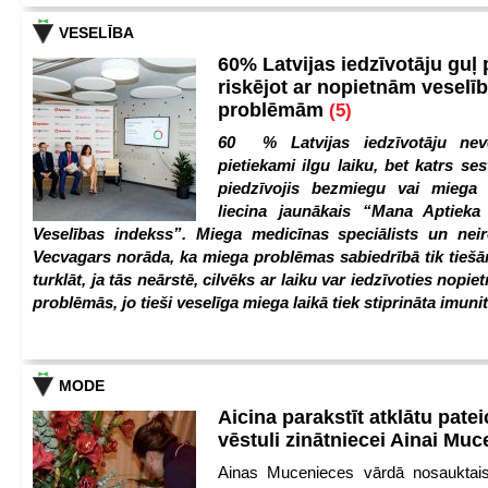
VESELĪBA
60% Latvijas iedzīvotāju guļ
riskējot ar nopietnām veselī
problēmām
(5)
60 % Latvijas iedzīvotāju nev
pietiekami ilgu laiku, bet katrs ses
piedzīvojis bezmiegu vai miega 
liecina jaunākais “Mana Aptiek
Veselības indekss”. Miega medicīnas speciālists un nei
Vecvagars norāda, ka miega problēmas sabiedrībā tik tiešām
turklāt, ja tās neārstē, cilvēks ar laiku var iedzīvoties nopie
problēmās, jo tieši veselīga miega laikā tiek stiprināta imunit
MODE
Aicina parakstīt atklātu pate
vēstuli zinātniecei Ainai Mu
Ainas Mucenieces vārdā nosauktais 