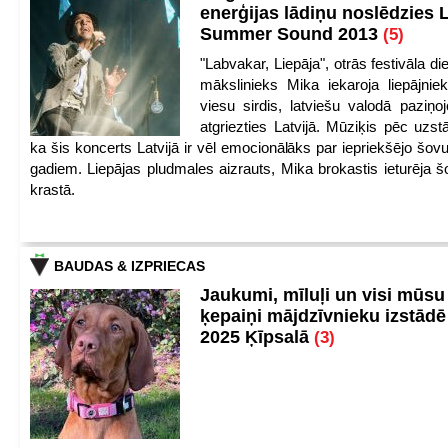
enerģijas lādiņu noslēdzies
Summer Sound 2013
(5)
"Labvakar, Liepāja", otrās festivāla d
mākslinieks Mika iekaroja liepājnie
viesu sirdis, latviešu valodā paziņoj
atgriezties Latvijā. Mūziķis pēc uzst
ka šis koncerts Latvijā ir vēl emocionālāks par iepriekšējo šov
gadiem. Liepājas pludmales aizrauts, Mika brokastis ieturēja šo
krastā.
BAUDAS & IZPRIECAS
Jaukumi, mīluļi un visi mūsu
ķepaiņi mājdzīvnieku izstād
2025 Ķīpsalā
(3)