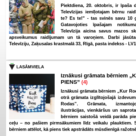
Piektdiena, 20. oktobris, ir īpaša 
Televīzijas iemīļotajam bērnu ra
te? Es te!" - tas svinēs savu 10 g
Gatavojoties īpašajam notikum
Televīzija aicina savus mazos ska
apsveikumus raidījumam un tā varoņiem. Darbi jāsūta
Televīziju, Zaķusalas krastmalā 33, Rīgā, pasta indekss - LV
LASĀMVIELA
Iznākusi grāmata bērniem „
PIENS”
(4)
Iznākusi grāmata bērniem „Kur Ro
otrā grāmata izglītojošajā izdevum
Rodas”. Grāmata, izmantoj
ilustrācijas, vienkāršus un saprot
bērniem saistošā veidā parāda pi
ceļu – no pašiem pirmsākumiem līdz veikalu plauktiem. S
bērniem attēlot, kā piens tiek apstrādāts mūsdienīgā ražotnē