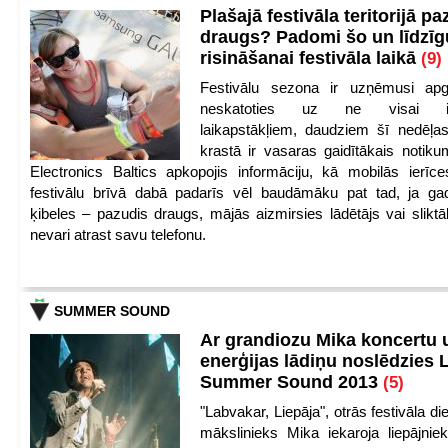
Plašajā festivāla teritorijā pa
draugs? Padomi šo un līdzīg
risināšanai festivāla laikā
(9)
Festivālu sezona ir uzņēmusi apg
neskatoties uz ne visai iep
laikapstākļiem, daudziem šī nedēļas
krastā ir vasaras gaidītākais notik
Electronics Baltics apkopojis informāciju, kā mobilās ierīc
festivālu brīvā dabā padarīs vēl baudāmāku pat tad, ja ga
ķibeles – pazudis draugs, mājās aizmirsies lādētājs vai slikt
nevari atrast savu telefonu.
SUMMER SOUND
Ar grandiozu Mika koncertu 
enerģijas lādiņu noslēdzies
Summer Sound 2013
(5)
"Labvakar, Liepāja", otrās festivāla d
mākslinieks Mika iekaroja liepājnie