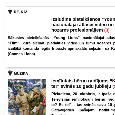
RE, KĀ!
Izsludina pieteikšanos “You
nacionālajai atlasei video un
nozares profesionāļiem
(3)
Sākusies pieteikšanās “Young Lions” nacionālajai atlas
“Film”, kurā aicināti piedalīties video un filmu nozares p
izcilākā komanda iegūs Inbox.lv apmaksātu ceļazīmi uz 
(Cannes Lions).
MŪZIKA
Iemīļotais bērnu raidījums “
te!” svinēs 10 gadu jubileju
(
Piektdiena, 20. oktobris, ir īpaša 
Televīzijas iemīļotajam bērnu ra
te? Es te!" - tas svinēs savu 10 g
Gatavojoties īpašajam notikum