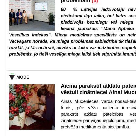
problēmām
(5)
60 % Latvijas iedzīvotāju nev
pietiekami ilgu laiku, bet katrs ses
piedzīvojis bezmiegu vai miega 
liecina jaunākais “Mana Aptiek
Veselības indekss”. Miega medicīnas speciālists un nei
Vecvagars norāda, ka miega problēmas sabiedrībā tik tiešām
turklāt, ja tās neārstē, cilvēks ar laiku var iedzīvoties nopie
problēmās, jo tieši veselīga miega laikā tiek stiprināta imunit
MODE
Aicina parakstīt atklātu pate
vēstuli zinātniecei Ainai Mu
Ainas Mucenieces vārdā nosauktais 
fonds, pēc vēža pacientu ierosin
parakstīt atklātu pateicības vēs
zinātniecei par viņas ieguldījumu med
pretvēža medikamenta pieejamību.