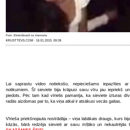
Foto: Ekrānšāviņš no interneta
KRUSTTEVS.COM · 16.01.2015. 09:39
Lai saprastu video notiekošo, nepieciešams iepazīties a
notikumiem. Šī sieviete bija krāpusi savu vīru jau iepriekš un
piedots. Pēc tam kad vīrietis pamanīja, ka sieviete izturas dīv
radās aizdomas par to, ka viņa atkal ir atsākusi vecās gaitas.
Vīrieša priekšnojauta nostrādāja – viņa labākais draugs, kurs bij
kāzās, bārā redzēja sievieti ar savu mīļāko un nekautrējās t