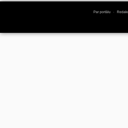
Par portālu
·
Redakc