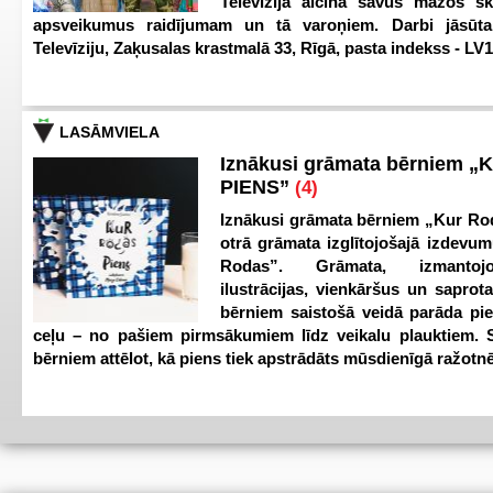
Televīzija aicina savus mazos ska
apsveikumus raidījumam un tā varoņiem. Darbi jāsūta
Televīziju, Zaķusalas krastmalā 33, Rīgā, pasta indekss - LV
LASĀMVIELA
Iznākusi grāmata bērniem „
PIENS”
(4)
Iznākusi grāmata bērniem „Kur Ro
otrā grāmata izglītojošajā izdevum
Rodas”. Grāmata, izmantoj
ilustrācijas, vienkāršus un saprot
bērniem saistošā veidā parāda pi
ceļu – no pašiem pirmsākumiem līdz veikalu plauktiem. S
bērniem attēlot, kā piens tiek apstrādāts mūsdienīgā ražotnē