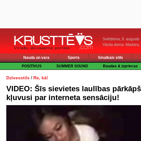
Svētdiena, 9. augusts
Vārda diena: Madara
Nauda un vara
Sports
Smalkais stils
POSITIVUS
SUMMER SOUND
Baudas & izpriecas
/
Dzīvesstils
Re, kā!
VIDEO: Šīs sievietes laulības pārkāpš
kļuvusi par interneta sensāciju!