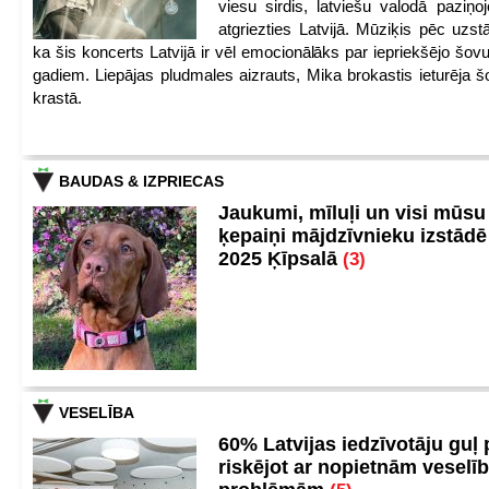
viesu sirdis, latviešu valodā paziņoj
atgriezties Latvijā. Mūziķis pēc uzst
ka šis koncerts Latvijā ir vēl emocionālāks par iepriekšējo šov
gadiem. Liepājas pludmales aizrauts, Mika brokastis ieturēja šo
krastā.
BAUDAS & IZPRIECAS
Jaukumi, mīluļi un visi mūsu
ķepaiņi mājdzīvnieku izstād
2025 Ķīpsalā
(3)
VESELĪBA
60% Latvijas iedzīvotāju guļ
riskējot ar nopietnām veselī