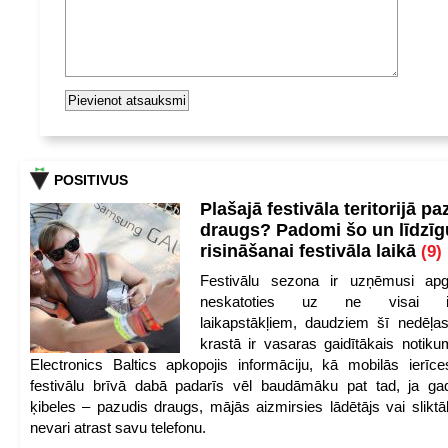
POSITIVUS
Plašajā festivāla teritorijā pa
draugs? Padomi šo un līdzīg
risināšanai festivāla laikā
(9)
Festivālu sezona ir uzņēmusi apg
neskatoties uz ne visai iep
laikapstākļiem, daudziem šī nedēļas
krastā ir vasaras gaidītākais notik
Electronics Baltics apkopojis informāciju, kā mobilās ierīc
festivālu brīvā dabā padarīs vēl baudāmāku pat tad, ja ga
ķibeles – pazudis draugs, mājās aizmirsies lādētājs vai slikt
nevari atrast savu telefonu.