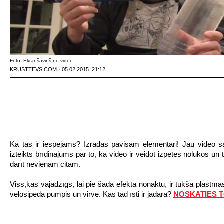
Foto: Ekrānšāviņš no video
KRUSTTEVS.COM · 05.02.2015. 21:12
Kā tas ir iespējams? Izrādās pavisam elementāri!
Jau video s
izteikts brīdinājums par to, ka video ir veidot izpētes nolūkos un
darīt nevienam citam.
Viss,kas vajadzīgs, lai pie šāda efekta nonāktu, ir tukša plastma
velosipēda pumpis un virve.
Kas tad īsti ir jādara?
NOSKATIES T