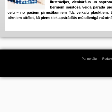
ilustrācijas, vienkāršus un saprot
bērniem saistošā veidā parāda pi
ceļu – no pašiem pirmsākumiem līdz veikalu plauktiem. S
bērniem attēlot, kā piens tiek apstrādāts mūsdienīgā ražotnē
Par portālu
·
Redakc