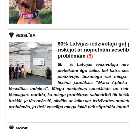
VESELĪBA
60% Latvijas iedzīvotāju guļ
riskējot ar nopietnām veselī
problēmām
(5)
60 % Latvijas iedzīvotāju nev
pietiekami ilgu laiku, bet katrs ses
piedzīvojis bezmiegu vai miega 
liecina jaunākais “Mana Aptiek
Veselības indekss”. Miega medicīnas speciālists un nei
Vecvagars norāda, ka miega problēmas sabiedrībā tik tiešām
turklāt, ja tās neārstē, cilvēks ar laiku var iedzīvoties nopie
problēmās, jo tieši veselīga miega laikā tiek stiprināta imunit
MODE