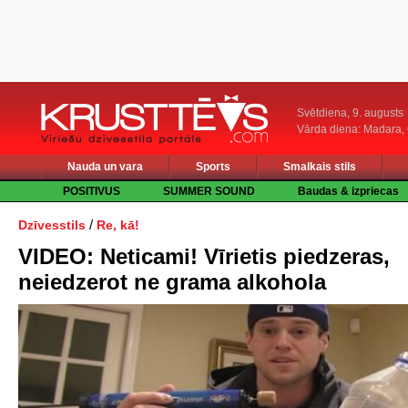
Svētdiena, 9. augusts
Vārda diena: Madara
Nauda un vara
Sports
Smalkais stils
POSITIVUS
SUMMER SOUND
Baudas & izpriecas
/
Dzīvesstils
Re, kā!
VIDEO: Neticami! Vīrietis piedzeras,
neiedzerot ne grama alkohola