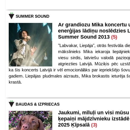
SUMMER SOUND
Ar grandiozu Mika koncertu 
enerģijas lādiņu noslēdzies
Summer Sound 2013
(5)
"Labvakar, Liepāja", otrās festivāla d
mākslinieks Mika iekaroja liepājnie
viesu sirdis, latviešu valodā paziņoj
atgriezties Latvijā. Mūziķis pēc uzst
ka šis koncerts Latvijā ir vēl emocionālāks par iepriekšējo šov
gadiem. Liepājas pludmales aizrauts, Mika brokastis ieturēja šo
krastā.
BAUDAS & IZPRIECAS
Jaukumi, mīluļi un visi mūsu
ķepaiņi mājdzīvnieku izstād
2025 Ķīpsalā
(3)