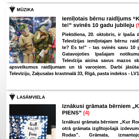
MŪZIKA
Iemīļotais bērnu raidījums “
te!” svinēs 10 gadu jubileju
(
Piektdiena, 20. oktobris, ir īpaša 
Televīzijas iemīļotajam bērnu ra
te? Es te!" - tas svinēs savu 10 g
Gatavojoties īpašajam notikum
Televīzija aicina savus mazos ska
apsveikumus raidījumam un tā varoņiem. Darbi jāsūta
Televīziju, Zaķusalas krastmalā 33, Rīgā, pasta indekss - LV
LASĀMVIELA
Iznākusi grāmata bērniem „
PIENS”
(4)
Iznākusi grāmata bērniem „Kur Ro
otrā grāmata izglītojošajā izdevum
Rodas”. Grāmata, izmantoj