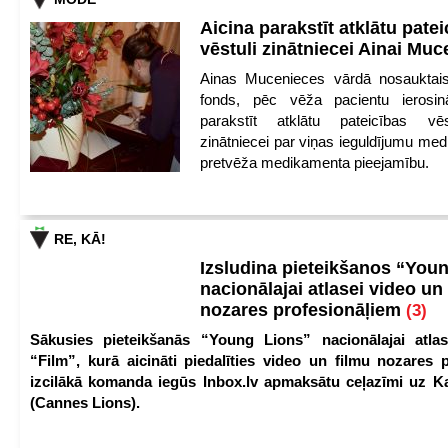
Aicina parakstīt atklātu pate
vēstuli zinātniecei Ainai Mu
Ainas Mucenieces vārdā nosauktais 
fonds, pēc vēža pacientu ierosin
parakstīt atklātu pateicības vēs
zinātniecei par viņas ieguldījumu med
pretvēža medikamenta pieejamību.
RE, KĀ!
Izsludina pieteikšanos “You
nacionālajai atlasei video un
nozares profesionāļiem
(3)
Sākusies pieteikšanās “Young Lions” nacionālajai atlas
“Film”, kurā aicināti piedalīties video un filmu nozares p
izcilākā komanda iegūs Inbox.lv apmaksātu ceļazīmi uz 
(Cannes Lions).