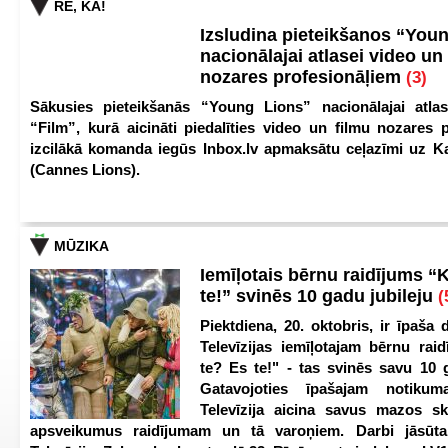
RE, KĀ!
Izsludina pieteikšanos “You
nacionālajai atlasei video un
nozares profesionāļiem
(3)
Sākusies pieteikšanās “Young Lions” nacionālajai atlas
“Film”, kurā aicināti piedalīties video un filmu nozares p
izcilākā komanda iegūs Inbox.lv apmaksātu ceļazīmi uz 
(Cannes Lions).
MŪZIKA
Iemīļotais bērnu raidījums “
te!” svinēs 10 gadu jubileju
(
Piektdiena, 20. oktobris, ir īpaša 
Televīzijas iemīļotajam bērnu ra
te? Es te!" - tas svinēs savu 10 g
Gatavojoties īpašajam notikum
Televīzija aicina savus mazos ska
apsveikumus raidījumam un tā varoņiem. Darbi jāsūta