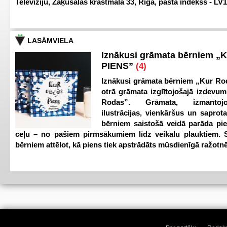
Televīziju, Zaķusalas krastmalā 33, Rīgā, pasta indekss - LV
LASĀMVIELA
Iznākusi grāmata bērniem „
PIENS”
(4)
Iznākusi grāmata bērniem „Kur Ro
otrā grāmata izglītojošajā izdevum
Rodas”. Grāmata, izmantoj
ilustrācijas, vienkāršus un saprot
bērniem saistošā veidā parāda pi
ceļu – no pašiem pirmsākumiem līdz veikalu plauktiem. S
bērniem attēlot, kā piens tiek apstrādāts mūsdienīgā ražotnē