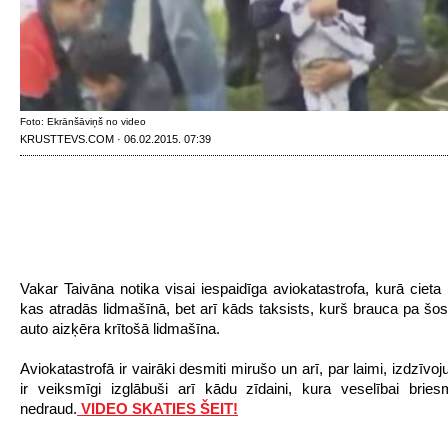
Foto: Ekrānšāviņš no video
KRUSTTEVS.COM · 06.02.2015. 07:39
Vakar Taivāna notika visai iespaidīga aviokatastrofa, kurā cieta n
kas atradās lidmašīnā, bet arī kāds taksists, kurš brauca pa šos
auto aizķēra krītošā lidmašīna.
Aviokatastrofā ir vairāki desmiti mirušo un arī, par laimi, izdzīvo
ir veiksmīgi izglābuši arī kādu zīdaini, kura veselībai brie
nedraud.
VIDEO SKATIES ŠEIT!