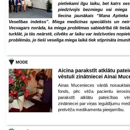
pietiekami ilgu laiku, bet katrs ses
piedzīvojis bezmiegu vai miega 
liecina jaunākais “Mana Aptiek
Veselības indekss”. Miega medicīnas speciālists un nei
Vecvagars norāda, ka miega problēmas sabiedrībā tik tiešām
turklāt, ja tās neārstē, cilvēks ar laiku var iedzīvoties nopie
problēmās, jo tieši veselīga miega laikā tiek stiprināta imunit
MODE
Aicina parakstīt atklātu pate
vēstuli zinātniecei Ainai Mu
Ainas Mucenieces vārdā nosauktais 
fonds, pēc vēža pacientu ierosin
parakstīt atklātu pateicības vēs
zinātniecei par viņas ieguldījumu med
pretvēža medikamenta pieejamību.