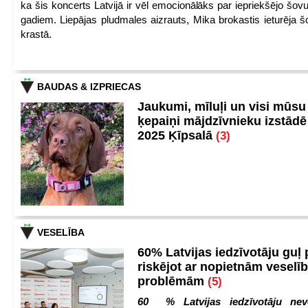
ka šis koncerts Latvijā ir vēl emocionālāks par iepriekšējo šov
gadiem. Liepājas pludmales aizrauts, Mika brokastis ieturēja šo
krastā.
BAUDAS & IZPRIECAS
Jaukumi, mīluļi un visi mūsu
ķepaiņi mājdzīvnieku izstād
2025 Ķīpsalā
(3)
VESELĪBA
60% Latvijas iedzīvotāju guļ
riskējot ar nopietnām veselī
problēmām
(5)
60 % Latvijas iedzīvotāju nev