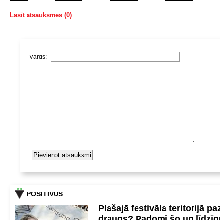
Lasīt atsauksmes (0)
Vārds:
POSITIVUS
Plašajā festivāla teritorijā pa
draugs? Padomi šo un līdzīg