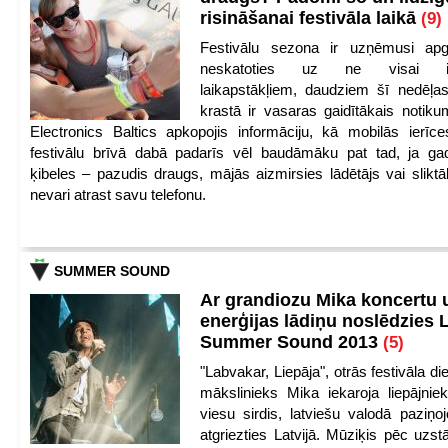
risināšanai festivāla laikā
(9)
Festivālu sezona ir uzņēmusi apg
neskatoties uz ne visai iep
laikapstākļiem, daudziem šī nedēļas
krastā ir vasaras gaidītākais notik
Electronics Baltics apkopojis informāciju, kā mobilās ierīc
festivālu brīvā dabā padarīs vēl baudāmāku pat tad, ja ga
ķibeles – pazudis draugs, mājās aizmirsies lādētājs vai slikt
nevari atrast savu telefonu.
SUMMER SOUND
Ar grandiozu Mika koncertu 
enerģijas lādiņu noslēdzies
Summer Sound 2013
(5)
"Labvakar, Liepāja", otrās festivāla d
mākslinieks Mika iekaroja liepājnie
viesu sirdis, latviešu valodā paziņoj
atgriezties Latvijā. Mūziķis pēc uzst