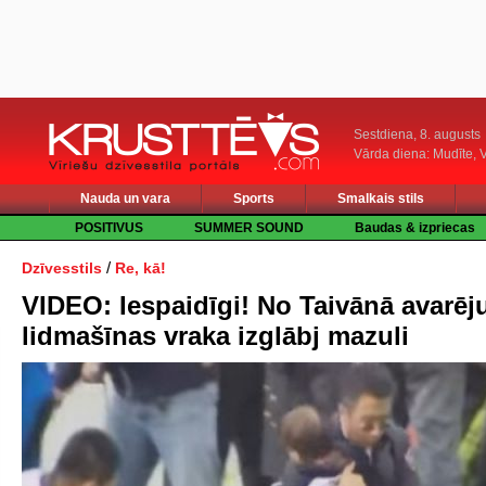
Sestdiena, 8. augusts
Vārda diena: Mudīte, V
Nauda un vara
Sports
Smalkais stils
POSITIVUS
SUMMER SOUND
Baudas & izpriecas
/
Dzīvesstils
Re, kā!
VIDEO: Iespaidīgi! No Taivānā avarēj
lidmašīnas vraka izglābj mazuli