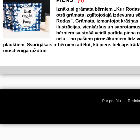
PIENS”
(4)
Iznākusi grāmata bērniem „Kur Rodas
otrā grāmata izglītojošajā izdevumu sē
Rodas”. Grāmata, izmantojot krāšņas
ilustrācijas, vienkāršus un saprotamus
bērniem saistošā veidā parāda piena 
ceļu – no pašiem pirmsākumiem līdz v
plauktiem. Svarīgākais ir bērniem attēlot, kā piens tiek apstrād
mūsdienīgā ražotnē.
Par portālu
·
Redakc