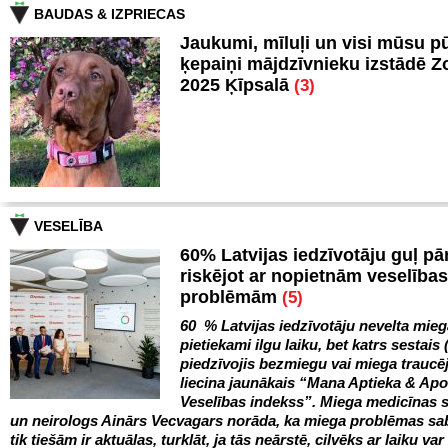
BAUDAS & IZPRIECAS
Jaukumi, mīluļi un visi mūsu p
ķepaiņi mājdzīvnieku izstādē 
2025 Ķīpsalā
(3)
VESELĪBA
60% Latvijas iedzīvotāju guļ pā
riskējot ar nopietnām veselības
problēmām
(5)
60 % Latvijas iedzīvotāju nevelta mie
pietiekami ilgu laiku, bet katrs sestais 
piedzīvojis bezmiegu vai miega trauc
liecina jaunākais “Mana Aptieka & Ap
Veselības indekss”. Miega medicīnas s
un neirologs Ainārs Vecvagars norāda, ka miega problēmas sa
tik tiešām ir aktuālas, turklāt, ja tās neārstē, cilvēks ar laiku var