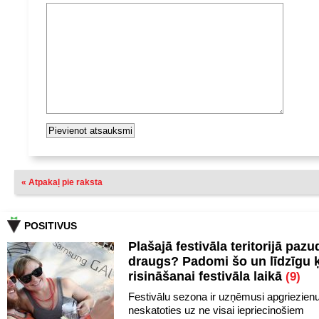
« Atpakaļ pie raksta
POSITIVUS
Plašajā festivāla teritorijā pazu
draugs? Padomi šo un līdzīgu 
risināšanai festivāla laikā
(9)
Festivālu sezona ir uzņēmusi apgriezien
neskatoties uz ne visai iepriecinošiem