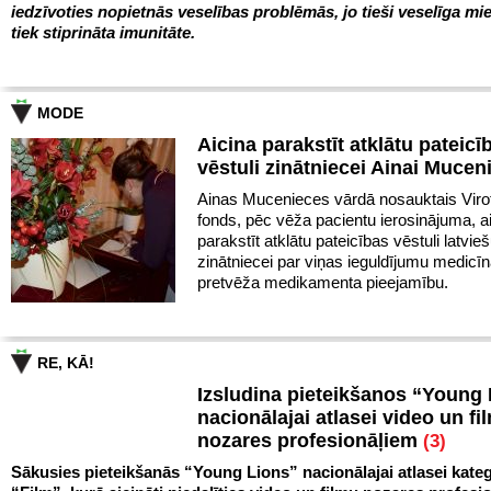
iedzīvoties nopietnās veselības problēmās, jo tieši veselīga mie
tiek stiprināta imunitāte.
MODE
Aicina parakstīt atklātu pateicī
vēstuli zinātniecei Ainai Mucen
Ainas Mucenieces vārdā nosauktais Virot
fonds, pēc vēža pacientu ierosinājuma, a
parakstīt atklātu pateicības vēstuli latvie
zinātniecei par viņas ieguldījumu medicīn
pretvēža medikamenta pieejamību.
RE, KĀ!
Izsludina pieteikšanos “Young
nacionālajai atlasei video un fi
nozares profesionāļiem
(3)
Sākusies pieteikšanās “Young Lions” nacionālajai atlasei kateg