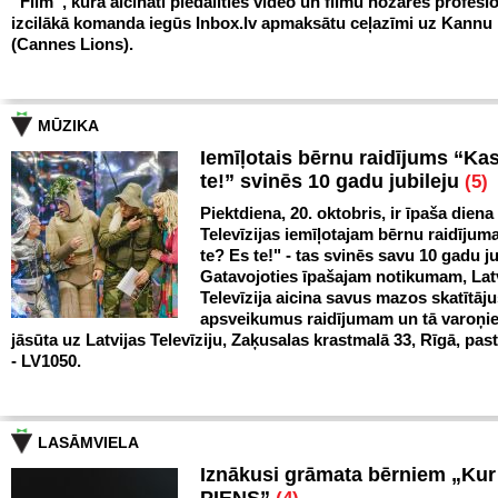
“Film”, kurā aicināti piedalīties video un filmu nozares profesio
izcilākā komanda iegūs Inbox.lv apmaksātu ceļazīmi uz Kann
(Cannes Lions).
MŪZIKA
Iemīļotais bērnu raidījums “Ka
te!” svinēs 10 gadu jubileju
(5)
Piektdiena, 20. oktobris, ir īpaša diena
Televīzijas iemīļotajam bērnu raidīju
te? Es te!" - tas svinēs savu 10 gadu ju
Gatavojoties īpašajam notikumam, Lat
Televīzija aicina savus mazos skatītāju
apsveikumus raidījumam un tā varoņi
jāsūta uz Latvijas Televīziju, Zaķusalas krastmalā 33, Rīgā, pas
- LV1050.
LASĀMVIELA
Iznākusi grāmata bērniem „Ku