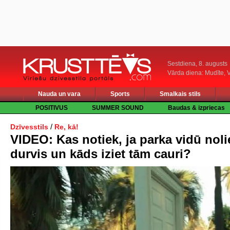
Sestdiena, 8. augusts
Vārda diena: Mudīte, V
Nauda un vara
Sports
Smalkais stils
POSITIVUS
SUMMER SOUND
Baudas & izpriecas
/
Dzīvesstils
Re, kā!
VIDEO: Kas notiek, ja parka vidū noli
durvis un kāds iziet tām cauri?