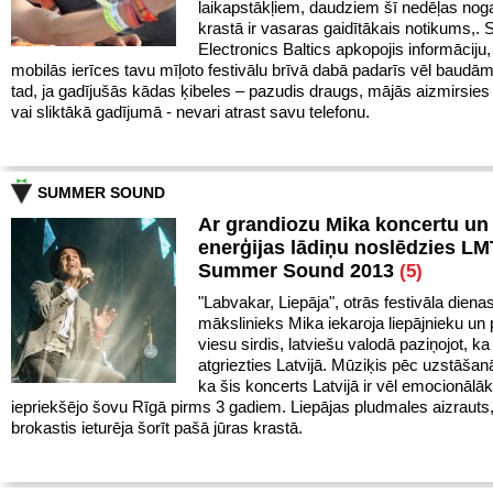
laikapstākļiem, daudziem šī nedēļas noga
krastā ir vasaras gaidītākais notikums,
Electronics Baltics apkopojis informāciju,
mobilās ierīces tavu mīļoto festivālu brīvā dabā padarīs vēl baudā
tad, ja gadījušās kādas ķibeles – pazudis draugs, mājās aizmirsies 
vai sliktākā gadījumā - nevari atrast savu telefonu.
SUMMER SOUND
Ar grandiozu Mika koncertu un 
enerģijas lādiņu noslēdzies LM
Summer Sound 2013
(5)
"Labvakar, Liepāja", otrās festivāla diena
mākslinieks Mika iekaroja liepājnieku un 
viesu sirdis, latviešu valodā paziņojot, ka 
atgriezties Latvijā. Mūziķis pēc uzstāšan
ka šis koncerts Latvijā ir vēl emocionālā
iepriekšējo šovu Rīgā pirms 3 gadiem. Liepājas pludmales aizrauts
brokastis ieturēja šorīt pašā jūras krastā.