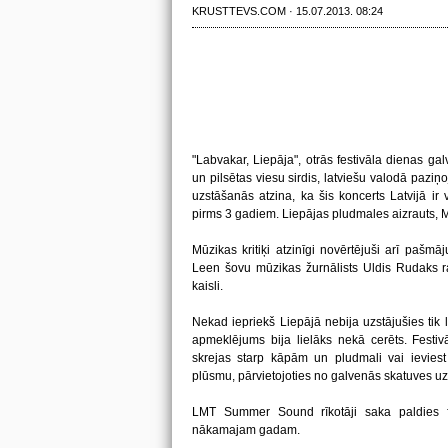
KRUSTTEVS.COM · 15.07.2013. 08:24
"Labvakar, Liepāja", otrās festivāla dienas ga
un pilsētas viesu sirdis, latviešu valodā paziņoj
uzstāšanās atzina, ka šis koncerts Latvijā ir
pirms 3 gadiem. Liepājas pludmales aizrauts, Mik
Mūzikas kritiķi atzinīgi novērtējuši arī paš
Leen šovu mūzikas žurnālists Uldis Rudaks ra
kaisli.
Nekad iepriekš Liepājā nebija uzstājušies tik l
apmeklējums bija lielāks nekā cerēts. Festivāl
skrejas starp kāpām un pludmali vai ieviest 
plūsmu, pārvietojoties no galvenās skatuves uz p
LMT Summer Sound rīkotāji saka paldies f
nākamajam gadam.