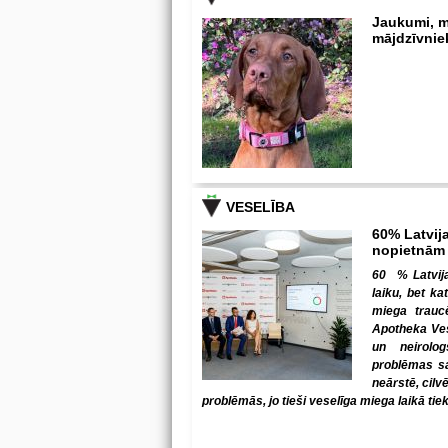
Jaukumi, m
mājdzīvnie
VESELĪBA
60% Latvija
nopietnām
60 % Latvija
laiku, bet ka
miega trauc
Apotheka Ves
un neirolo
problēmas sab
neārstē, cilv
problēmās, jo tieši veselīga miega laikā tiek