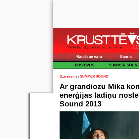
Nauda un vara
Sports
POSITIVUS
SUMMER SOUN
/
Dzīvesstils
SUMMER SOUND
Ar grandiozu Mika kon
enerģijas lādiņu nos
Sound 2013