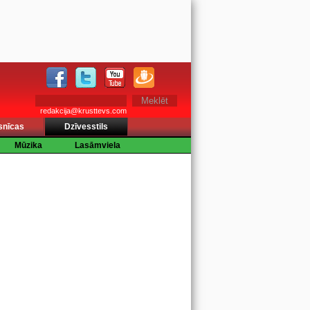
redakcija@krusttevs.com
snīcas
Dzīvesstils
Mūzika
Lasāmviela