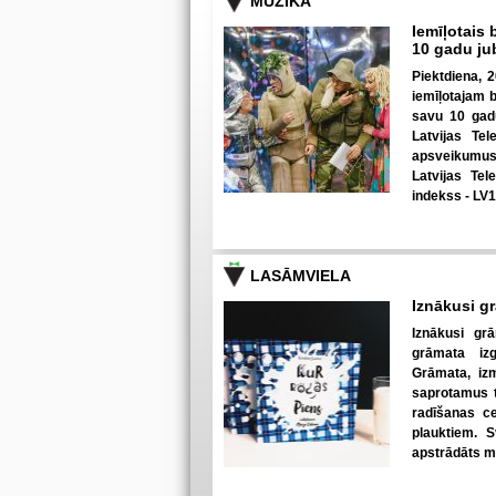
MŪZIKA
Iemīļotais 
10 gadu ju
Piektdiena, 2
iemīļotajam 
savu 10 gadu
Latvijas Tel
apsveikumus 
Latvijas Tel
indekss - LV
LASĀMVIELA
Iznākusi g
Iznākusi g
grāmata izg
Grāmata, izm
saprotamus t
radīšanas c
plauktiem. S
apstrādāts m