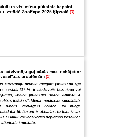
īluļi un visi mūsu pūkainie ķepaiņi
ku izstādē ZooExpo 2025 Ķīpsalā
(3)
s iedzīvotāju guļ pārāk maz, riskējot ar
 veselības problēmām
(5)
s iedzīvotāju nevelta miegam pietiekami ilgu
trs sestais (17 %) ir piedzīvojis bezmiegu vai
ējumus, liecina jaunākais “Mana Aptieka &
elības indekss”. Miega medicīnas speciālists
gs Ainārs Vecvagars norāda, ka miega
iedrībā tik tiešām ir aktuālas, turklāt, ja tās
ēks ar laiku var iedzīvoties nopietnās veselības
 stiprināta imunitāte.