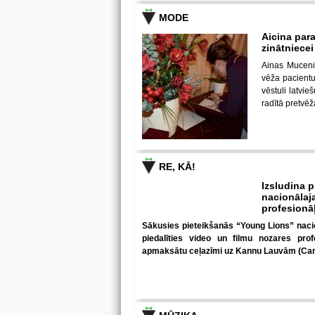
MODE
Aicina para
zinātniece
Ainas Muceni
vēža pacientu 
vēstuli latvi
radītā pretvē
RE, KĀ!
Izsludina 
nacionālaja
profesionā
Sākusies pieteikšanās “Young Lions” nacion
piedalīties video un filmu nozares prof
apmaksātu ceļazīmi uz Kannu Lauvām (Can