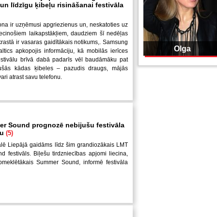
n līdzīgu ķibeļu risināšanai festivāla
ona ir uzņēmusi apgriezienus un, neskatoties uz
iecinošiem laikapstākļiem, daudziem šī nedēļas
krastā ir vasaras gaidītākais notikums,. Samsung
Olga
altics apkopojis informāciju, kā mobilās ierīces
festivālu brīvā dabā padarīs vēl baudāmāku pat
jušās kādas ķibeles – pazudis draugs, mājās
ari atrast savu telefonu.
 Sound prognozē nebijušu festivāla
bu
(5)
lē Liepājā gaidāms līdz šim grandiozākais LMT
festivāls. Biļešu tirdzniecības apjomi liecina,
pmeklētākais Summer Sound, informē festivāla