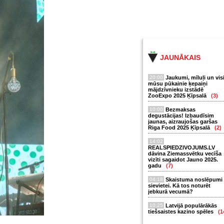
JAUNĀKAIS
20:00
Jaukumi, mīluļi un vis
mūsu pūkainie ķepaiņi
mājdzīvnieku izstādē
ZooExpo 2025 Ķīpsalā
(3)
10:00
Bezmaksas
degustācijas! Izbaudīsim
jaunas, aizraujošas garšas
Riga Food 2025 Ķīpsalā
(2)
14:02
REALSPIEDZIVOJUMS.LV
dāvina Ziemassvētku vecīša
vizīti sagaidot Jauno 2025.
gadu
(7)
04:18
Skaistuma noslēpumi
sievietei. Kā tos noturēt
jebkurā vecumā?
10:25
Latvijā populārākās
tiešsaistes kazino spēles
(1