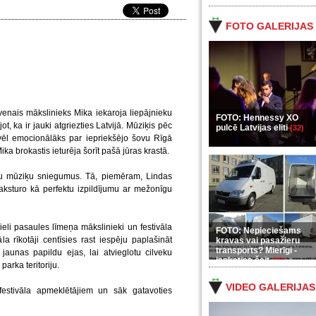
FOTO GALERIJAS
lvenais mākslinieks Mika iekaroja liepājnieku
FOTO: Hennessy XO
ot, ka ir jauki atgriezties Latvijā. Mūziķis pēc
pulcē Latvijas eliti
(32)
 vēl emocionālāks par iepriekšējo šovu Rīgā
a brokastis ieturēja šorīt pašā jūras krastā.
māju mūziķu sniegumus. Tā, piemēram, Lindas
ksturo kā perfektu izpildījumu ar mežonīgu
ieli pasaules līmeņa mākslinieki un festivāla
FOTO: Nepieciešams
a rīkotāji centīsies rast iespēju paplašināt
kravas vai pasažieru
transports? Mierīgi -
jaunas papildu ejas, lai atvieglotu cilveku
ieskaties šeit
(35)
arka teritoriju.
VIDEO GALERIJAS
estivāla apmeklētājiem un sāk gatavoties