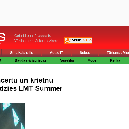
Ceturtdiena, 6. augusts
Seko:
8 185
Vārda diena: Askolds, Aisma
Smalkais stils
Auto / IT
Sekss
Tūrisms / Vie
D
Baudas & izpriecas
Veselība
Mode
Re, kā!
certu un krietnu
lēdzies LMT Summer