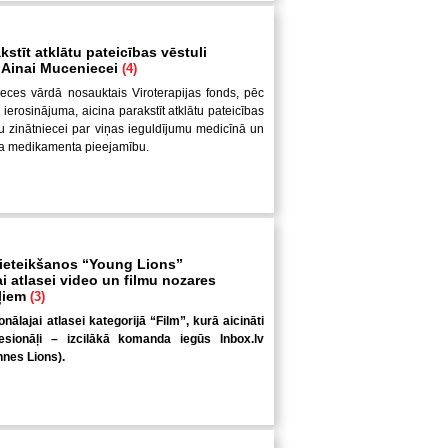
kstīt atklātu pateicības vēstuli
i Ainai Muceniecei
(4)
eces vārdā nosauktais Viroterapijas fonds, pēc
ierosinājuma, aicina parakstīt atklātu pateicības
ešu zinātniecei par viņas ieguldījumu medicīnā un
ža medikamenta pieejamību.
pieteikšanos “Young Lions”
i atlasei video un filmu nozares
ļiem
(3)
ālajai atlasei kategorijā “Film”, kurā aicināti
esionāļi – izcilākā komanda iegūs Inbox.lv
nes Lions).