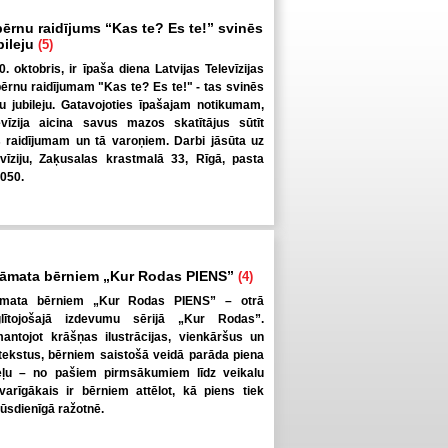
bērnu raidījums “Kas te? Es te!” svinēs
bileju
(5)
0. oktobris, ir īpaša diena Latvijas Televīzijas
bērnu raidījumam "Kas te? Es te!" - tas svinēs
 jubileju. Gatavojoties īpašajam notikumam,
evīzija aicina savus mazos skatītājus sūtīt
raidījumam un tā varoņiem. Darbi jāsūta uz
evīziju, Zaķusalas krastmalā 33, Rīgā, pasta
1050.
rāmata bērniem „Kur Rodas PIENS”
(4)
rāmata bērniem „Kur Rodas PIENS” – otrā
lītojošajā izdevumu sērijā „Kur Rodas”.
antojot krāšņas ilustrācijas, vienkāršus un
ekstus, bērniem saistošā veidā parāda piena
eļu – no pašiem pirmsākumiem līdz veikalu
varīgākais ir bērniem attēlot, kā piens tiek
ūsdienīgā ražotnē.