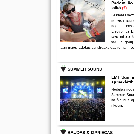
Padomi šo u
laikā
(9)
Festivālu sez
ne visai iepr
nogale jūras 
Electronics B
tavu mīļoto 
tad, ja gadī
aizmirsies lādētājs vai sliktākā gadījumā - nev
SUMMER SOUND
LMT Summer
apmeklētī
Nedēļas noga
Summer Sound 
ka šis būs a
rīkotāji.
BAUDAS & IZPRIECAS