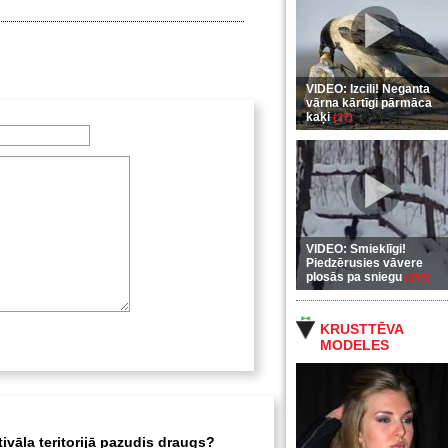
VIDEO: Izcili! Neganta
vārna kārtīgi pārmāca
kaķi
(37)
VIDEO: Smieklīgi!
Piedzērusies vāvere
plosās pa sniegu
(255)
KRUSTTĒVA
MODELES
tivāla teritorijā pazudis draugs?