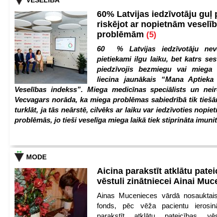
VESELĪBA
60% Latvijas iedzīvotāju guļ
riskējot ar nopietnām veselī
problēmām
(5)
60 % Latvijas iedzīvotāju nev
pietiekami ilgu laiku, bet katrs ses
piedzīvojis bezmiegu vai miega 
liecina jaunākais “Mana Aptiek
Veselības indekss”. Miega medicīnas speciālists un nei
Vecvagars norāda, ka miega problēmas sabiedrībā tik tiešām
turklāt, ja tās neārstē, cilvēks ar laiku var iedzīvoties nopie
problēmās, jo tieši veselīga miega laikā tiek stiprināta imunit
MODE
Aicina parakstīt atklātu pate
vēstuli zinātniecei Ainai Mu
Ainas Mucenieces vārdā nosauktais 
fonds, pēc vēža pacientu ierosin
parakstīt atklātu pateicības vēs