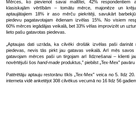
Mērces, ko pievienot savai maltītei, 42% respondentiem a
klasiskajām vērtībām – tomātu mērce, majonēze un krēj
aptaujātajiem 18% ir aso mērču piekritēji, savukārt barbekj
piedevu pagatavotajam ēdienam izvēlas 15%. No visiem res
60% mērces iegādājas veikalā, bet 33% vēlas improvizēt un uztur
lieto pašu gatavotas piedevas.
„Aptaujas dati uzrāda, ka cilvēki drošāk izvēlas paši darinā
piedevas, nevis tās pirkt jau gatavas veikalā. Arī mēs savos
gatavojam mērces paši un tirgojam arī līdznešanai – klienti jau 
novērtējuši šos
hand-made
produktus,” piebilst „Tex-Mex” pavāru v
Patērētāju aptauju restorānu tīkls „Tex-Mex” veica no 5. līdz 20
interneta vidē anketējot 308 cilvēkus vecumā no 16 līdz 56 gadie