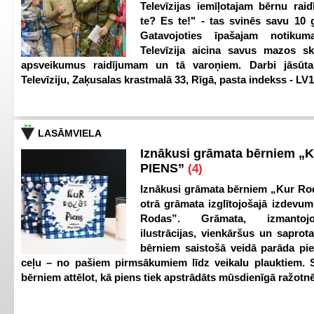
Televīzijas iemīļotajam bērnu ra
te? Es te!" - tas svinēs savu 10 g
Gatavojoties īpašajam notikum
Televīzija aicina savus mazos ska
apsveikumus raidījumam un tā varoņiem. Darbi jāsūta
Televīziju, Zaķusalas krastmalā 33, Rīgā, pasta indekss - LV
LASĀMVIELA
Iznākusi grāmata bērniem „
PIENS”
(4)
Iznākusi grāmata bērniem „Kur Ro
otrā grāmata izglītojošajā izdevum
Rodas”. Grāmata, izmantoj
ilustrācijas, vienkāršus un saprot
bērniem saistošā veidā parāda pi
ceļu – no pašiem pirmsākumiem līdz veikalu plauktiem. S
bērniem attēlot, kā piens tiek apstrādāts mūsdienīgā ražotnē