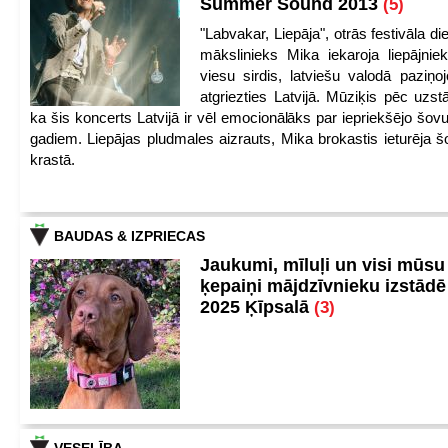
Summer Sound 2013
(5)
"Labvakar, Liepāja", otrās festivāla d
mākslinieks Mika iekaroja liepājnie
viesu sirdis, latviešu valodā paziņoj
atgriezties Latvijā. Mūziķis pēc uzst
ka šis koncerts Latvijā ir vēl emocionālāks par iepriekšējo šov
gadiem. Liepājas pludmales aizrauts, Mika brokastis ieturēja šo
krastā.
BAUDAS & IZPRIECAS
Jaukumi, mīluļi un visi mūsu
ķepaiņi mājdzīvnieku izstād
2025 Ķīpsalā
(3)