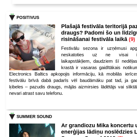
POSITIVUS
Plašajā festivāla teritorijā pa
draugs? Padomi šo un līdzīg
risināšanai festivāla laikā
(9)
Festivālu sezona ir uzņēmusi apg
neskatoties uz ne visai iep
laikapstākļiem, daudziem šī nedēļas
krastā ir vasaras gaidītākais notik
Electronics Baltics apkopojis informāciju, kā mobilās ierīc
festivālu brīvā dabā padarīs vēl baudāmāku pat tad, ja ga
ķibeles – pazudis draugs, mājās aizmirsies lādētājs vai slikt
nevari atrast savu telefonu.
SUMMER SOUND
Ar grandiozu Mika koncertu 
enerģijas lādiņu noslēdzies