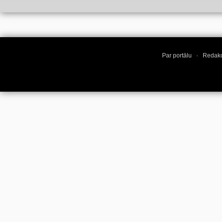
Par portālu
·
Redakc