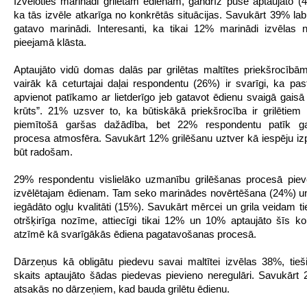
Izvēloties marinādi grilētam ēdienam, gandrīz puse aptaujāto (4
ka tās izvēle atkarīga no konkrētās situācijas. Savukārt 39% lab
gatavo marinādi. Interesanti, ka tikai 12% marinādi izvēlas 
pieejamā klāsta.
Aptaujāto vidū domas dalās par grilētas maltītes priekšrocīb
vairāk kā ceturtajai daļai respondentu (26%) ir svarīgi, ka pas
apvienot patīkamo ar lietderīgo jeb gatavot ēdienu svaigā gaisā
krūts”. 21% uzsver to, ka būtiskākā priekšrocība ir grilētiem
piemītošā garšas dažādība, bet 22% respondentu patīk g
procesa atmosfēra. Savukārt 12% grilēšanu uztver kā iespēju iz
būt radošam.
29% respondentu vislielāko uzmanību grilēšanas procesā pie
izvēlētajam ēdienam. Tam seko marinādes novērtēšana (24%) u
iegādāto ogļu kvalitāti (15%). Savukārt mērcei un grila veidam ti
otršķirīga nozīme, attiecīgi tikai 12% un 10% aptaujāto šīs 
atzīmē kā svarīgākās ēdiena pagatavošanas procesā.
Dārzeņus kā obligātu piedevu savai maltītei izvēlas 38%, tieš
skaits aptaujāto šādas piedevas pievieno neregulāri. Savukārt 
atsakās no dārzeņiem, kad bauda grilētu ēdienu.