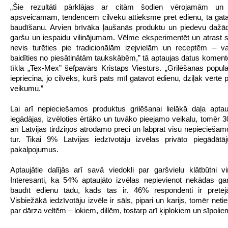
„Šie rezultāti pārklājas ar citām šodien vērojamām un
apsveicamām, tendencēm cilvēku attieksmē pret ēdienu, tā ga
baudīšanu. Arvien brīvāka ļaušanās produktu un piedevu dažād
garšu un iespaidu vilinājumam. Vēlme eksperimentēt un atrast 
nevis turēties pie tradicionālām izejvielām un receptēm – vai
baidīties no piesātinātām taukskābēm,” tā aptaujas datus koment
tīkla „Tex-Mex” šefpavārs Kristaps Viesturs. „Grilēšanas popula
iepriecina, jo cilvēks, kurš pats mīl gatavot ēdienu, dziļāk vērtē 
veikumu.”
Lai arī nepieciešamos produktus grilēšanai lielākā daļa apta
iegādājas, izvēloties ērtāko un tuvāko pieejamo veikalu, tomēr 
arī Latvijas tirdziņos atrodamo preci un labprāt visu nepieciešam
tur. Tikai 9% Latvijas iedzīvotāju izvēlas privāto piegādātā
pakalpojumus.
Aptaujātie dalījās arī savā viedokli par garšvielu klātbūtni vi
Interesanti, ka 54% aptaujāto izvēlas nepievienot nekādas ga
baudīt ēdienu tādu, kāds tas ir. 46% respondenti ir pretē
Visbiežākā iedzīvotāju izvēle ir sāls, pipari un karijs, tomēr neti
par dārza veltēm – lokiem, dillēm, tostarp arī ķiplokiem un sīpolie