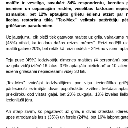
maltīte ir veselīga, savukārt 34% respondentu, ķeroties 
iesmiem un cepamajām restēm, veselības faktoram nepie
uzmanību, bet 12% aptaujāto grilētu ēdienu atzīst par n
liecina restorānu tīkla “Tex-Mex” veiktais patērētāju pē
grilēšanas paradumiem.
Uz jautājumu, cik bieži tiek gatavota maltīte uz grila, vairākums
(45%) atbild, ka to dara dažas reizes mēnesī. Reizi nedēļā uz
maltīti gatavo 20%, bet retāk kā reizi nedēļā – 24% no visiem apta
Teju puse (49%) iedzīvotāju ģimenes maltītes (4 personām) pa
uz grila vidēji iztērē 16 latus, 37% aptaujāto pietiek arī ar 10 lati
ēdiena grilēšanai nepieciešami vidēji 30 lati.
„Tex-Mex” vaicājot iedzīvotājiem par viņu iecienītāko grilē
pārliecinoši iezīmējās divas populārākās izvēles: trešdaļa apta
priekšroku dod vistas gaļai, bet 29% cūkgaļai. 13% izvēlas liell
iecienījuši jēru.
Arī starp zivīm, ko pagatavot uz grila, ir divas izteiktas līdere
upēs atrodamais lasis (35%) un forele (24%), bet 16% labprāt gat