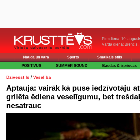
Pirmdiena, 10. august
Vārda diena: Brencis, 
Nauda un vara
Sports
Smalkais stils
POSITIVUS
SUMMER SOUND
Baudas & izpriecas
/
Dzīvesstils
Veselība
Aptauja: vairāk kā puse iedzīvotāju at
grilēta ēdiena veselīgumu, bet trešda
nesatrauc