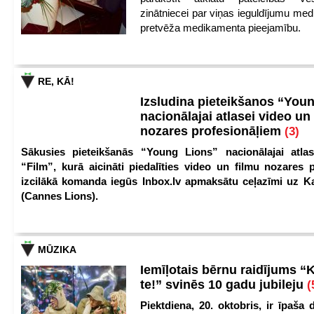
zinātniecei par viņas ieguldījumu med
pretvēža medikamenta pieejamību.
RE, KĀ!
Izsludina pieteikšanos “You
nacionālajai atlasei video un
nozares profesionāļiem
(3)
Sākusies pieteikšanās “Young Lions” nacionālajai atlas
“Film”, kurā aicināti piedalīties video un filmu nozares p
izcilākā komanda iegūs Inbox.lv apmaksātu ceļazīmi uz 
(Cannes Lions).
MŪZIKA
Iemīļotais bērnu raidījums “
te!” svinēs 10 gadu jubileju
(
Piektdiena, 20. oktobris, ir īpaša 