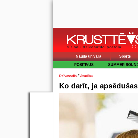
Nauda un vara
Sports
POSITIVUS
SUMMER SOUN
/
Dzīvesstils
Veselība
Ko darīt, ja apsēdušas