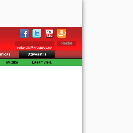
redakcija@krusttevs.com
snīcas
Dzīvesstils
Mūzika
Lasāmviela