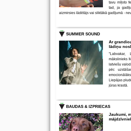
tavu mīļoto 
tad, ja gadī
aizmirsies lādētājs vai sliktākā gadījumā - nev
SUMMER SOUND
Ar grandio
lādiņu no
"Labvakar, 
mākslinieks Mi
latviešu valod
pēc uzstāša
emocionālāks
Liepājas pludm
jūras krastā.
BAUDAS & IZPRIECAS
Jaukumi, m
mājdzīvnie