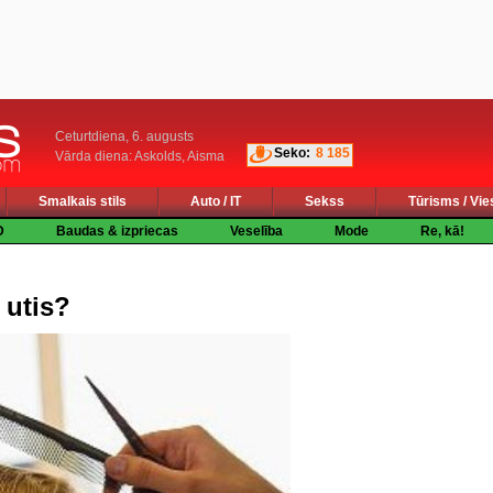
Ceturtdiena, 6. augusts
Seko:
8 185
Vārda diena: Askolds, Aisma
Smalkais stils
Auto / IT
Sekss
Tūrisms / Vie
D
Baudas & izpriecas
Veselība
Mode
Re, kā!
 utis?