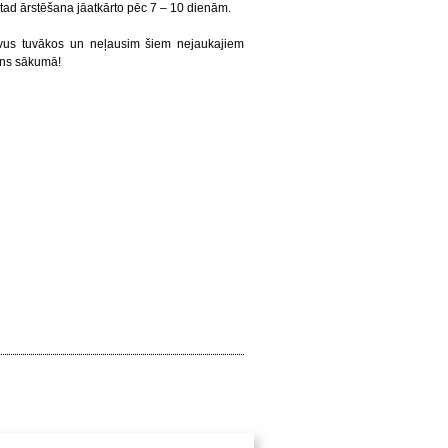
s, tad ārstēšana jāatkārto pēc 7 – 10 dienām.
vus tuvākos un neļausim šiem nejaukajiem
ens sākumā!