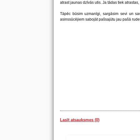
atrast jaunas dzīvās utis. Ja tādas tiek atrasta
Tāpēc būsim uzmanīgi, sargāsim sevi un sa
asinssūcējiem sabojāt pašsajūtu jau pašā rud
Lasīt atsauksmes (0)