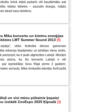
festivālu brīvā dabā padarīs vēl baudāmāku pat
jušās kādas ķibeles – pazudis draugs, mājās
ari atrast savu telefonu.
zu Mika koncertu un krietnu enerģijas
slēdzies LMT Summer Sound 2013
(5)
Liepāja", otrās festivāla dienas galvenais
ka iekaroja liepājnieku un pilsētas viesu sirdis,
ā paziņojot, ka ir jauki atgriezties Latvijā. Mūziķis
nās atzina, ka šis koncerts Latvijā ir vēl
 par iepriekšējo šovu Rīgā pirms 3 gadiem.
ales aizrauts, Mika brokastis ieturēja šorīt pašā
īluļi un visi mūsu pūkainie ķepaiņi
ku izstādē ZooExpo 2025 Ķīpsalā
(3)