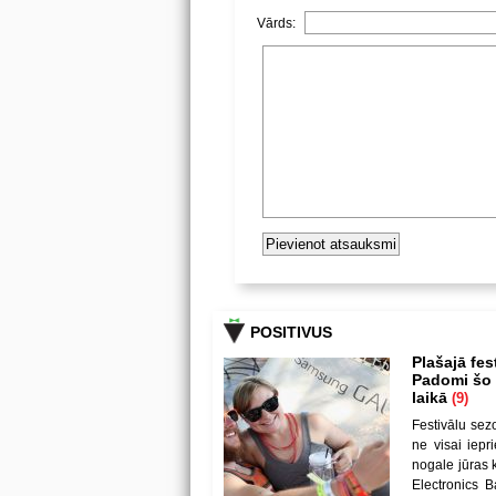
Vārds:
POSITIVUS
Plašajā fes
Padomi šo u
laikā
(9)
Festivālu sez
ne visai iepr
nogale jūras 
Electronics B