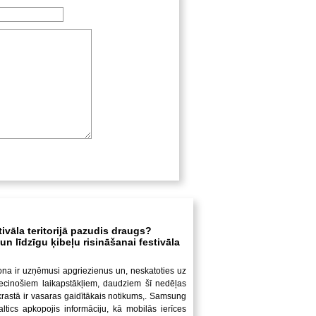
tivāla teritorijā pazudis draugs?
n līdzīgu ķibeļu risināšanai festivāla
ona ir uzņēmusi apgriezienus un, neskatoties uz
iecinošiem laikapstākļiem, daudziem šī nedēļas
krastā ir vasaras gaidītākais notikums,. Samsung
altics apkopojis informāciju, kā mobilās ierīces