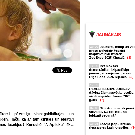
JAUNĀKAIS
20:00
Jaukumi, mīluļi un vis
mūsu pūkainie ķepaiņi
mājdzīvnieku izstādē
ZooExpo 2025 Ķīpsalā
(3)
10:00
Bezmaksas
degustācijas! Izbaudīsim
jaunas, aizraujošas garšas
Riga Food 2025 Ķīpsalā
(2)
14:02
REALSPIEDZIVOJUMS.LV
dāvina Ziemassvētku vecīša
vizīti sagaidot Jauno 2025.
gadu
(7)
04:18
Skaistuma noslēpumi
sievietei. Kā tos noturēt
kami pārsteigt visnegaidītākajos un
jebkurā vecumā?
denī. Taču, kā ar tām cīnīties un efektīvi
10:25
Latvijā populārākās
enes locekļus? Konsultē “A Aptieku” tīkla
tiešsaistes kazino spēles
(1