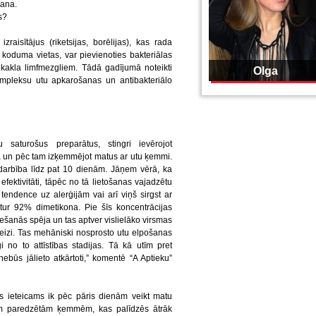
šana.
s?
zraisītājus (riketsijas, borēlijas), kas rada
t koduma vietas, var pievienoties bakteriālas
m kakla limfmezgliem. Tādā gadījumā noteikti
Olga
mpleksu utu apkarošanas un antibakteriālo
u saturošus preparātus, stingri ievērojot
jā un pēc tam izķemmējot matus ar utu ķemmi.
iedarbība līdz pat 10 dienām. Jāņem vērā, ka
ektivitāti, tāpēc no tā lietošanas vajadzētu
 tendence uz alerģijām vai arī viņš sirgst ar
tur 92% dimetikona. Pie šīs koncentrācijas
lešanās spēja un tas aptver vislielāko virsmas
reizi. Tas mehāniski nosprosto utu elpošanas
no to attīstības stadijas. Tā kā utīm pret
ebūs jālieto atkārtoti,” komentē “A Aptieku”
os ieteicams ik pēc pāris dienām veikt matu
m paredzētām ķemmēm, kas palīdzēs ātrāk