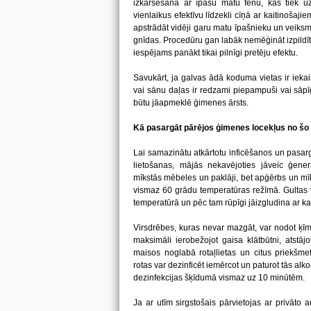
izkarsēšana ar īpašu matu fēnu, kas tiek uzs
vienlaikus efektīvu līdzekli cīņā ar kaitinošaji
apstrādāt vidēji garu matu īpašnieku un veiksmī
gnīdas. Procedūru gan labāk nemēģināt izpildīt 
iespējams panākt tikai pilnīgi pretēju efektu.
Savukārt, ja galvas ādā koduma vietas ir ieka
vai sānu daļas ir redzami piepampuši vai sāpīg
būtu jāapmeklē ģimenes ārsts.
Kā pasargāt pārējos ģimenes locekļus no šo 
Lai samazinātu atkārtotu inficēšanos un pasargā
lietošanas, mājās nekavējoties jāveic ģenerāl
mīkstās mēbeles un paklāji, bet apģērbs un mī
vismaz 60 grādu temperatūras režīmā. Gultas 
temperatūrā un pēc tam rūpīgi jāizgludina ar kar
Virsdrēbes, kuras nevar mazgāt, var nodot ķīmis
maksimāli ierobežojot gaisa klātbūtni, atstāj
maisos noglabā rotaļlietas un citus priekš
rotas var dezinficēt iemērcot un paturot tās al
dezinfekcijas šķīdumā vismaz uz 10 minūtēm.
Ja ar utīm sirgstošais pārvietojas ar privāto a