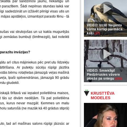
katīta par salīdzinoši jaunu, nekaitīgu un
em parazītiem. Šādi nepilnas stundas laikā var
gi sadedzināt un izžāvēt pilnīgi visas utis un
mājas apstākļos, izmantojot parasto fēnu - tā
VIDEO: Izcili! Neganta
vārna kārtīgi pārmāca
isušas vai strutojošas un uz kakla mugurējās
kaķi
(37)
i zemādas bumbuļi (limfmezgli), tad noteikti
parazītu invāzijas?
tu arī citus mājiniekus pēc pret utu līdzekļu
tīrīšana. Ar putekļu sūcēju rūpīgi jāiztīra
VIDEO: Smieklīgi!
kstās bērnu rotaļlietas jāmazgā veļas mašīnā
Piedzērusies vāvere
veļa, īpaši spilvendrānas, jāmazgā 90 grādu
plosās pa sniegu
(255)
stu gludekli.
kajā tīrītavā vai iepakot polietilēna maisos,
KRUSTTĒVA
MODELES
ot tās uz divām nedēļām. Tā pat polietilēna
metus, kurus nevar mazgāt. Ķemmes un matu
koholu saturošā (ne mazāk kā 40 grādus stiprā)
uto, tad arī mašīnas salons rūpīgi jāizsūc ar