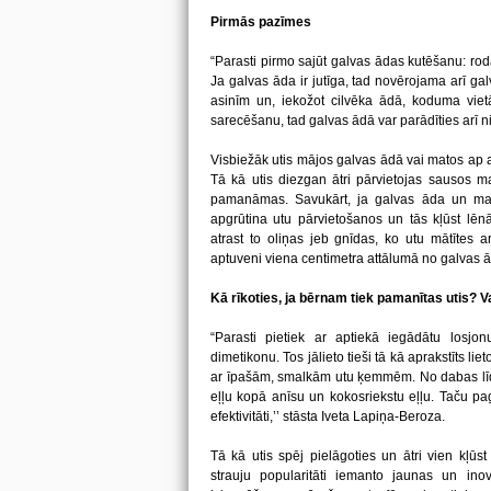
Pirmās pazīmes
“Parasti pirmo sajūt galvas ādas kutēšanu: rod
Ja galvas āda ir jutīga, tad novērojama arī gal
asinīm un, iekožot cilvēka ādā, koduma viet
sarecēšanu, tad galvas ādā var parādīties arī ni
Visbiežāk utis mājos galvas ādā vai matos ap 
Tā kā utis diezgan ātri pārvietojas sausos m
pamanāmas. Savukārt, ja galvas āda un mati 
apgrūtina utu pārvietošanos un tās kļūst lē
atrast to oliņas jeb gnīdas, ko utu mātītes a
aptuveni viena centimetra attālumā no galvas 
Kā rīkoties, ja bērnam tiek pamanītas utis? V
“Parasti pietiek ar aptiekā iegādātu losj
dimetikonu. Tos jālieto tieši tā kā aprakstīts li
ar īpašām, smalkām utu ķemmēm. No dabas līdz
eļļu kopā anīsu un kokosriekstu eļļu. Taču pa
efektivitāti,’’ stāsta Iveta Lapiņa-Beroza.
Tā kā utis spēj pielāgoties un ātri vien kļūst
strauju popularitāti iemanto jaunas un ino