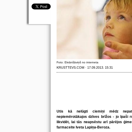
Foto: Ekrānšāviņš no interneta
KRUSTTEVS.COM · 17.09.2013. 15:31
Utis kā nelūgti ciemiņi mēdz nepatī
nepiemērotākajos dzīves brīžos - jo īpaši ru
likvidēt, lai tās neapsēstu arī pārējos ģim
farmaceite Iveta Lapiņa-Beroza.