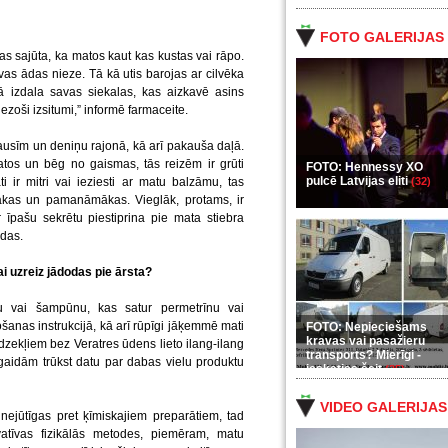
FOTO GALERIJAS
as sajūta, ka matos kaut kas kustas vai rāpo.
vas ādas nieze. Tā kā utis barojas ar cilvēka
ā izdala savas siekalas, kas aizkavē asins
ezoši izsitumi,” informē farmaceite.
ausīm un deniņu rajonā, kā arī pakauša daļā.
atos un bēg no gaismas, tās reizēm ir grūti
FOTO: Hennessy XO
pulcē Latvijas eliti
ir mitri vai ieziesti ar matu balzāmu, tas
(32)
nākas un pamanāmākas. Vieglāk, protams, ir
r īpašu sekrētu piestiprina pie mata stiebra
ādas.
ai uzreiz jādodas pie ārsta?
onu vai šampūnu, kas satur permetrīnu vai
etošanas instrukcijā, kā arī rūpīgi jāķemmē mati
FOTO: Nepieciešams
kravas vai pasažieru
ekļiem bez Veratres ūdens lieto ilang-ilang
transports? Mierīgi -
gaidām trūkst datu par dabas vielu produktu
ieskaties šeit
(35)
VIDEO GALERIJAS
 nejūtīgas pret ķīmiskajiem preparātiem, tad
vatīvas fizikālās metodes, piemēram, matu