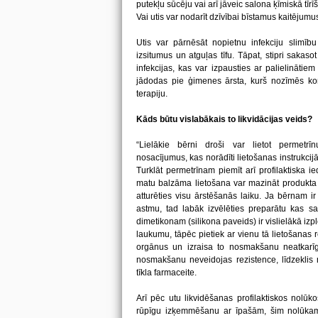
putekļu sūcēju vai arī jāveic salona ķīmiskā tīrī
Vai utis var nodarīt dzīvībai bīstamus kaitējumu
Utis var pārnēsāt nopietnu infekciju slimību i
izsitumus un atguļas tīfu. Tāpat, stipri sakaso
infekcijas, kas var izpausties ar palielinātie
jādodas pie ģimenes ārsta, kurš nozīmēs ko
terapiju.
Kāds būtu vislabākais to likvidācijas veids?
“Lielākie bērni droši var lietot permetrīn
nosacījumus, kas norādīti lietošanas instrukci
Turklāt permetrīnam piemīt arī profilaktiska 
matu balzāma lietošana var mazināt produkta ef
atturēties visu ārstēšanās laiku. Ja bērnam ir
astmu, tad labāk izvēlēties preparātu kas sa
dimetikonam (silikona paveids) ir vislielākā izp
laukumu, tāpēc pietiek ar vienu tā lietošanas 
orgānus un izraisa to nosmakšanu neatkarīgi 
nosmakšanu neveidojas rezistence, līdzeklis n
tīkla farmaceite.
Arī pēc utu likvidēšanas profilaktiskos nolūk
rūpīgu izķemmēšanu ar īpašām, šim nolūka