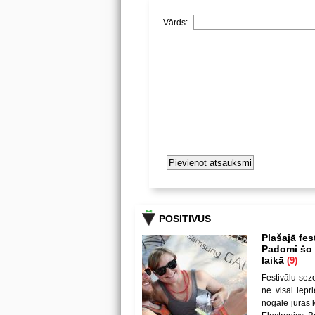
Vārds:
POSITIVUS
Plašajā fes
Padomi šo u
laikā
(9)
Festivālu sez
ne visai iepr
nogale jūras 