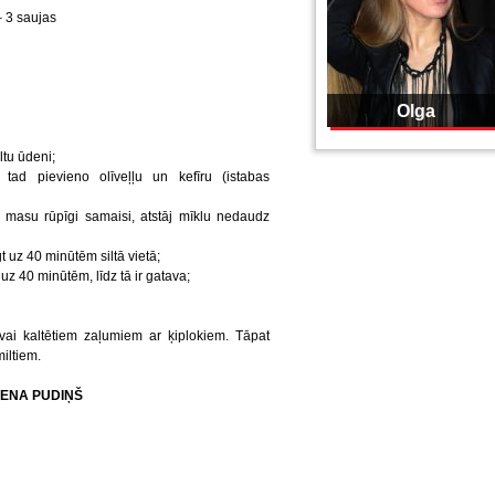
– 3 saujas
Olga
ltu ūdeni;
tad pievieno olīveļļu un kefīru (istabas
 masu rūpīgi samaisi, atstāj mīklu nedaudz
t uz 40 minūtēm siltā vietā;
uz 40 minūtēm, līdz tā ir gatava;
ai kaltētiem zaļumiem ar ķiplokiem. Tāpat
iltiem.
IENA PUDIŅŠ