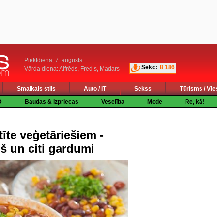
Piektdiena, 7. augusts
Seko:
8 186
Vārda diena: Alfrēds, Fredis, Madars
Smalkais stils
Auto / IT
Sekss
Tūrisms / Vie
D
Baudas & izpriecas
Veselība
Mode
Re, kā!
tīte veģetāriešiem -
š un citi gardumi