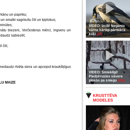
rkānu un papriku;
un smalki sagrieztu čili un ķiplokus;
minūtes;
VIDEO: Izcili! Neganta
vārna kārtīgi pārmāca
ātu biezeni, Vorčesteras mērci, ingveru un
kaķi
(37)
nedaudz sabiezēt;
 čili;
t nedaudz rīvēta siera un apcepot kraukšķīgus
VIDEO: Smieklīgi!
Piedzērusies vāvere
plosās pa sniegu
(255)
LU MAIZE
KRUSTTĒVA
MODELES