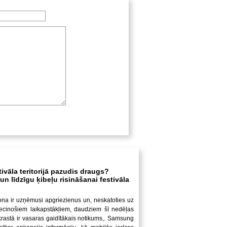
tivāla teritorijā pazudis draugs?
n līdzīgu ķibeļu risināšanai festivāla
ona ir uzņēmusi apgriezienus un, neskatoties uz
iecinošiem laikapstākļiem, daudziem šī nedēļas
krastā ir vasaras gaidītākais notikums,. Samsung