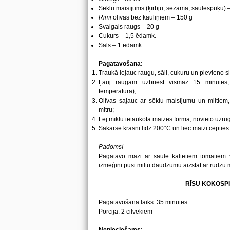
Sēklu maisījums (ķirbju, sezama, saulespuķu) 
Rimi
olīvas bez kauliņiem – 150 g
Svaigais raugs – 20 g
Cukurs – 1,5 ēdamk.
Sāls – 1 ēdamk.
Pagatavošana:
Traukā iejauc raugu, sāli, cukuru un pievieno si
Ļauj raugam uzbriest vismaz 15 minūtes, 
temperatūrā);
Olīvas sajauc ar sēklu maisījumu un miltiem,
mitru;
Lej mīklu ietaukotā maizes formā, novieto uzrūg
Sakarsē krāsni līdz 200°C un liec maizi cepties 
Padoms!
Pagatavo mazi ar saulē kaltētiem tomātiem v
izmēģini pusi miltu daudzumu aizstāt ar rudzu m
RĪSU KOKOSP
Pagatavošana laiks: 35 minūtes
Porcija: 2 cilvēkiem