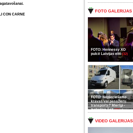
pagatavošanai.
FOTO GALERIJAS
LI CON CARNE
FOTO: Hennessy XO
g
pulcē Latvijas eliti
(32)
FOTO: Nepieciešams
kravas vai pasažieru
transports? Mierīgi -
ieskaties šeit
(35)
VIDEO GALERIJAS