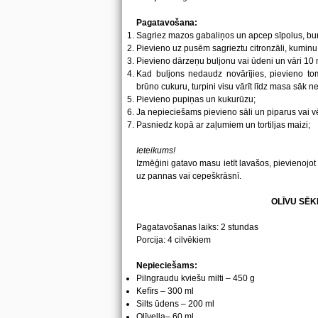
Pagatavošana:
Sagriez mazos gabaliņos un apcep sīpolus, bu
Pievieno uz pusēm sagrieztu citronzāli, kuminu 
Pievieno dārzeņu buljonu vai ūdeni un vāri 10 
Kad buljons nedaudz novārījies, pievieno tom
brūno cukuru, turpini visu vārīt līdz masa sāk 
Pievieno pupiņas un kukurūzu;
Ja nepieciešams pievieno sāli un piparus vai vēl
Pasniedz kopā ar zaļumiem un tortiljas maizi;
Ieteikums!
Izmēģini gatavo masu ietīt lavašos, pievienojo
uz pannas vai cepeškrāsnī.
OLĪVU SĒK
Pagatavošanas laiks: 2 stundas
Porcija: 4 cilvēkiem
Nepieciešams:
Pilngraudu kviešu milti – 450 g
Kefīrs
–
300 ml
Silts ūdens – 200 ml
Olīveļļa– 60 ml