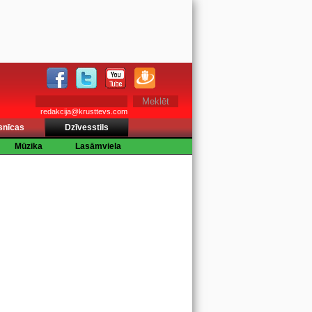
redakcija@krusttevs.com
snīcas
Dzīvesstils
Mūzika
Lasāmviela