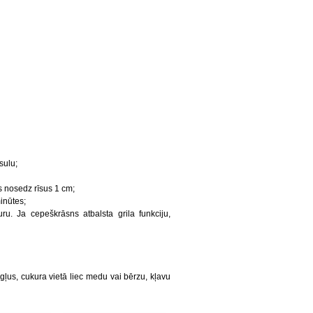
sulu;
as nosedz rīsus 1 cm;
inūtes;
. Ja cepeškrāsns atbalsta grila funkciju,
gļus, cukura vietā liec medu vai bērzu, kļavu