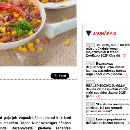
JAUNĀKAIS
20:00
Jaukumi, mīluļi un vis
mūsu pūkainie ķepaiņi
mājdzīvnieku izstādē
ZooExpo 2025 Ķīpsalā
(3)
10:00
Bezmaksas
degustācijas! Izbaudīsim
jaunas, aizraujošas garšas
Riga Food 2025 Ķīpsalā
(2)
14:02
REALSPIEDZIVOJUMS.LV
dāvina Ziemassvētku vecīša
vizīti sagaidot Jauno 2025.
gadu
(7)
04:18
Skaistuma noslēpumi
sievietei. Kā tos noturēt
jebkurā vecumā?
 gaļu jeb veģetāriešiem, nereti ir krietni
10:25
Latvijā populārākās
ām maltītēm. Tāpēc
Rimi
veselīgas ēšanas
tiešsaistes kazino spēles
(1
unds Baranovskis piedāvā receptes