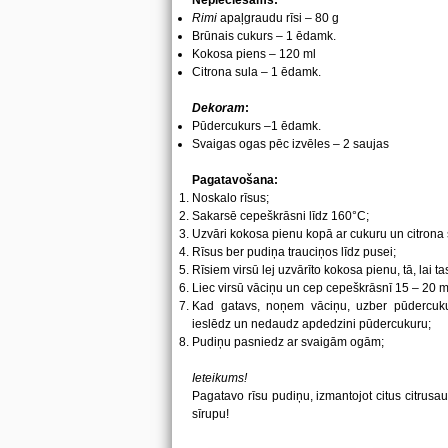
Nepieciešams:
Rimi
apaļgraudu rīsi – 80 g
Brūnais cukurs – 1 ēdamk.
Kokosa piens – 120 ml
Citrona sula – 1 ēdamk.
Dekoram
:
Pūdercukurs –1 ēdamk.
Svaigas ogas pēc izvēles – 2 saujas
Pagatavošana:
Noskalo rīsus;
Sakarsē cepeškrāsni līdz 160°C;
Uzvāri kokosa pienu kopā ar cukuru un citrona 
Rīsus ber pudiņa trauciņos līdz pusei;
Rīsiem virsū lej uzvārīto kokosa pienu, tā, lai t
Liec virsū vāciņu un cep cepeškrāsnī 15 – 20 m
Kad gatavs, noņem vāciņu, uzber pūdercukuru
ieslēdz un nedaudz apdedzini pūdercukuru;
Pudiņu pasniedz ar svaigām ogām;
Ieteikums!
Pagatavo rīsu pudiņu, izmantojot citus citrusau
sīrupu!