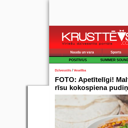
Nauda un vara
Sports
POSITIVUS
SUMMER SOUN
/
Dzīvesstils
Veselība
FOTO: Apetītelīgi! Mal
rīsu kokospiena pudiņ