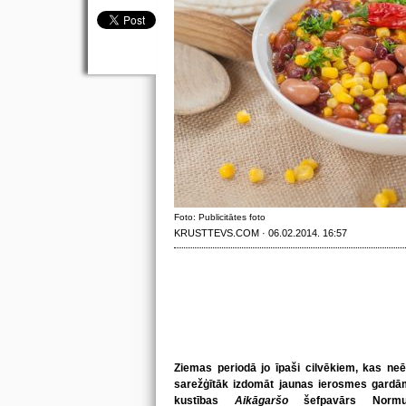
Foto: Publicitātes foto
KRUSTTEVS.COM · 06.02.2014. 16:57
Ziemas periodā jo īpaši cilvēkiem, kas neēd
sarežģītāk izdomāt jaunas ierosmes gard
kustības
Aikāgaršo
šefpavārs Norm