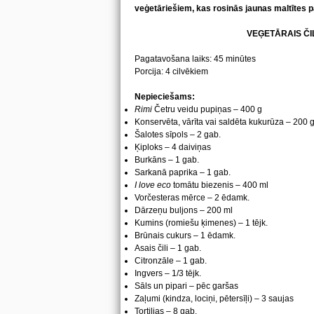
veģetāriešiem, kas rosinās jaunas maltītes 
VEĢETĀRAIS ČI
Pagatavošana laiks: 45 minūtes
Porcija: 4 cilvēkiem
Nepieciešams:
Rimi
Četru veidu pupiņas – 400 g
Konservēta, vārīta vai saldēta kukurūza – 200 
Šalotes sīpols – 2 gab.
Ķiploks – 4 daiviņas
Burkāns – 1 gab.
Sarkanā paprika – 1 gab.
I love eco
tomātu biezenis – 400 ml
Vorčesteras mērce – 2 ēdamk.
Dārzeņu buljons – 200 ml
Kumins (romiešu ķimenes) – 1 tējk.
Brūnais cukurs – 1 ēdamk.
Asais čili – 1 gab.
Citronzāle – 1 gab.
Ingvers – 1/3 tējk.
Sāls un pipari – pēc garšas
Zaļumi (kindza, lociņi, pētersīļi) – 3 saujas
Tortiljas – 8 gab.