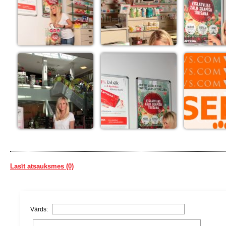
Lasīt atsauksmes (0)
Vārds: