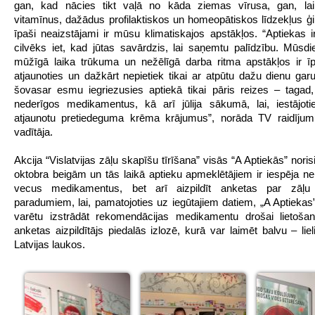
gan, kad nācies tikt vaļā no kāda ziemas vīrusa, gan, lai
vitamīnus, dažādus profilaktiskos un homeopātiskos līdzekļus ģ
īpaši neaizstājami ir mūsu klimatiskajos apstākļos. “Aptiekas ir
cilvēks iet, kad jūtas savārdzis, lai saņemtu palīdzību. Mūsdi
mūžīgā laika trūkuma un nežēlīgā darba ritma apstākļos ir īp
atjaunoties un dažkārt nepietiek tikai ar atpūtu dažu dienu gar
šovasar esmu iegriezusies aptiekā tikai pāris reizes – tagad,
nederīgos medikamentus, kā arī jūlija sākumā, lai, iestājoti
atjaunotu pretiedeguma krēma krājumus”, norāda TV raidīju
vadītāja.
Akcija “Vislatvijas zāļu skapīšu tīrīšana” visās “A Aptiekās” noris
oktobra beigām un tās laikā aptieku apmeklētājiem ir iespēja ne 
vecus medikamentus, bet arī aizpildīt anketas par zāļu 
paradumiem, lai, pamatojoties uz iegūtajiem datiem, „A Aptiekas” 
varētu izstrādāt rekomendācijas medikamentu drošai lietošan
anketas aizpildītājs piedalās izlozē, kurā var laimēt balvu – lie
Latvijas laukos.