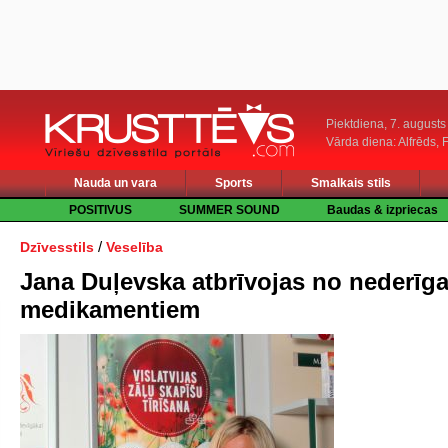
Piektdiena, 7. augusts
Vārda diena: Alfrēds, 
Nauda un vara
Sports
Smalkais stils
POSITIVUS
SUMMER SOUND
Baudas & izpriecas
/
Dzīvesstils
Veselība
Jana Duļevska atbrīvojas no nederīg
medikamentiem