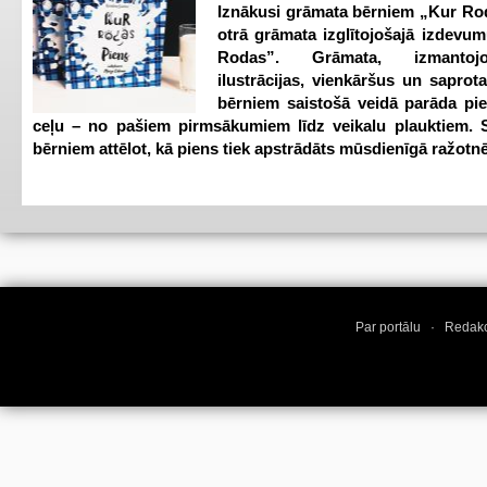
Iznākusi grāmata bērniem „Kur Ro
otrā grāmata izglītojošajā izdevum
Rodas”. Grāmata, izmantoj
ilustrācijas, vienkāršus un saprot
bērniem saistošā veidā parāda pi
ceļu – no pašiem pirmsākumiem līdz veikalu plauktiem. S
bērniem attēlot, kā piens tiek apstrādāts mūsdienīgā ražotnē
Par portālu
·
Redakc