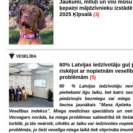
Jaukumi, mīluļi un visi mūsu
ķepaiņi mājdzīvnieku izstād
2025 Ķīpsalā
(3)
VESELĪBA
60% Latvijas iedzīvotāju guļ
riskējot ar nopietnām veselī
problēmām
(5)
60 % Latvijas iedzīvotāju nev
pietiekami ilgu laiku, bet katrs ses
piedzīvojis bezmiegu vai miega 
liecina jaunākais “Mana Aptiek
Veselības indekss”. Miega medicīnas speciālists un nei
Vecvagars norāda, ka miega problēmas sabiedrībā tik tiešām
turklāt, ja tās neārstē, cilvēks ar laiku var iedzīvoties nopie
problēmās, jo tieši veselīga miega laikā tiek stiprināta imunit