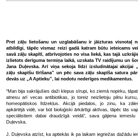
Pret zāļu lietošanu un uzglabāšanu ir jāizturas visnotaļ n
atbildīgi, tāpēc vismaz reizi gadā katram būtu ieteicams vei
savā zāļu skapītī, atbrīvojoties no visa liekā, kas tajā uzkrāji
izlietots derīguma termiņa laikā, uzskata TV raidījumu un šo
Jana Duļevska. Arī viņa sekoja līdzi izsludinātajai akcijai „
zāļu skapīšu tīrīšana” un pēc sava zāļu skapīša satura pār
devās uz „A Aptieku”, lai nodotu nederīgos medikamentus.
“Man bija sakrājušies daži klepus sīrupi, ko ziemā nopirku, tāpat
atnesu arī vecas antibiotikas, jo toreiz neizlietoju pilnu kurs
homeopātiskos līdzekļus. Akcijā piedalos, jo zinu, ka zāle
apkārtējā vidē, var būt bioloģiski ārkārtīgi aktīvas, tāpēc tās vaj
speciālistiem dabai draudzīgā veidā”, sava gājiena iemeslu 
Duļevska.
J. Duļevska atzīst, ka aptiekās ik pa laikam iegriežas dažādu ie