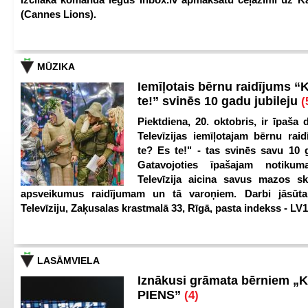
(Cannes Lions).
MŪZIKA
Iemīļotais bērnu raidījums “
te!” svinēs 10 gadu jubileju
(
Piektdiena, 20. oktobris, ir īpaša 
Televīzijas iemīļotajam bērnu ra
te? Es te!" - tas svinēs savu 10 g
Gatavojoties īpašajam notikum
Televīzija aicina savus mazos ska
apsveikumus raidījumam un tā varoņiem. Darbi jāsūta
Televīziju, Zaķusalas krastmalā 33, Rīgā, pasta indekss - LV
LASĀMVIELA
Iznākusi grāmata bērniem „
PIENS”
(4)