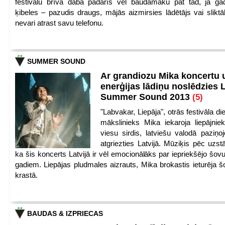
festivālu brīvā dabā padarīs vēl baudāmāku pat tad, ja ga
ķibeles – pazudis draugs, mājās aizmirsies lādētājs vai slikt
nevari atrast savu telefonu.
SUMMER SOUND
Ar grandiozu Mika koncertu 
enerģijas lādiņu noslēdzies
Summer Sound 2013
(5)
"Labvakar, Liepāja", otrās festivāla d
mākslinieks Mika iekaroja liepājnie
viesu sirdis, latviešu valodā paziņoj
atgriezties Latvijā. Mūziķis pēc uzst
ka šis koncerts Latvijā ir vēl emocionālāks par iepriekšējo šov
gadiem. Liepājas pludmales aizrauts, Mika brokastis ieturēja šo
krastā.
BAUDAS & IZPRIECAS