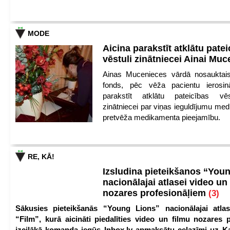
MODE
Aicina parakstīt atklātu pate
vēstuli zinātniecei Ainai Mu
Ainas Mucenieces vārdā nosauktais 
fonds, pēc vēža pacientu ierosin
parakstīt atklātu pateicības vēs
zinātniecei par viņas ieguldījumu med
pretvēža medikamenta pieejamību.
RE, KĀ!
Izsludina pieteikšanos “You
nacionālajai atlasei video un
nozares profesionāļiem
(3)
Sākusies pieteikšanās “Young Lions” nacionālajai atlas
“Film”, kurā aicināti piedalīties video un filmu nozares p
izcilākā komanda iegūs Inbox.lv apmaksātu ceļazīmi uz 