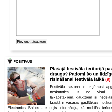
POSITIVUS
Plašajā festivāla teritorijā pa
draugs? Padomi šo un līdzīg
risināšanai festivāla laikā
(9)
Festivālu sezona ir uzņēmusi apg
neskatoties uz ne visai iep
laikapstākļiem, daudziem šī nedēļas
krastā ir vasaras gaidītākais notik
Electronics Baltics apkopojis informāciju, kā mobilās ierīc