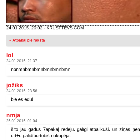
24.01.2015. 20:02 · KRUSTTEVS.COM
« Atpakaļ pie raksta
lol
24.01.2015. 21:37
nbnmnbmnbmnbmnbmnbmn
jožiks
24.01.2015. 23:56
bļe es ēdu!
nmja
25.01.2015. 01:04
šito jau gadus 7apakaļ redēju. galīgi atpalikuši. un ziņas ņe
crt+c palidību-tobiš nokopējat