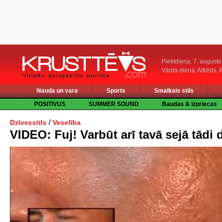
Piektdiena, 7. augusts
Vārda diena: Alfrēds, 
Nauda un vara
Sports
Smalkais stils
POSITIVUS
SUMMER SOUND
Baudas & izpriecas
/
Dzīvesstils
Veselība
VIDEO: Fuj! Varbūt arī tavā sejā tādi 