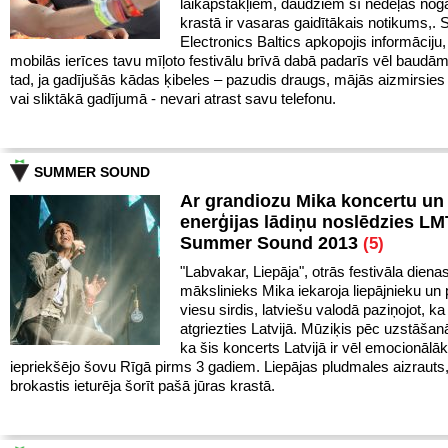
laikapstākļiem, daudziem šī nedēļas noga
krastā ir vasaras gaidītākais notikums,
Electronics Baltics apkopojis informāciju,
mobilās ierīces tavu mīļoto festivālu brīvā dabā padarīs vēl baudā
tad, ja gadījušās kādas ķibeles – pazudis draugs, mājās aizmirsies 
vai sliktākā gadījumā - nevari atrast savu telefonu.
SUMMER SOUND
Ar grandiozu Mika koncertu un 
enerģijas lādiņu noslēdzies LM
Summer Sound 2013
(5)
"Labvakar, Liepāja", otrās festivāla diena
mākslinieks Mika iekaroja liepājnieku un 
viesu sirdis, latviešu valodā paziņojot, ka 
atgriezties Latvijā. Mūziķis pēc uzstāšan
ka šis koncerts Latvijā ir vēl emocionālā
iepriekšējo šovu Rīgā pirms 3 gadiem. Liepājas pludmales aizrauts
brokastis ieturēja šorīt pašā jūras krastā.