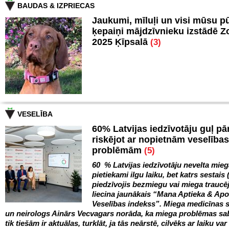
BAUDAS & IZPRIECAS
Jaukumi, mīluļi un visi mūsu p
ķepaiņi mājdzīvnieku izstādē 
2025 Ķīpsalā
(3)
VESELĪBA
60% Latvijas iedzīvotāju guļ pā
riskējot ar nopietnām veselības
problēmām
(5)
60 % Latvijas iedzīvotāju nevelta mie
pietiekami ilgu laiku, bet katrs sestais 
piedzīvojis bezmiegu vai miega trauc
liecina jaunākais “Mana Aptieka & Ap
Veselības indekss”. Miega medicīnas s
un neirologs Ainārs Vecvagars norāda, ka miega problēmas sa
tik tiešām ir aktuālas, turklāt, ja tās neārstē, cilvēks ar laiku var