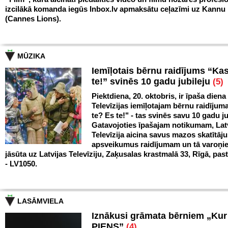
izcilākā komanda iegūs Inbox.lv apmaksātu ceļazīmi uz Kann
(Cannes Lions).
MŪZIKA
Iemīļotais bērnu raidījums “Ka
te!” svinēs 10 gadu jubileju
(5)
Piektdiena, 20. oktobris, ir īpaša diena
Televīzijas iemīļotajam bērnu raidīju
te? Es te!" - tas svinēs savu 10 gadu ju
Gatavojoties īpašajam notikumam, Lat
Televīzija aicina savus mazos skatītāju
apsveikumus raidījumam un tā varoņi
jāsūta uz Latvijas Televīziju, Zaķusalas krastmalā 33, Rīgā, pas
- LV1050.
LASĀMVIELA
Iznākusi grāmata bērniem „Ku
PIENS”
(4)