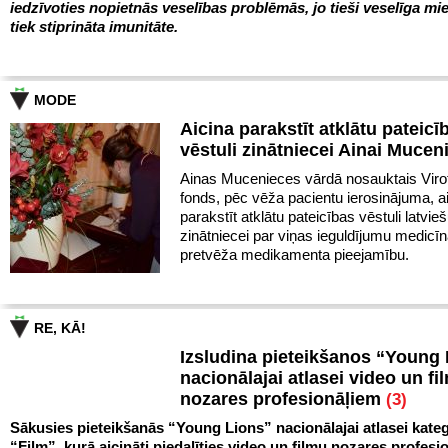
iedzīvoties nopietnās veselības problēmās, jo tieši veselīga mie
tiek stiprināta imunitāte.
MODE
Aicina parakstīt atklātu pateicī
vēstuli zinātniecei Ainai Mucen
Ainas Mucenieces vārdā nosauktais Virot
fonds, pēc vēža pacientu ierosinājuma, a
parakstīt atklātu pateicības vēstuli latvie
zinātniecei par viņas ieguldījumu medicīn
pretvēža medikamenta pieejamību.
RE, KĀ!
Izsludina pieteikšanos “Young
nacionālajai atlasei video un fi
nozares profesionāļiem
(3)
Sākusies pieteikšanās “Young Lions” nacionālajai atlasei kateg
“Film”, kurā aicināti piedalīties video un filmu nozares profesio