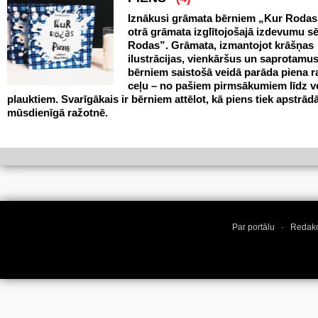
Iznākusi grāmata bērniem „Kur Rodas
otrā grāmata izglītojošajā izdevumu sē
Rodas”. Grāmata, izmantojot krāšņas
ilustrācijas, vienkāršus un saprotamus
bērniem saistošā veidā parāda piena 
ceļu – no pašiem pirmsākumiem līdz v
plauktiem. Svarīgākais ir bērniem attēlot, kā piens tiek apstrād
mūsdienīgā ražotnē.
Par portālu
·
Redakc