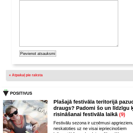
« Atpakaļ pie raksta
POSITIVUS
Plašajā festivāla teritorijā pazu
draugs? Padomi šo un līdzīgu 
risināšanai festivāla laikā
(9)
Festivālu sezona ir uzņēmusi apgriezien
neskatoties uz ne visai iepriecinošiem