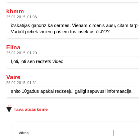
khmm
25.01.2015. 01:06
izskatījās gandrīz kā cērmes. Vienam circenis ausī, citam tārpi 
Varbūt pietiek viņiem pašiem tos insektus ēst???
Elīna
25.01.2015. 01:29
Ļoti, ļoti sen redzēts video
Vaire
25.01.2015. 01:31
shito 10gadus apakal redzeeju. galiigi sapuvusi informaacija
Tava atsauksme
Vārds: