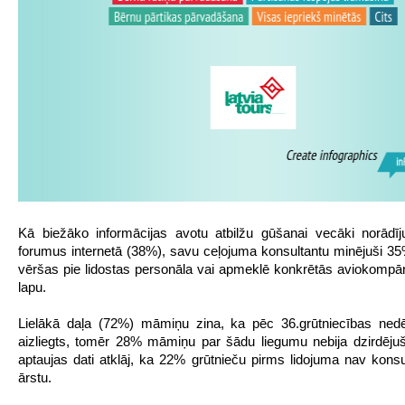
Kā biežāko informācijas avotu atbilžu gūšanai vecāki norādī
forumus internetā (38%), savu ceļojuma konsultantu minējuši 3
vēršas pie lidostas personāla vai apmeklē konkrētās aviokompā
lapu.
Lielākā daļa (72%) māmiņu zina, ka pēc 36.grūtniecības nedēļ
aizliegts, tomēr 28% māmiņu par šādu liegumu nebija dzirdējuš
aptaujas dati atklāj, ka 22% grūtnieču pirms lidojuma nav konsu
ārstu.