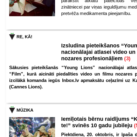
parakstīt atklātu pateicības vēs
zinātniecei par viņas ieguldījumu med
pretvēža medikamenta pieejamību.
RE, KĀ!
Izsludina pieteikšanos “You
nacionālajai atlasei video un
nozares profesionāļiem
(3)
Sākusies pieteikšanās “Young Lions” nacionālajai atlas
“Film”, kurā aicināti piedalīties video un filmu nozares p
izcilākā komanda iegūs Inbox.lv apmaksātu ceļazīmi uz 
(Cannes Lions).
MŪZIKA
Iemīļotais bērnu raidījums “
te!” svinēs 10 gadu jubileju
(
Piektdiena, 20. oktobris, ir īpaša 