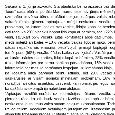
Sakarā ar 1. jūnijā aizvadīto Starptautisko bērnu aizsardzības di
Tours” sadarbībā ar portālu Mammamuntetiem.lv jūnija mēnesī p
uzmanību pievērsa bērnu drošībai ceļojumos ārpus valsts rob
sakarā rīkojot ģimeņu aptauju ar mērķi noskaidrot vecāku p
problēmas, ar kurām nācies saskarties, lidojot kopā ar bērnie
dati rāda, ka 23% vecāku labprāt lido kopā ar bērniem, taču 22% i
vieni, savukārt 55% vecāku jūtas komfortabli abos gadījumos. 
mēdz noteikt arī bailes – 19% vecāku baidās lidot ar mazu bēr
šādas nepatīkamas emocijas piedzīvojuši pirmajā kopīgajā lido
tomēr puse (50%) vecāku šādas bailes nav izjutuši. Vaicāti par
ar kurām nācies saskarties, lidojot kopā ar bērniem, 28% vecāku
trūkst informācijas par bērnu pārtikas pārvadāšanu, 15% vecāku
informācija par mazuļa pārtīšanas iespējām uz lidmašīnas klāja,
kā lidojuma laikā pārvadāt bērnu ratiņus, bet 28% vecāki 
saskārušies ar visām iepriekš minētajām problēmām. 16% r
norādījuši arī citus aspektus, uzsverot, ka informācijas ieguvi ap
ka dažādu aviokompāniju noteiktumi atšķiras.
“Aptaujas rezultāti norāda uz informācijas trūkumu vecāku 
pieredze rāda, ka ļoti daudz vecāku izvēlas ceļot kopā ar bērni
neskaidros jautājumus vaicā savam ceļojumu konsultantam. Tādēļ
uz iegūtajiem, vecākiem aktuālajiem jautājumiem, izstrādāsim p
atvieglotu lidošanas procesu,” stāsta “Latvia Tours” direktore Ieva