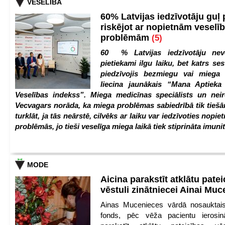
VESELĪBA
60% Latvijas iedzīvotāju guļ
riskējot ar nopietnām veselī
problēmām
(5)
60 % Latvijas iedzīvotāju nev
pietiekami ilgu laiku, bet katrs ses
piedzīvojis bezmiegu vai miega 
liecina jaunākais “Mana Aptiek
Veselības indekss”. Miega medicīnas speciālists un nei
Vecvagars norāda, ka miega problēmas sabiedrībā tik tiešām
turklāt, ja tās neārstē, cilvēks ar laiku var iedzīvoties nopie
problēmās, jo tieši veselīga miega laikā tiek stiprināta imunit
MODE
Aicina parakstīt atklātu pate
vēstuli zinātniecei Ainai Mu
Ainas Mucenieces vārdā nosauktais 
fonds, pēc vēža pacientu ierosin