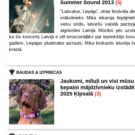
Summer Sound 2013
(5)
"Labvakar, Liepāja", otrās festivāla d
mākslinieks Mika iekaroja liepājnie
viesu sirdis, latviešu valodā paziņoj
atgriezties Latvijā. Mūziķis pēc uzst
ka šis koncerts Latvijā ir vēl emocionālāks par iepriekšējo šov
gadiem. Liepājas pludmales aizrauts, Mika brokastis ieturēja šo
krastā.
BAUDAS & IZPRIECAS
Jaukumi, mīluļi un visi mūsu
ķepaiņi mājdzīvnieku izstād
2025 Ķīpsalā
(3)