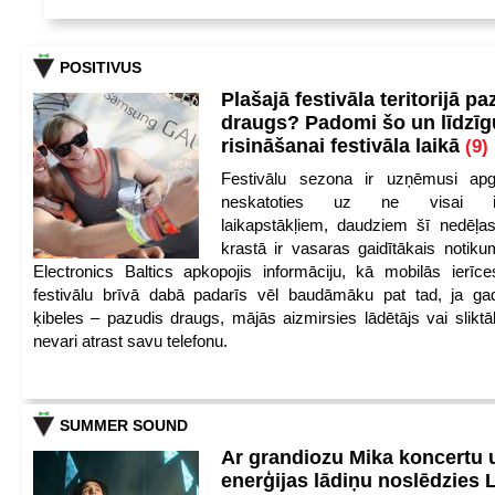
POSITIVUS
Plašajā festivāla teritorijā pa
draugs? Padomi šo un līdzīg
risināšanai festivāla laikā
(9)
Festivālu sezona ir uzņēmusi apg
neskatoties uz ne visai iep
laikapstākļiem, daudziem šī nedēļas
krastā ir vasaras gaidītākais notik
Electronics Baltics apkopojis informāciju, kā mobilās ierīc
festivālu brīvā dabā padarīs vēl baudāmāku pat tad, ja ga
ķibeles – pazudis draugs, mājās aizmirsies lādētājs vai slikt
nevari atrast savu telefonu.
SUMMER SOUND
Ar grandiozu Mika koncertu 
enerģijas lādiņu noslēdzies