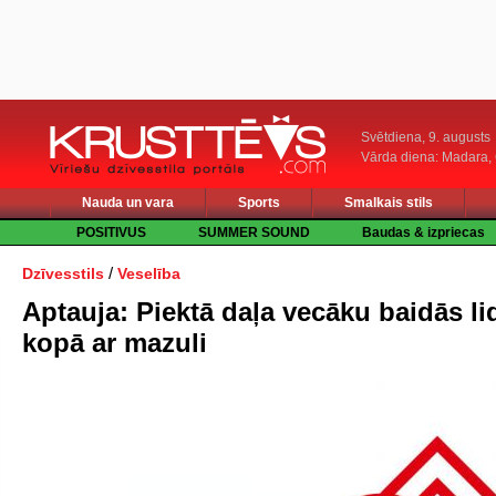
Svētdiena, 9. augusts
Vārda diena: Madara
Nauda un vara
Sports
Smalkais stils
POSITIVUS
SUMMER SOUND
Baudas & izpriecas
/
Dzīvesstils
Veselība
Aptauja: Piektā daļa vecāku baidās li
kopā ar mazuli