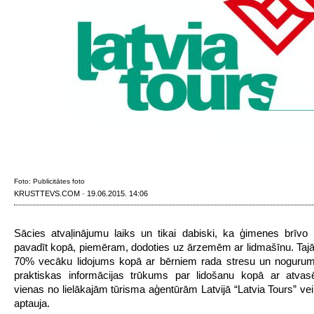
Foto: Publicitātes foto
KRUSTTEVS.COM · 19.06.2015. 14:06
Sācies atvaļinājumu laiks un tikai dabiski, ka ģimenes brīvo 
pavadīt kopā, piemēram, dodoties uz ārzemēm ar lidmašīnu. Tajā
70% vecāku lidojums kopā ar bērniem rada stresu un nogurum
praktiskas informācijas trūkums par lidošanu kopā ar atvasē
vienas no lielākajām tūrisma aģentūrām Latvijā “Latvia Tours” ve
aptauja.