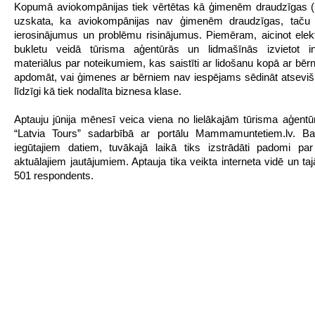
Kopumā aviokompānijas tiek vērtētas kā ģimenēm draudzīgas 
uzskata, ka aviokompānijas nav ģimenēm draudzīgas, taču 
ierosinājumus un problēmu risinājumus. Piemēram, aicinot elekt
bukletu veidā tūrisma aģentūrās un lidmašīnās izvietot in
materiālus par noteikumiem, kas saistīti ar lidošanu kopā ar bērn
apdomāt, vai ģimenes ar bērniem nav iespējams sēdināt atseviš
līdzīgi kā tiek nodalīta biznesa klase.
Aptauju jūnija mēnesī veica viena no lielākajām tūrisma aģentū
“Latvia Tours” sadarbībā ar portālu Mammamuntetiem.lv. Bal
iegūtajiem datiem, tuvākajā laikā tiks izstrādāti padomi pa
aktuālajiem jautājumiem. Aptauja tika veikta interneta vidē un taj
501 respondents.