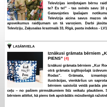
Televīzijas iemīļotajam bērnu ra
te? Es te!" - tas svinēs savu 10 g
Gatavojoties īpašajam notikum
Televīzija aicina savus mazos ska
apsveikumus raidījumam un tā varoņiem. Darbi jāsūta
Televīziju, Zaķusalas krastmalā 33, Rīgā, pasta indekss - LV
LASĀMVIELA
Iznākusi grāmata bērniem „
PIENS”
(4)
Iznākusi grāmata bērniem „Kur Ro
otrā grāmata izglītojošajā izdevum
Rodas”. Grāmata, izmantoj
ilustrācijas, vienkāršus un saprot
bērniem saistošā veidā parāda pi
ceļu – no pašiem pirmsākumiem līdz veikalu plauktiem. S
bērniem attēlot, kā piens tiek apstrādāts mūsdienīgā ražotnē