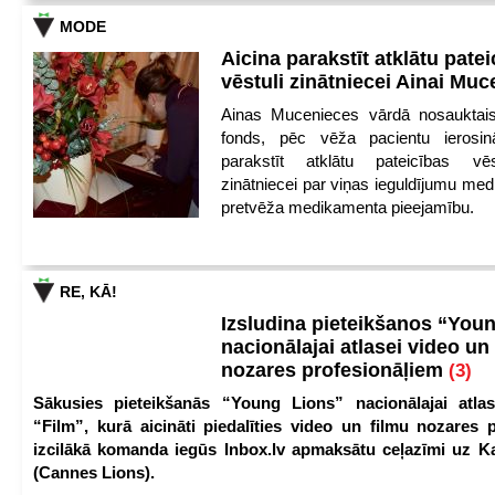
MODE
Aicina parakstīt atklātu pate
vēstuli zinātniecei Ainai Mu
Ainas Mucenieces vārdā nosauktais 
fonds, pēc vēža pacientu ierosin
parakstīt atklātu pateicības vēs
zinātniecei par viņas ieguldījumu med
pretvēža medikamenta pieejamību.
RE, KĀ!
Izsludina pieteikšanos “You
nacionālajai atlasei video un
nozares profesionāļiem
(3)
Sākusies pieteikšanās “Young Lions” nacionālajai atlas
“Film”, kurā aicināti piedalīties video un filmu nozares p
izcilākā komanda iegūs Inbox.lv apmaksātu ceļazīmi uz 
(Cannes Lions).