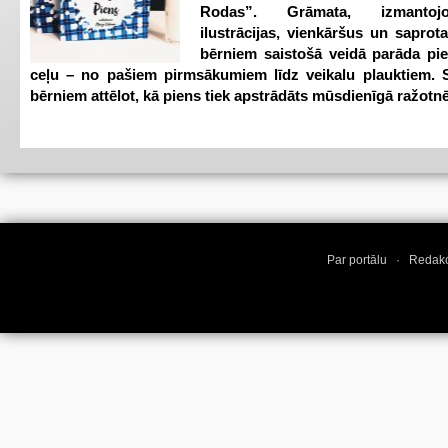
Rodas”. Grāmata, izmantoj
ilustrācijas, vienkāršus un saprot
bērniem saistošā veidā parāda pi
ceļu – no pašiem pirmsākumiem līdz veikalu plauktiem. S
bērniem attēlot, kā piens tiek apstrādāts mūsdienīgā ražotnē
Par portālu
·
Redakc