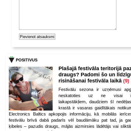
POSITIVUS
Plašajā festivāla teritorijā pa
draugs? Padomi šo un līdzīg
risināšanai festivāla laikā
(9)
Festivālu sezona ir uzņēmusi apg
neskatoties uz ne visai iep
laikapstākļiem, daudziem šī nedēļas
krastā ir vasaras gaidītākais notik
Electronics Baltics apkopojis informāciju, kā mobilās ierīc
festivālu brīvā dabā padarīs vēl baudāmāku pat tad, ja ga
ķibeles – pazudis draugs, mājās aizmirsies lādētājs vai slikt