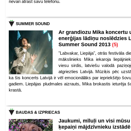
nevari atrast savu telefonu.
SUMMER SOUND
Ar grandiozu Mika koncertu 
enerģijas lādiņu noslēdzies
Summer Sound 2013
(5)
"Labvakar, Liepāja", otrās festivāla d
mākslinieks Mika iekaroja liepājnie
viesu sirdis, latviešu valodā paziņoj
atgriezties Latvijā. Mūziķis pēc uzst
ka šis koncerts Latvijā ir vēl emocionālāks par iepriekšējo šov
gadiem. Liepājas pludmales aizrauts, Mika brokastis ieturēja šo
krastā.
BAUDAS & IZPRIECAS
Jaukumi, mīluļi un visi mūsu
ķepaiņi mājdzīvnieku izstād