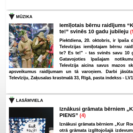
MŪZIKA
Iemīļotais bērnu raidījums “
te!” svinēs 10 gadu jubileju
(
Piektdiena, 20. oktobris, ir īpaša 
Televīzijas iemīļotajam bērnu ra
te? Es te!" - tas svinēs savu 10 g
Gatavojoties īpašajam notikum
Televīzija aicina savus mazos ska
apsveikumus raidījumam un tā varoņiem. Darbi jāsūta
Televīziju, Zaķusalas krastmalā 33, Rīgā, pasta indekss - LV
LASĀMVIELA
Iznākusi grāmata bērniem „
PIENS”
(4)
Iznākusi grāmata bērniem „Kur Ro
otrā grāmata izglītojošajā izdevum