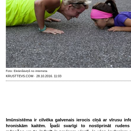
Foto: Ekrānšāviņš no interneta
KRUSTTEVS.COM · 28.10.2016. 11:03
Imūnsistēma ir cilvēka galvenais ierocis cīņā ar vīrusu inf
hroniskām kaitēm. Īpaši svarīgi to nostiprināt rudens