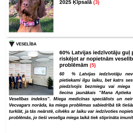
2025 Ķīpsalā
(3)
VESELĪBA
60% Latvijas iedzīvotāju guļ
riskējot ar nopietnām veselī
problēmām
(5)
60 % Latvijas iedzīvotāju nev
pietiekami ilgu laiku, bet katrs ses
piedzīvojis bezmiegu vai miega 
liecina jaunākais “Mana Aptiek
Veselības indekss”. Miega medicīnas speciālists un nei
Vecvagars norāda, ka miega problēmas sabiedrībā tik tiešām
turklāt, ja tās neārstē, cilvēks ar laiku var iedzīvoties nopie
problēmās, jo tieši veselīga miega laikā tiek stiprināta imunit