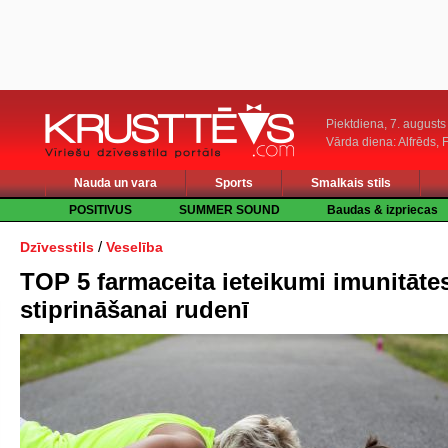
Piektdiena, 7. augusts
Vārda diena: Alfrēds, 
Nauda un vara
Sports
Smalkais stils
POSITIVUS
SUMMER SOUND
Baudas & izpriecas
/
Dzīvesstils
Veselība
TOP 5 farmaceita ieteikumi imunitāte
stiprināšanai rudenī