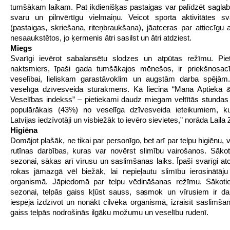
tumšākam laikam. Pat ikdienišķas pastaigas var palīdzēt saglab
svaru un pilnvērtīgu vielmaiņu. Veicot sporta aktivitātes s
(pastaigas, skriešana, riteņbraukšana), jāatceras par attiecīgu a
nesaaukstētos, jo ķermenis ātri sasilst un ātri atdziest.
Miegs
Svarīgi ievērot sabalansētu slodzes un atpūtas režīmu. Piet
naktsmiers, īpaši gada tumšākajos mēnešos, ir priekšnosacī
veselībai, lieliskam garastāvoklim un augstām darba spējām.
veselīga dzīvesveida stūrakmens. Kā liecina “Mana Aptieka 
Veselības indekss” – pietiekami daudz miegam veltītās stundas i
populārākais (43%) no veselīga dzīvesveida ieteikumiem, ku
Latvijas iedzīvotāji un visbiežāk to ievēro sievietes,” norāda Laila Z
Higiēna
Domājot plašāk, ne tikai par personīgo, bet arī par telpu higiēnu, v
rutīnas darbības, kuras var novērst slimību vairošanos. Sāko
sezonai, sākas arī vīrusu un saslimšanas laiks. Īpaši svarīgi atc
rokas jāmazgā vēl biežāk, lai nepieļautu slimību ierosinātāj
organismā. Jāpiedomā par telpu vēdināšanas režīmu. Sākoti
sezonai, telpās gaiss kļūst sauss, sasmok un vīrusiem ir da
iespēja izdzīvot un nonākt cilvēka organismā, izraisīt saslimša
gaiss telpās nodrošinās ilgāku možumu un veselību rudenī.