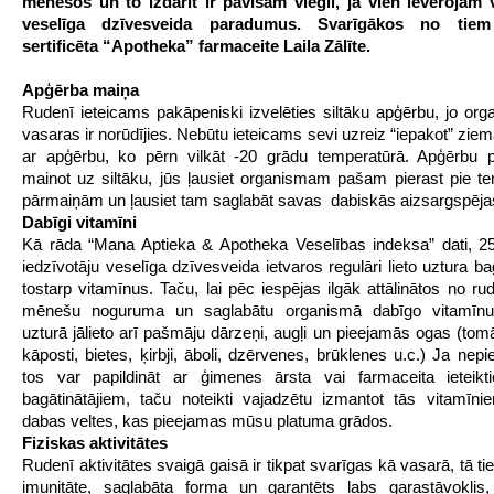
mēnešos un to izdarīt ir pavisam viegli, ja vien ievērojam 
veselīga dzīvesveida paradumus. Svarīgākos no tiem
sertificēta “Apotheka” farmaceite Laila Zālīte.
Apģērba maiņa
Rudenī ieteicams pakāpeniski izvelēties siltāku apģērbu, jo or
vasaras ir norūdījies. Nebūtu ieteicams sevi uzreiz “iepakot” zi
ar apģērbu, ko pērn vilkāt -20 grādu temperatūrā. Apģērbu p
mainot uz siltāku, jūs ļausiet organismam pašam pierast pie t
pārmaiņām un ļausiet tam saglabāt savas dabiskās aizsargspēja
Dabīgi vitamīni
Kā rāda “Mana Aptieka & Apotheka Veselības indeksa” dati, 2
iedzīvotāju veselīga dzīvesveida ietvaros regulāri lieto uztura ba
tostarp vitamīnus. Taču, lai pēc iespējas ilgāk attālinātos no r
mēnešu noguruma un saglabātu organismā dabīgo vitamīnu
uzturā jālieto arī pašmāju dārzeņi, augļi un pieejamās ogas (tomā
kāposti, bietes, ķirbji, āboli, dzērvenes, brūklenes u.c.) Ja nep
tos var papildināt ar ģimenes ārsta vai farmaceita ieteikt
bagātinātājiem, taču noteikti vajadzētu izmantot tās vitamīn
dabas veltes, kas pieejamas mūsu platuma grādos.
Fiziskas aktivitātes
Rudenī aktivitātes svaigā gaisā ir tikpat svarīgas kā vasarā, tā tie
imunitāte, saglabāta forma un garantēts labs garastāvoklis, 