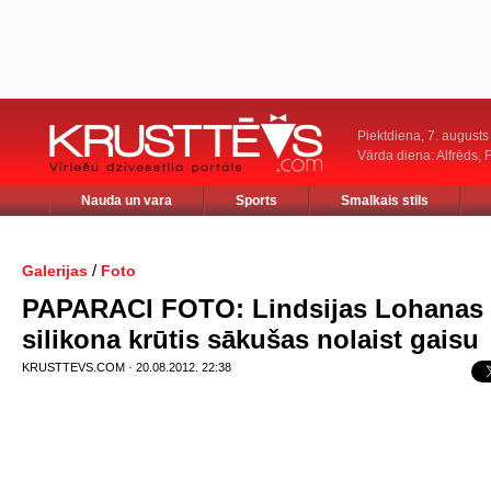
Piektdiena, 7. augusts
Vārda diena: Alfrēds, 
Nauda un vara
Sports
Smalkais stils
/
Galerijas
Foto
PAPARACI FOTO: Lindsijas Lohanas
silikona krūtis sākušas nolaist gaisu
KRUSTTEVS.COM · 20.08.2012. 22:38