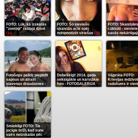
FOTO: Lūk, kā izskatās
FOTO: Šo sieviešu
FOTO: Skaistule
"zombiji" reālajā dzīvē
skaistās acis spēj
cūkkūtī - sieviet
nohipnotizēt vīriešus
savās nekārtīgaj
(11)
(11)
istabās
(12)
Fotošops palīdz piepildīt
Debešķīgi! 2014. gada
Vājprāta FOTO:
sapņus un atrast
seksīgākie un karstākie
Krievijas iedzīvo
slavenas draudzenes -
foto - FOTOGALERIJA
radošums ir vien
FOTO
neaprakstāms
(13)
(9)
(7
Smieklīgi FOTO: Tie
jocīgie brīži, kad suns
vairs neizskatās pēc