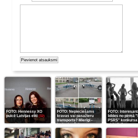
FOTO: Hennessy XO
FOTO: Nepieciešams
FOTO: Interesan
pulcē Latvijas eliti
kravas vai pasažieru
bildes no pirmā 
(32)
transports? Mierīgi -
PSRS" konkursa
ieskaties šeit
aizkulisēm
(35)
(12)