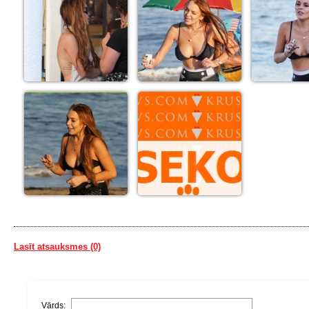
Lasīt atsauksmes (0)
Vārds: