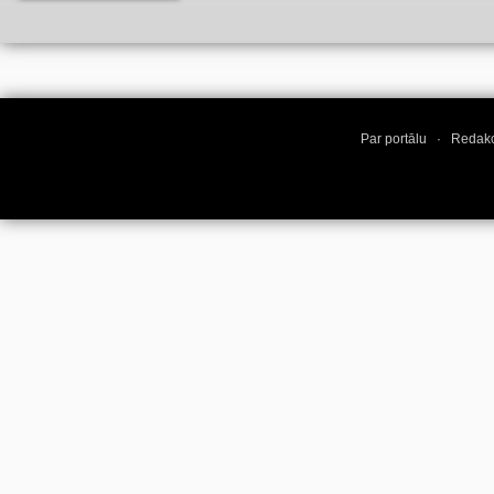
suņa
(11)
Par portālu
·
Redakc