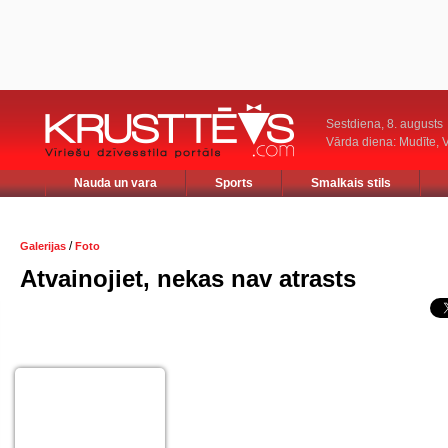
Sestdiena, 8. augusts
Vārda diena: Mudīte, V
Nauda un vara
Sports
Smalkais stils
/
Galerijas
Foto
Atvainojiet, nekas nav atrasts