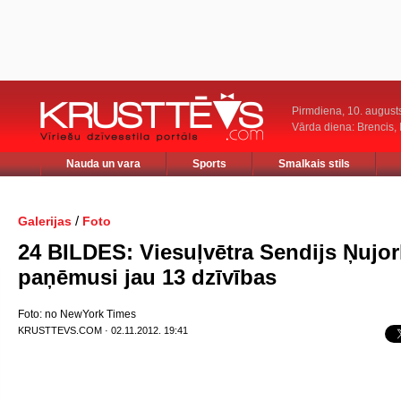
Pirmdiena, 10. august
Vārda diena: Brencis, 
Nauda un vara
Sports
Smalkais stils
/
Galerijas
Foto
24 BILDES: Viesuļvētra Sendijs Ņujo
paņēmusi jau 13 dzīvības
Foto: no NewYork Times
KRUSTTEVS.COM · 02.11.2012. 19:41