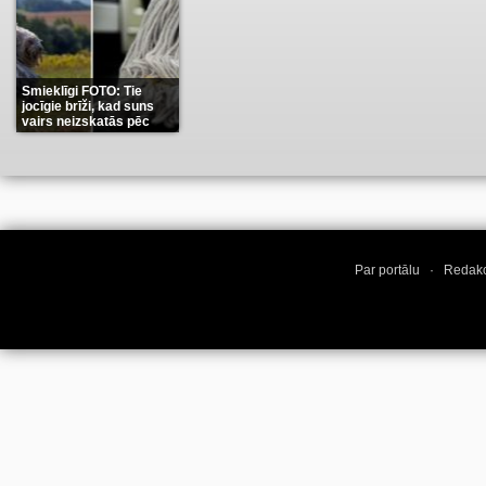
Smieklīgi FOTO: Tie
jocīgie brīži, kad suns
vairs neizskatās pēc
suņa
(11)
Par portālu
·
Redakc