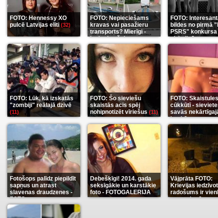
FOTO: Hennessy XO
FOTO: Nepieciešams
FOTO: Interesan
pulcē Latvijas eliti
kravas vai pasažieru
bildes no pirmā 
(32)
transports? Mierīgi -
PSRS" konkursa
ieskaties šeit
aizkulisēm
(35)
(12)
FOTO: Lūk, kā izskatās
FOTO: Šo sieviešu
FOTO: Skaistule
"zombiji" reālajā dzīvē
skaistās acis spēj
cūkkūtī - sieviet
nohipnotizēt vīriešus
savās nekārtīgaj
(11)
(11)
istabās
(12)
Fotošops palīdz piepildīt
Debešķīgi! 2014. gada
Vājprāta FOTO:
sapņus un atrast
seksīgākie un karstākie
Krievijas iedzīvo
slavenas draudzenes -
foto - FOTOGALERIJA
radošums ir vien
FOTO
neaprakstāms
(13)
(9)
(7