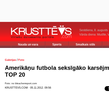
Sestdiena, 8. augusts
Vārda diena: Mudīte, V
Nauda un vara
Sports
Smalkais stils
/
Galerijas
Foto
Amerikāņu futbola seksīgāko karsējm
TOP 20
Foto: no bleacherreport.com
KRUSTTEVS.COM · 05.11.2012. 09:56