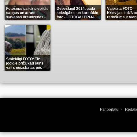
Fotošops palīdz piepildīt
Debešķīgi! 2014. gada
Vājprāta FOTO:
sapņus un atrast
seksīgākie un karstākie
Krievijas iedzīvo
slavenas draudzenes -
foto - FOTOGALERIJA
radošums ir vien
FOTO
neaprakstāms
(13)
(9)
(7
Smieklīgi FOTO: Tie
jocīgie brīži, kad suns
vairs neizskatās pēc
suņa
(11)
Par portālu
·
Redakc