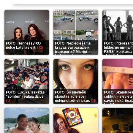
FOTO: Hennessy XO
FOTO: Nepieciešams
FOTO: Interesan
pulcē Latvijas eliti
kravas vai pasažieru
bildes no pirmā 
(32)
transports? Mierīgi -
PSRS" konkursa
ieskaties šeit
aizkulisēm
(35)
(12)
FOTO: Lūk, kā izskatās
FOTO: Šo sieviešu
FOTO: Skaistule
"zombiji" reālajā dzīvē
skaistās acis spēj
cūkkūtī - sieviet
nohipnotizēt vīriešus
savās nekārtīgaj
(11)
(11)
istabās
(12)