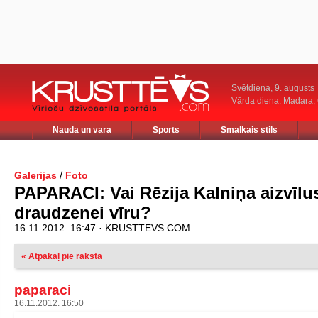
Svētdiena, 9. augusts
Vārda diena: Madara
Nauda un vara
Sports
Smalkais stils
/
Galerijas
Foto
PAPARACI: Vai Rēzija Kalniņa aizvīlu
draudzenei vīru?
16.11.2012. 16:47 · KRUSTTEVS.COM
« Atpakaļ pie raksta
paparaci
16.11.2012. 16:50