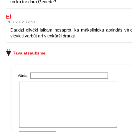
un ko tur dara Ģederte?
El
19.11.2012. 12:59
Daudzi cilvēki laikam nesaprot, ka mākslinieku aprindās vīrie
sievieti varbūt arī vienkārši draugi.
Tava atsauksme
Vārds: