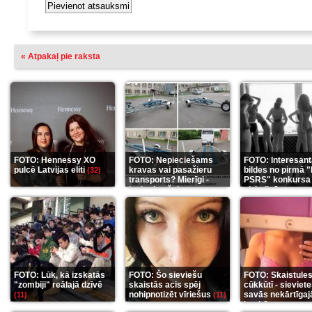
« Atpakaļ pie raksta
FOTO: Hennessy XO
FOTO: Nepieciešams
FOTO: Interesan
pulcē Latvijas eliti
kravas vai pasažieru
bildes no pirmā 
(32)
transports? Mierīgi -
PSRS" konkursa
ieskaties šeit
aizkulisēm
(35)
(12)
FOTO: Lūk, kā izskatās
FOTO: Šo sieviešu
FOTO: Skaistule
"zombiji" reālajā dzīvē
skaistās acis spēj
cūkkūtī - sieviet
nohipnotizēt vīriešus
savās nekārtīgaj
(11)
(11)
istabās
(12)