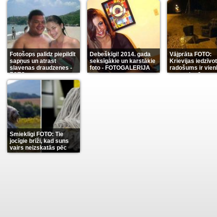
Fotošops palīdz piepildīt
Debešķīgi! 2014. gada
Vājprāta FOTO:
sapņus un atrast
seksīgākie un karstākie
Krievijas iedzīvo
slavenas draudzenes -
foto - FOTOGALERIJA
radošums ir vien
FOTO
neaprakstāms
(13)
(9)
(7
Smieklīgi FOTO: Tie
jocīgie brīži, kad suns
vairs neizskatās pēc
suņa
(11)