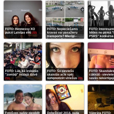
FOTO: Hennessy XO
FOTO: Nepieciešams
FOTO: Interesan
pulcē Latvijas eliti
kravas vai pasažieru
bildes no pirmā 
(32)
transports? Mierīgi -
PSRS" konkursa
ieskaties šeit
aizkulisēm
(35)
(12)
FOTO: Lūk, kā izskatās
FOTO: Šo sieviešu
FOTO: Skaistule
"zombiji" reālajā dzīvē
skaistās acis spēj
cūkkūtī - sieviet
nohipnotizēt vīriešus
savās nekārtīgaj
(11)
(11)
istabās
(12)
Fotošops palīdz piepildīt
Debešķīgi! 2014. gada
Vājprāta FOTO: