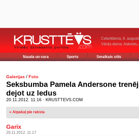
Ceturtdiena, 6. august
Vārda diena: Askolds,
Nauda un vara
Sports
Smalkais stils
/
Galerijas
Foto
Seksbumba Pamela Andersone trenēj
dejot uz ledus
20.11.2012. 11:16 · KRUSTTEVS.COM
« Atpakaļ pie raksta
Garix
20.11.2012. 11:17