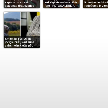
sapņus un atrast
seksīgākie un karstākie
Krievijas iedzīvo
slavenas draudzenes -
foto - FOTOGALERIJA
radošums ir vien
FOTO
neaprakstāms
(13)
(9)
(7
Smieklīgi FOTO: Tie
jocīgie brīži, kad suns
vairs neizskatās pēc
suņa
(11)