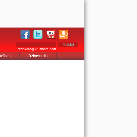
redakcija@krusttevs.com
snīcas
Dzīvesstils