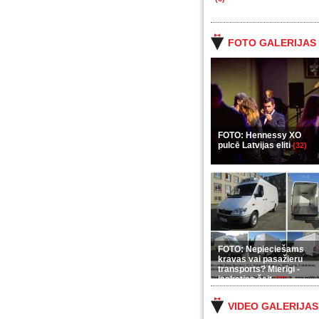
FOTO GALERIJAS
FOTO: Hennessy XO
pulcē Latvijas eliti
(32)
FOTO: Nepieciešams
kravas vai pasažieru
transports? Mierīgi -
ieskaties šeit
(35)
VIDEO GALERIJAS