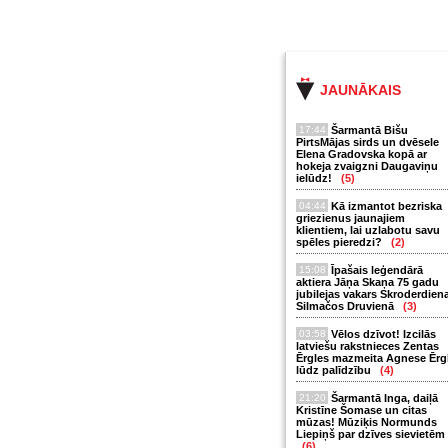
JAUNĀKAIS
17:44
Šarmantā Bišu
PirtsMājas sirds un dvēsele
Elena Gradovska kopā ar
hokeja zvaigzni Daugaviņu
ielūdz!
(5)
04:44
Kā izmantot bezriska
griezienus jaunajiem
klientiem, lai uzlabotu savu
spēles pieredzi?
(2)
15:08
Īpašais leģendārā
aktiera Jāņa Skaņa 75 gadu
jubilejas vakars Skroderdien
Silmačos Druvienā
(3)
03:58
Vēlos dzīvot! Izcilās
latviešu rakstnieces Zentas
Ērgles mazmeita Agnese Ērg
lūdz palīdzību
(4)
21:20
Šarmantā Inga, daiļā
Kristīne Šomase un citas
mūzas! Mūziķis Normunds
Liepiņš par dzīves sievietēm
(6)