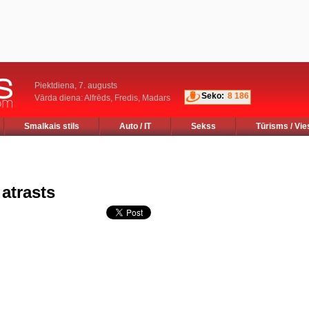
Piektdiena, 7. augusts
Seko:
8 186
Vārda diena: Alfrēds, Fredis, Madars
Smalkais stils
Auto / IT
Sekss
Tūrisms / Vie
 atrasts