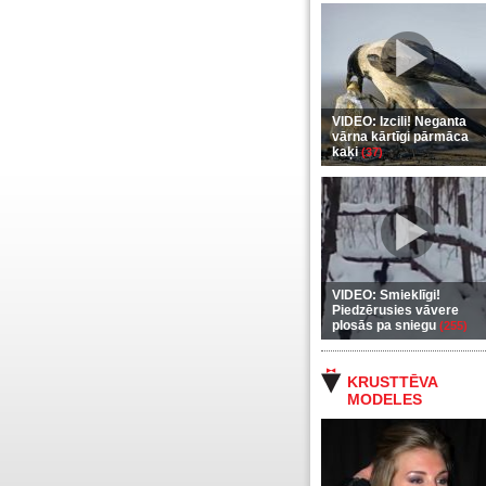
VIDEO: Izcili! Neganta
vārna kārtīgi pārmāca
kaķi
(37)
VIDEO: Smieklīgi!
Piedzērusies vāvere
plosās pa sniegu
(255)
KRUSTTĒVA
MODELES