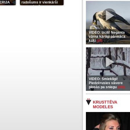
LERIJA
radošums ir vienkārši
neaprakstāms
(7)
VIDEO: Izcili! Neganta
vārna kārtīgi pārmāca
kaķi
(37)
VIDEO: Smieklīgi!
Piedzērusies vāvere
plosās pa sniegu
(255)
KRUSTTĒVA
MODELES