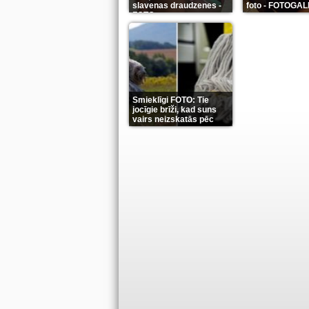
slavenas draudzenes -
foto - FOTOGA
FOTO
(13)
(9)
Smieklīgi FOTO: Tie
jocīgie brīži, kad suns
vairs neizskatās pēc
suņa
(11)