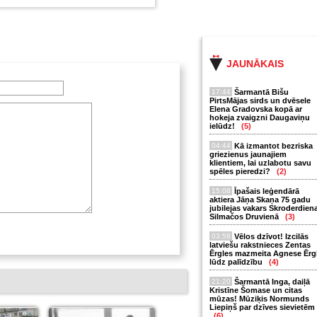
JAUNĀKAIS
17:44
Šarmantā Bišu
PirtsMājas sirds un dvēsele
Elena Gradovska kopā ar
hokeja zvaigzni Daugaviņu
ielūdz!
(5)
04:44
Kā izmantot bezriska
griezienus jaunajiem
klientiem, lai uzlabotu savu
spēles pieredzi?
(2)
15:08
Īpašais leģendārā
aktiera Jāņa Skaņa 75 gadu
jubilejas vakars Skroderdien
Silmačos Druvienā
(3)
03:58
Vēlos dzīvot! Izcilās
latviešu rakstnieces Zentas
Ērgles mazmeita Agnese Ērg
lūdz palīdzību
(4)
21:20
Šarmantā Inga, daiļā
Kristīne Šomase un citas
mūzas! Mūziķis Normunds
Liepiņš par dzīves sievietēm
(6)