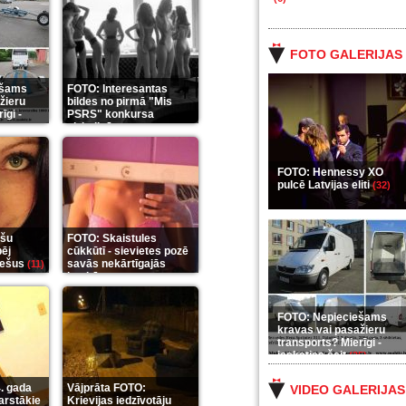
FOTO GALERIJAS
ešams
FOTO: Interesantas
žieru
bildes no pirmā "Mis
īgi -
PSRS" konkursa
aizkulisēm
5)
(12)
FOTO: Hennessy XO
pulcē Latvijas eliti
(32)
ešu
FOTO: Skaistules
pēj
cūkkūtī - sievietes pozē
riešus
savās nekārtīgajās
(11)
istabās
(12)
FOTO: Nepieciešams
kravas vai pasažieru
transports? Mierīgi -
ieskaties šeit
(35)
. gada
Vājprāta FOTO:
VIDEO GALERIJAS
arstākie
Krievijas iedzīvotāju