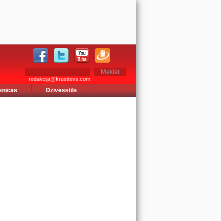
redakcija@krusttevs.com
snīcas
Dzīvesstils