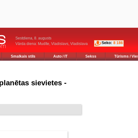
Sestdiena, 8. augusts
Seko:
8 186
Vārda diena: Mudīte, Vladislavs, Vladislava
Smalkais stils
Auto / IT
Sekss
Tūrisms / Vie
planētas sievietes -