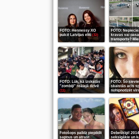
FOTO: Hennessy XO
FOTO: Nepieci
pulcē Latvijas eliti
kravas vai pasa
(32)
transports? Mier
ieskaties šeit
(3
FOTO: Lūk, kā izskatās
FOTO: Šo sievi
"zombiji" reālajā dzīvē
skaistās acis s
nohipnotizēt vī
(11)
Fotošops palīdz piepildīt
Debešķīgi! 2014
sapņus un atrast
seksīgākie un k