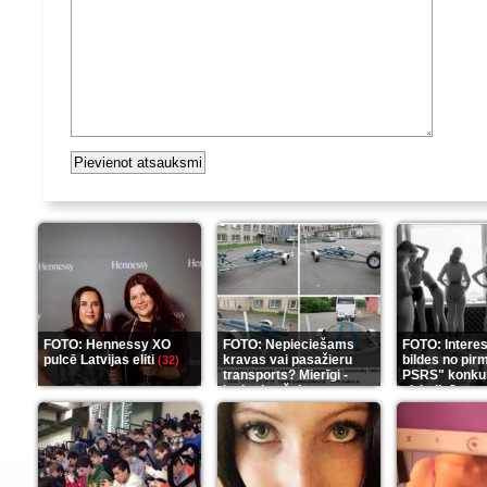
FOTO: Hennessy XO
FOTO: Nepieciešams
FOTO: Intere
pulcē Latvijas eliti
kravas vai pasažieru
bildes no pir
(32)
transports? Mierīgi -
PSRS" konku
ieskaties šeit
aizkulisēm
(35)
(1