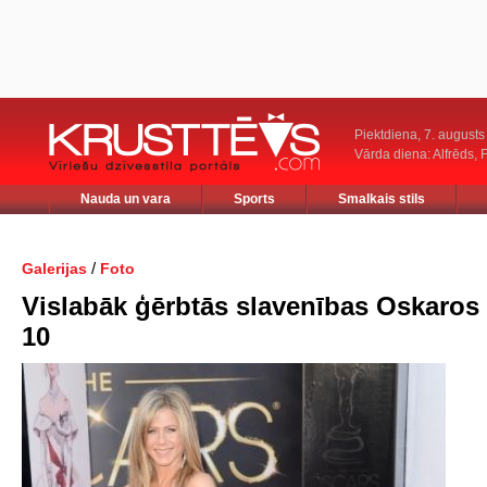
Piektdiena, 7. augusts
Vārda diena: Alfrēds, 
Nauda un vara
Sports
Smalkais stils
/
Galerijas
Foto
Vislabāk ģērbtās slavenības Oskaro
10