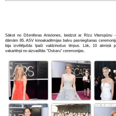
Sākot no Dženiferas Anistones, beidzot ar Rīzu Viterspūnu 
dāmām 85. ASV kinoakadēmijas balvu pasniegšanas ceremonija
bija izvēlējušās īpaši valdzinošus tērpus. Lūk, 10 atmiņā p
vakartērpi no aizvadītās "Oskaru" ceremonijas.