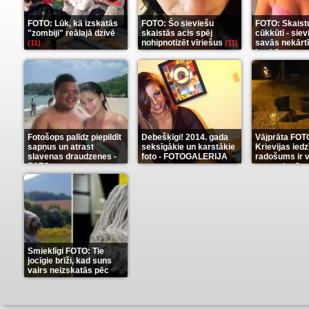
FOTO: Lūk, kā izskatās
FOTO: Šo sieviešu
FOTO: Skaist
"zombiji" reālajā dzīvē
skaistās acis spēj
cūkkūtī - sie
nohipnotizēt vīriešus
savās nekārt
(11)
(11)
istabās
(12)
Fotošops palīdz piepildīt
Debešķīgi! 2014. gada
Vājprāta FOT
sapņus un atrast
seksīgākie un karstākie
Krievijas iedz
slavenas draudzenes -
foto - FOTOGALERIJA
radošums ir v
FOTO
neaprakstā
(13)
(9)
Smieklīgi FOTO: Tie
jocīgie brīži, kad suns
vairs neizskatās pēc
suņa
(11)