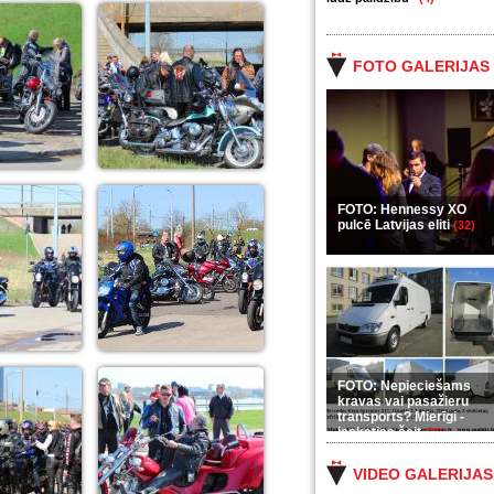
FOTO GALERIJAS
FOTO: Hennessy XO
pulcē Latvijas eliti
(32)
FOTO: Nepieciešams
kravas vai pasažieru
transports? Mierīgi -
ieskaties šeit
(35)
VIDEO GALERIJAS