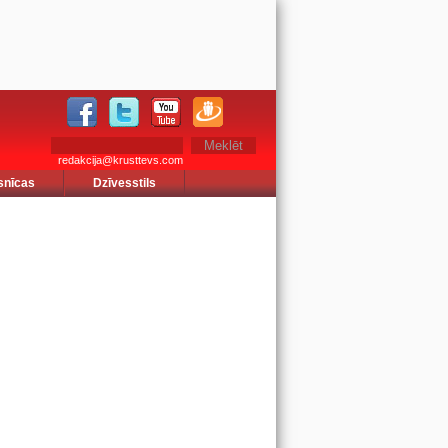
redakcija@krusttevs.com
snīcas
Dzīvesstils