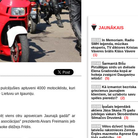
JAUNĀKAIS
05:14
In Memoriam. Radio
SWH leģenda, mūzikas
eksperts, TV diktores Kristas
Vāveres brālis Klāss Vāvere
(1)
17:44
Šarmantā Bišu
PirtsMājas sirds un dvēsele
Elena Gradovska kopā ar
hokeja zvaigzni Daugaviņu
ielūdz!
(5)
04:44
Kā izmantot bezriska
pulcējušies aptuveni 4000 motociklistu, kuri
griezienus jaunajiem
 - Lietuvu un Igauniju.
klientiem, lai uzlabotu savu
spēles pieredzi?
(2)
15:08
Īpašais leģendārā
aktiera Jāņa Skaņa 75 gadu
jubilejas vakars Skroderdien
ēļ viens otru apsveicam Jaunajā gadā!" ar
Silmačos Druvienā
(3)
asociācijas" prezidents Aivars Freimanis jeb
03:58
Vēlos dzīvot! Izcilās
aoke dīdžejs Frīdis.
latviešu rakstnieces Zentas
Ērgles mazmeita Agnese Ērg
lūdz palīdzību
(4)