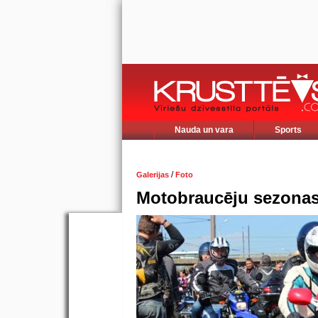
Nauda un vara
Sports
/
Galerijas
Foto
Motobraucēju sezonas