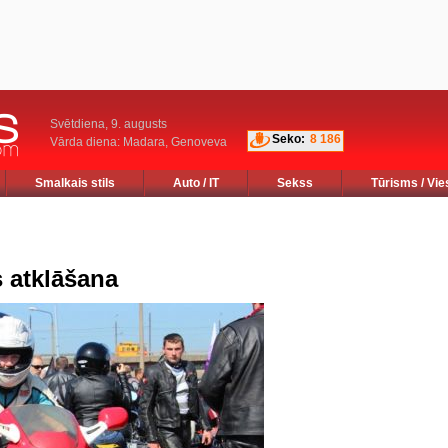
Svētdiena, 9. augusts
Seko:
8 186
Vārda diena: Madara, Genoveva
Smalkais stils
Auto / IT
Sekss
Tūrisms / Vie
 atklāšana