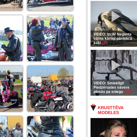
VIDEO: Izcili! Neganta
vārna kārtīgi pārmāca
kaķi
(37)
VIDEO: Smieklīgi!
Piedzērusies vāvere
plosās pa sniegu
(255)
KRUSTTĒVA
MODELES