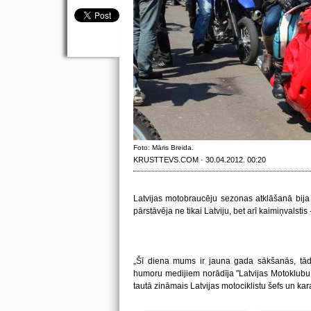
Foto: Māris Breida.
KRUSTTEVS.COM · 30.04.2012. 00:20
Latvijas motobraucēju sezonas atklāšanā bija 
pārstāvēja ne tikai Latviju, bet arī kaimiņvalstis
„Šī diena mums ir jauna gada sākšanās, tād
humoru medijiem norādīja "Latvijas Motoklubu 
tautā zināmais Latvijas motociklistu šefs un kar