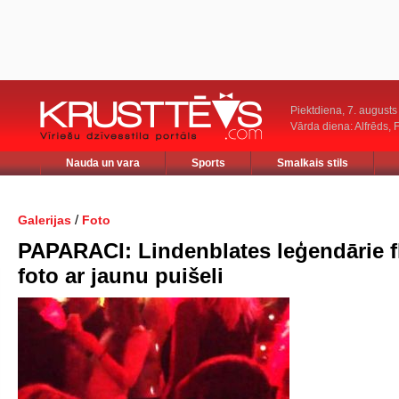
Piektdiena, 7. augusts
Vārda diena: Alfrēds, 
Nauda un vara
Sports
Smalkais stils
/
Galerijas
Foto
PAPARACI: Lindenblates leģendārie fl
foto ar jaunu puišeli