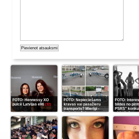
FOTO: Hennessy XO
FOTO: Nepieciešams
FOTO: Intere
pulcē Latvijas eliti
kravas vai pasažieru
bildes no pir
(32)
transports? Mierīgi -
PSRS" konku
ieskaties šeit
aizkulisēm
(35)
(1