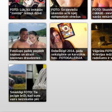
FOTO: Lūk, kā izskatās
FOTO: Šo sieviešu
FOTO: Skaist
"zombiji" reālajā dzīvē
skaistās acis spēj
cūkkūtī - sie
nohipnotizēt vīriešus
savās nekārt
(11)
(11)
istabās
(12)
Fotošops palīdz piepildīt
Debešķīgi! 2014. gada
Vājprāta FOT
sapņus un atrast
seksīgākie un karstākie
Krievijas iedz
slavenas draudzenes -
foto - FOTOGALERIJA
radošums ir v
FOTO
neaprakstā
(13)
(9)
Smieklīgi FOTO: Tie
jocīgie brīži, kad suns
vairs neizskatās pēc
suņa
(11)