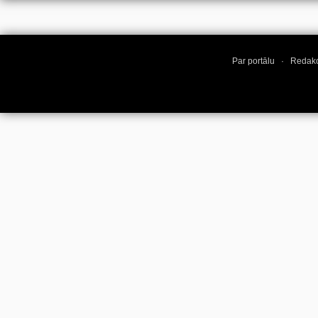
Par portālu
·
Redakc