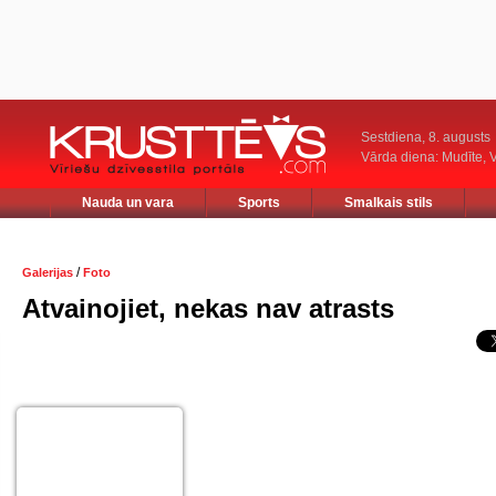
Sestdiena, 8. augusts
Vārda diena: Mudīte, V
Nauda un vara
Sports
Smalkais stils
/
Galerijas
Foto
Atvainojiet, nekas nav atrasts