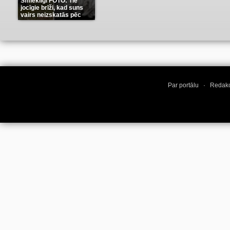
Smieklīgi FOTO: Tie
jocīgie brīži, kad suns
vairs neizskatās pēc
suņa
(11)
Par portālu
·
Redakc