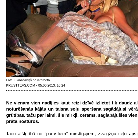
Foto: Ekrānšāviņš no interneta
KRUSTTEVS.COM · 05.06.2013. 16:24
Ne vienam vien gadījies kaut reizi dzīvē izlietot tik daudz a
noturēšanās kājās un taisna soļu speršana sagādājusi vē
grūtības, taču par laimi, šie mirkļi, cerams, saglabājušies vien
prāta nostūros.
Taču atšķirībā no "parastiem" mirstīgajiem, zvaigžņu ceļu aps