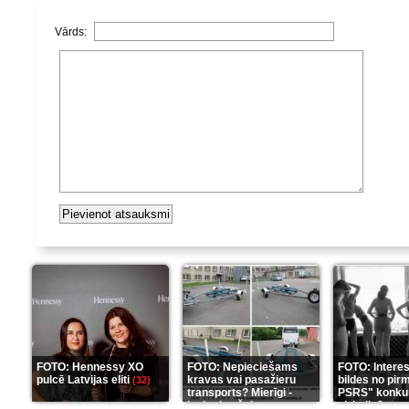
Vārds:
FOTO: Hennessy XO
FOTO: Nepieciešams
FOTO: Intere
pulcē Latvijas eliti
kravas vai pasažieru
bildes no pir
(32)
transports? Mierīgi -
PSRS" konku
ieskaties šeit
aizkulisēm
(35)
(1