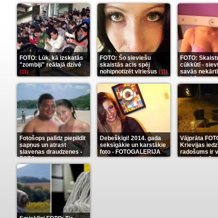
FOTO: Lūk, kā izskatās
FOTO: Šo sieviešu
FOTO: Skaist
"zombiji" reālajā dzīvē
skaistās acis spēj
cūkkūtī - sie
nohipnotizēt vīriešus
savās nekārt
(11)
(11)
istabās
(12)
Fotošops palīdz piepildīt
Debešķīgi! 2014. gada
Vājprāta FOT
sapņus un atrast
seksīgākie un karstākie
Krievijas iedz
slavenas draudzenes -
foto - FOTOGALERIJA
radošums ir v
FOTO
neaprakstā
(13)
(9)