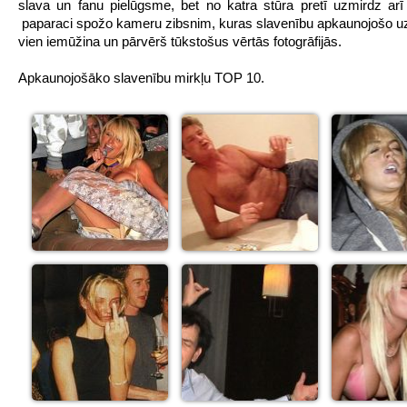
slava un fanu pielūgsme, bet no katra stūra pretī uzmirdz a
paparaci spožo kameru zibsnim, kuras slavenību apkaunojošo uz
vien iemūžina un pārvērš tūkstošus vērtās fotogrāfijās.
Apkaunojošāko slavenību mirkļu TOP 10.