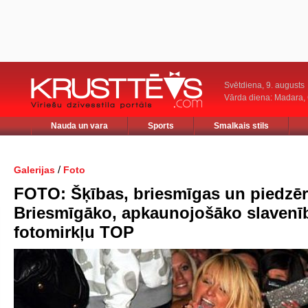
Svētdiena, 9. augusts
Vārda diena: Madara
Nauda un vara
Sports
Smalkais stils
/
Galerijas
Foto
FOTO: Šķības, briesmīgas un piedzēr
Briesmīgāko, apkaunojošāko slavenī
fotomirkļu TOP