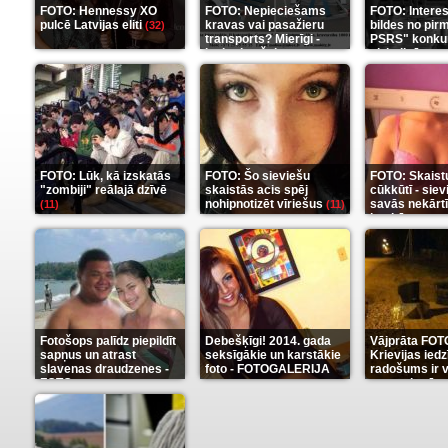
FOTO: Hennessy XO
FOTO: Nepieciešams
FOTO: Intere
pulcē Latvijas eliti
kravas vai pasažieru
bildes no pir
(32)
transports? Mierīgi -
PSRS" konku
ieskaties šeit
aizkulisēm
(35)
(1
FOTO: Lūk, kā izskatās
FOTO: Šo sieviešu
FOTO: Skaist
"zombiji" reālajā dzīvē
skaistās acis spēj
cūkkūtī - sie
nohipnotizēt vīriešus
savās nekārt
(11)
(11)
istabās
(12)
Fotošops palīdz piepildīt
Debešķīgi! 2014. gada
Vājprāta FOT
sapņus un atrast
seksīgākie un karstākie
Krievijas iedz
slavenas draudzenes -
foto - FOTOGALERIJA
radošums ir v
FOTO
neaprakstā
(13)
(9)