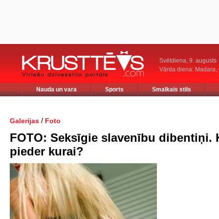
Svētdiena, 9. augusts
Vārda diena: Madara
Nauda un vara
Sports
Smalkais stils
/
Galerijas
Foto
FOTO: Seksīgie slavenību dibentiņi. 
pieder kurai?