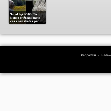
Smieklīgi FOTO: Tie
jocīgie brīži, kad suns
vairs neizskatās pēc
suņa
(11)
Par portālu
·
Redakc