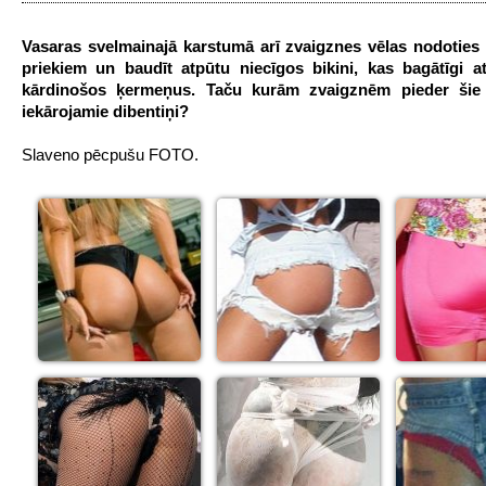
Vasaras svelmainajā karstumā arī zvaigznes vēlas nodoties
priekiem un baudīt atpūtu niecīgos bikini, kas bagātīgi a
kārdinošos ķermeņus. Taču kurām zvaigznēm pieder šie 
iekārojamie dibentiņi?
Slaveno pēcpušu FOTO.