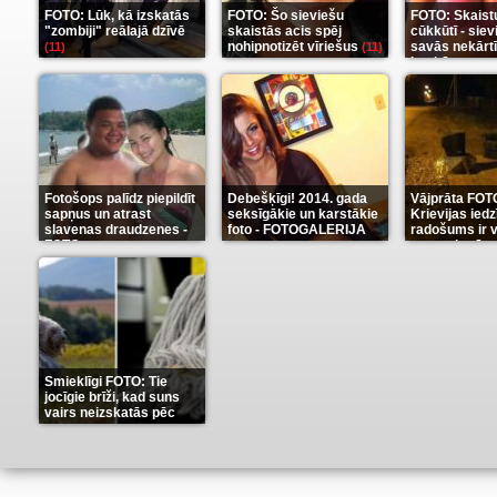
FOTO: Lūk, kā izskatās
FOTO: Šo sieviešu
FOTO: Skaist
"zombiji" reālajā dzīvē
skaistās acis spēj
cūkkūtī - sie
nohipnotizēt vīriešus
savās nekārt
(11)
(11)
istabās
(12)
Fotošops palīdz piepildīt
Debešķīgi! 2014. gada
Vājprāta FOT
sapņus un atrast
seksīgākie un karstākie
Krievijas iedz
slavenas draudzenes -
foto - FOTOGALERIJA
radošums ir v
FOTO
neaprakstā
(13)
(9)
Smieklīgi FOTO: Tie
jocīgie brīži, kad suns
vairs neizskatās pēc
suņa
(11)