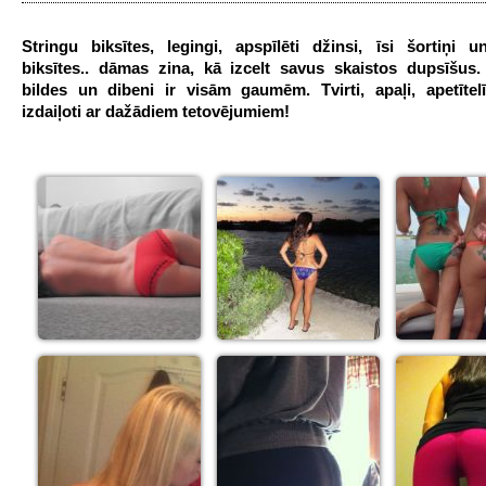
Stringu biksītes, legingi, apspīlēti džinsi, īsi šortiņi u
biksītes.. dāmas zina, kā izcelt savus skaistos dupsīšus.
bildes un dibeni ir visām gaumēm. Tvirti, apaļi, apetītel
izdaiļoti ar dažādiem tetovējumiem!