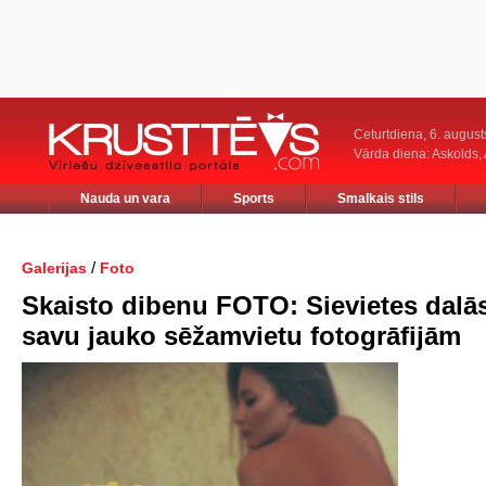
Ceturtdiena, 6. august
Vārda diena: Askolds,
Nauda un vara
Sports
Smalkais stils
/
Galerijas
Foto
Skaisto dibenu FOTO: Sievietes dalās
savu jauko sēžamvietu fotogrāfijām