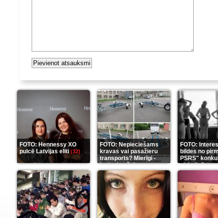
FOTO: Hennessy XO
FOTO: Nepieciešams
FOTO: Intere
pulcē Latvijas eliti
kravas vai pasažieru
bildes no pir
(32)
transports? Mierīgi -
PSRS" konku
ieskaties šeit
aizkulisēm
(35)
(1