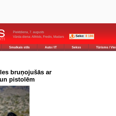
Piektdiena, 7. augusts
Seko:
8 186
Vārda diena: Alfrēds, Fredis, Madars
Smalkais stils
Auto / IT
Sekss
Tūrisms / Vie
s bruņojušās ar
un pistolēm