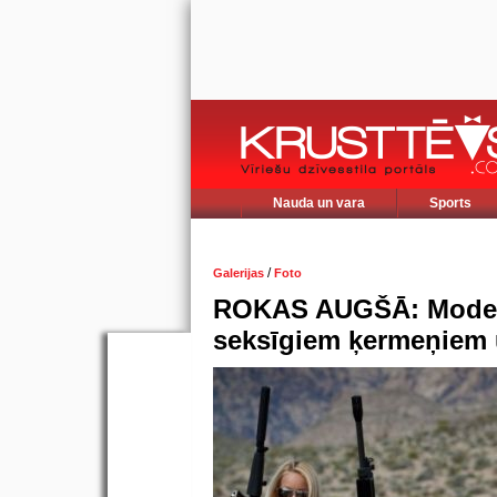
Nauda un vara
Sports
/
Galerijas
Foto
ROKAS AUGŠĀ: Modele
seksīgiem ķermeņiem 