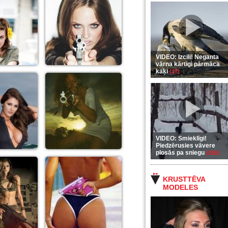
VIDEO: Izcili! Neganta
vārna kārtīgi pārmāca
kaķi
(37)
VIDEO: Smieklīgi!
Piedzērusies vāvere
plosās pa sniegu
(255)
KRUSTTĒVA
MODELES