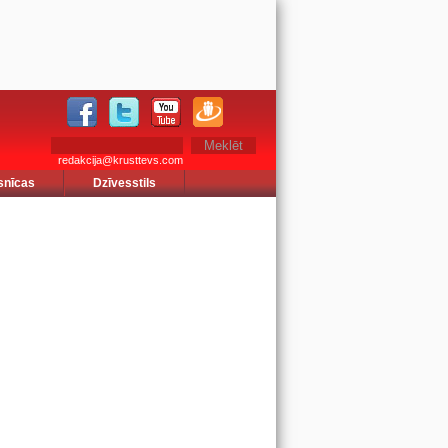
redakcija@krusttevs.com
snīcas
Dzīvesstils