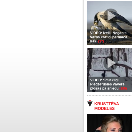
VIDEO: Izcili! Neganta
vārna kārtīgi pārmāca
kaķi
(37)
VIDEO: Smieklīgi!
Piedzērusies vāvere
plosās pa sniegu
(255)
KRUSTTĒVA
MODELES