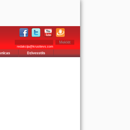
redakcija@krusttevs.com
snīcas
Dzīvesstils