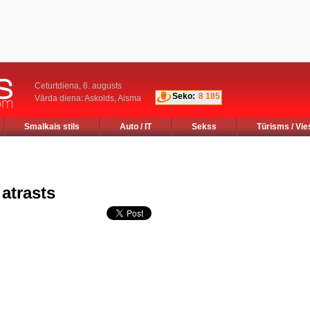
Ceturtdiena, 6. augusts
Seko:
8 185
Vārda diena: Askolds, Aisma
Smalkais stils
Auto / IT
Sekss
Tūrisms / Vie
 atrasts