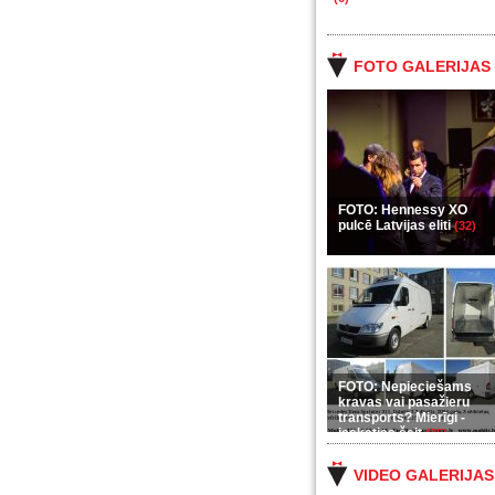
FOTO GALERIJAS
FOTO: Hennessy XO
pulcē Latvijas eliti
(32)
FOTO: Nepieciešams
kravas vai pasažieru
transports? Mierīgi -
ieskaties šeit
(35)
VIDEO GALERIJAS