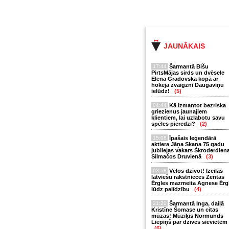
JAUNĀKAIS
17:44
Šarmantā Bišu
PirtsMājas sirds un dvēsele
Elena Gradovska kopā ar
hokeja zvaigzni Daugaviņu
ielūdz!
(5)
04:44
Kā izmantot bezriska
griezienus jaunajiem
klientiem, lai uzlabotu savu
spēles pieredzi?
(2)
15:08
Īpašais leģendārā
aktiera Jāņa Skaņa 75 gadu
jubilejas vakars Skroderdien
Silmačos Druvienā
(3)
03:58
Vēlos dzīvot! Izcilās
latviešu rakstnieces Zentas
Ērgles mazmeita Agnese Ērg
lūdz palīdzību
(4)
21:20
Šarmantā Inga, daiļā
Kristīne Šomase un citas
mūzas! Mūziķis Normunds
Liepiņš par dzīves sievietēm
(6)