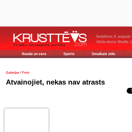
Sestdiena, 8. augusts
Vārda diena: Mudīte, V
Nauda un vara
Sports
Smalkais stils
/
Galerijas
Foto
Atvainojiet, nekas nav atrasts