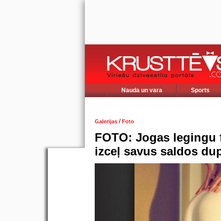
Nauda un vara
Sports
/
Galerijas
Foto
FOTO: Jogas legingu fe
izceļ savus saldos du