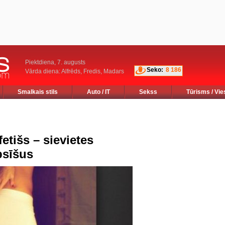
Piektdiena, 7. augusts
Seko:
8 186
Vārda diena: Alfrēds, Fredis, Madars
Smalkais stils
Auto / IT
Sekss
Tūrisms / Vie
tišs – sievietes
psīšus