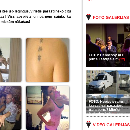
tes jeb legingus, vīrietis parasti neko citu
etas! Viss apspīlēts un pārņem sajūta, ka
FOTO GALERIJAS
tes miesām nākušas!
FOTO: Hennessy XO
pulcē Latvijas eliti
(32)
FOTO: Nepieciešams
kravas vai pasažieru
transports? Mierīgi -
ieskaties šeit
(35)
VIDEO GALERIJAS