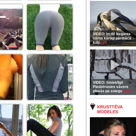
VIDEO: Izcili! Neganta
vārna kārtīgi pārmāca
kaķi
(37)
VIDEO: Smieklīgi!
Piedzērusies vāvere
plosās pa sniegu
(255)
KRUSTTĒVA
MODELES