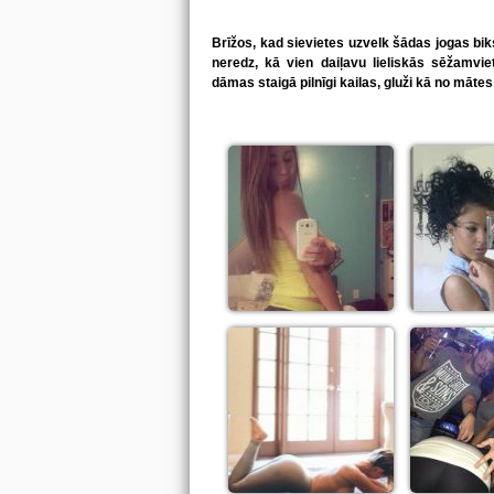
Brīžos, kad sievietes uzvelk šādas jogas biksī
neredz, kā vien daiļavu lieliskās sēžamvi
dāmas staigā pilnīgi kailas, gluži kā no mā