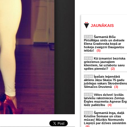
JAUNĀKAIS
17:44
Šarmantā Bišu
PirtsMājas sirds un dvēsele
Elena Gradovska kopā ar
hokeja zvaigzni Daugaviņu
ielūdz!
(5)
04:44
Kā izmantot bezriska
griezienus jaunajiem
klientiem, lai uzlabotu savu
spēles pieredzi?
(2)
15:08
Īpašais leģendārā
aktiera Jāņa Skaņa 75 gadu
jubilejas vakars Skroderdien
Silmačos Druvienā
(3)
03:58
Vēlos dzīvot! Izcilās
latviešu rakstnieces Zentas
Ērgles mazmeita Agnese Ērg
lūdz palīdzību
(4)
21:20
Šarmantā Inga, daiļā
Kristīne Šomase un citas
mūzas! Mūziķis Normunds
Liepiņš par dzīves sievietēm
(6)