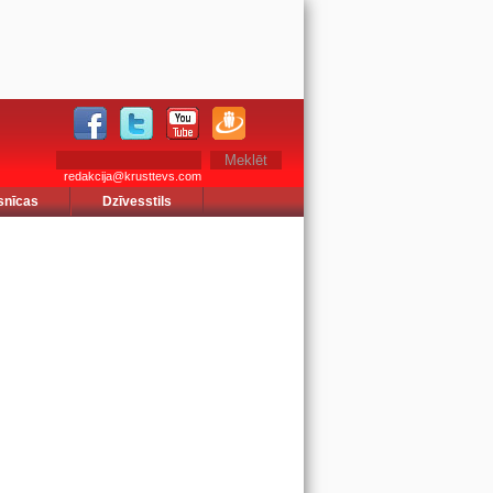
redakcija@krusttevs.com
snīcas
Dzīvesstils