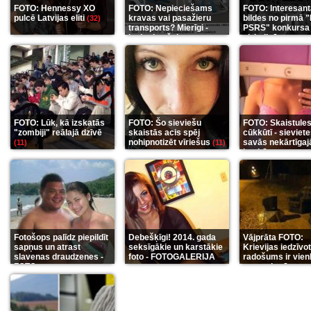
FOTO: Hennessy XO
FOTO: Nepieciešams
FOTO: Interesan
pulcē Latvijas eliti
kravas vai pasažieru
bildes no pirmā 
(32)
transports? Mierīgi -
PSRS" konkursa
ieskaties šeit
aizkulisēm
(35)
(12)
FOTO: Lūk, kā izskatās
FOTO: Šo sieviešu
FOTO: Skaistule
"zombiji" reālajā dzīvē
skaistās acis spēj
cūkkūtī - sieviet
nohipnotizēt vīriešus
savās nekārtīgaj
(11)
(11)
istabās
(12)
Fotošops palīdz piepildīt
Debešķīgi! 2014. gada
Vājprāta FOTO:
sapņus un atrast
seksīgākie un karstākie
Krievijas iedzīvo
slavenas draudzenes -
foto - FOTOGALERIJA
radošums ir vien
FOTO
neaprakstāms
(13)
(9)
(7