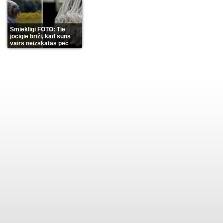
Smieklīgi FOTO: Tie
jocīgie brīži, kad suns
vairs neizskatās pēc
suņa
(11)