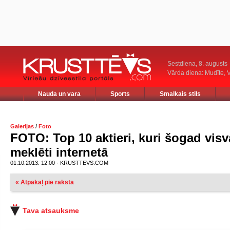
Sestdiena, 8. augusts
Vārda diena: Mudīte, V
Nauda un vara
Sports
Smalkais stils
/
Galerijas
Foto
FOTO: Top 10 aktieri, kuri šogad visv
meklēti internetā
01.10.2013. 12:00 · KRUSTTEVS.COM
« Atpakaļ pie raksta
Tava atsauksme