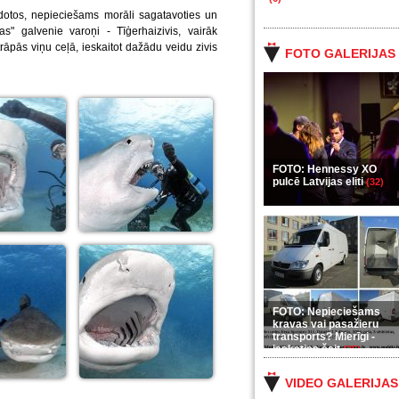
dotos, nepieciešams morāli sagatavoties un
jas" galvenie varoņi - Tīģerhaizivis, vairāk
āpās viņu ceļā, ieskaitot dažādu veidu zivis
FOTO GALERIJAS
FOTO: Hennessy XO
pulcē Latvijas eliti
(32)
FOTO: Nepieciešams
kravas vai pasažieru
transports? Mierīgi -
ieskaties šeit
(35)
VIDEO GALERIJAS