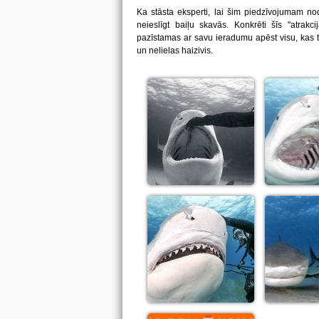
Ka stāsta eksperti, lai šim piedzīvojumam no
neieslīgt baiļu skavās. Konkrēti šīs "atrakci
pazīstamas ar savu ieradumu apēst visu, kas tr
un nelielas haizivis.