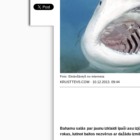
Foto: Ekrānšāviņš no interneta
KRUSTTEVS.COM · 10.12.2013. 09:44
Bahamu salās par jaunu izklaidi īpaši asu izj
rokas, lutinot baltos nezvērus ar dažādu izmē