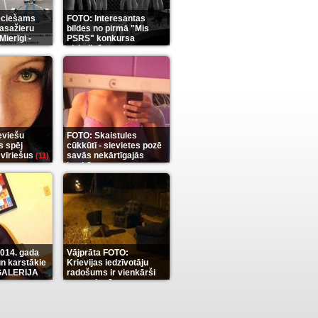
eciešams
FOTO: Interesantas
pasažieru
bildes no pirmā "Mis
Mierīgi -
PSRS" konkursa
it
aizkulisēm
(35)
(12)
eviešu
FOTO: Skaistules
s spēj
cūkkūtī - sievietes pozē
 vīriešus
savās nekārtīgajās
(11)
istabās
(12)
2014. gada
Vājprāta FOTO:
n karstākie
Krievijas iedzīvotāju
OGALERIJA
radošums ir vienkārši
neaprakstāms
(7)