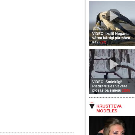
VIDEO: Izcili! Neganta
vārna kārtīgi pārmāca
kaķi
(37)
VIDEO: Smieklīgi!
Piedzērusies vāvere
plosās pa sniegu
(255)
KRUSTTĒVA
MODELES