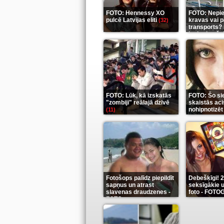
FOTO: Hennessy XO
FOTO: Nepi
pulcē Latvijas eliti
kravas vai 
(32)
transports? 
ieskaties še
FOTO: Lūk, kā izskatās
FOTO: Šo si
"zombiji" reālajā dzīvē
skaistās aci
nohipnotizēt
(11)
Fotošops palīdz piepildīt
Debešķīgi! 
sapņus un atrast
seksīgākie u
slavenas draudzenes -
foto - FOT
FOTO
(13)
(9)