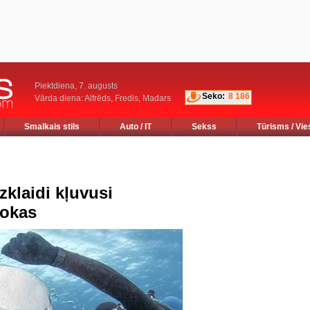
Piektdiena, 7. augusts
Seko:
8 186
Vārda diena: Alfrēds, Fredis, Madars
Smalkais stils
Auto / IT
Sekss
Tūrisms / Vie
zklaidi kļuvusi
rokas