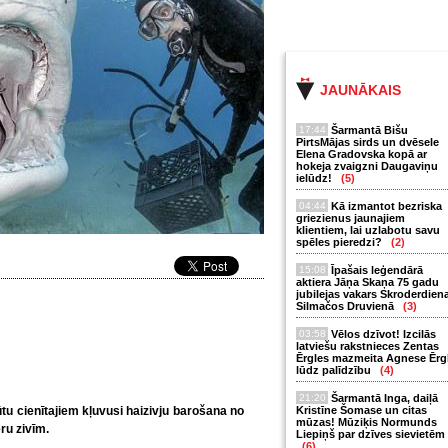
JAUNĀKAIS
17:44
Šarmantā Bišu
PirtsMājas sirds un dvēsele
Elena Gradovska kopā ar
hokeja zvaigzni Daugaviņu
ielūdz!
(5)
04:44
Kā izmantot bezriska
griezienus jaunajiem
klientiem, lai uzlabotu savu
spēles pieredzi?
(2)
15:08
Īpašais leģendārā
aktiera Jāņa Skaņa 75 gadu
jubilejas vakars Skroderdien
Silmačos Druvienā
(3)
03:58
Vēlos dzīvot! Izcilās
latviešu rakstnieces Zentas
Ērgles mazmeita Agnese Ērg
lūdz palīdzību
(4)
21:20
Šarmantā Inga, daiļā
ūtu cienītajiem kļuvusi haizivju barošana no
Kristīne Šomase un citas
mūzas! Mūziķis Normunds
ru zivīm.
Liepiņš par dzīves sievietēm
(6)