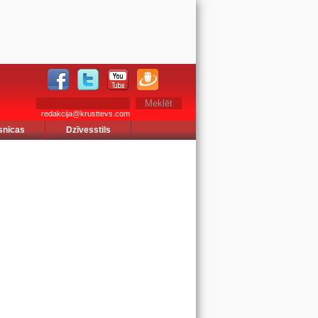
redakcija@krusttevs.com
snīcas
Dzīvesstils