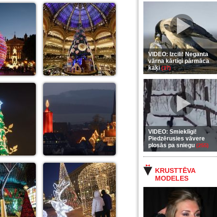
VIDEO: Izcili! Neganta
vārna kārtīgi pārmāca
kaķi
(37)
VIDEO: Smieklīgi!
Piedzērusies vāvere
plosās pa sniegu
(255)
KRUSTTĒVA
MODELES