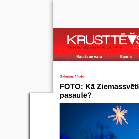
Nauda un vara
Sports
/
Galerijas
Foto
FOTO: Kā Ziemassvētk
pasaulē?