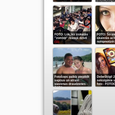
ieskaties še
FOTO: Lūk, kā izskatās
FOTO: Šo si
"zombiji" reālajā dzīvē
skaistās aci
nohipnotizēt
(11)
Fotošops palīdz piepildīt
Debešķīgi! 
sapņus un atrast
seksīgākie u
slavenas draudzenes -
foto - FOT
FOTO
(13)
(9)