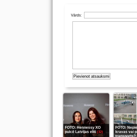
Vārds:
FOTO: Hennessy XO
FOTO: Nepi
pulcē Latvijas eliti
kravas vai 
(32)
transports? 