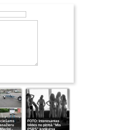
eciešams
FOTO: Interesantas
pasažieru
bildes no pirmā "Mis
Mierīgi -
PSRS" konkursa