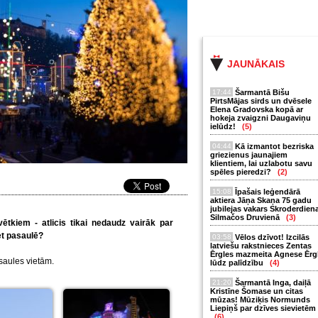
JAUNĀKAIS
17:44
Šarmantā Bišu
PirtsMājas sirds un dvēsele
Elena Gradovska kopā ar
hokeja zvaigzni Daugaviņu
ielūdz!
(5)
04:44
Kā izmantot bezriska
griezienus jaunajiem
klientiem, lai uzlabotu savu
spēles pieredzi?
(2)
15:08
Īpašais leģendārā
aktiera Jāņa Skaņa 75 gadu
jubilejas vakars Skroderdien
Silmačos Druvienā
(3)
ētkiem - atlicis tikai nedaudz vairāk par
et pasaulē?
03:58
Vēlos dzīvot! Izcilās
latviešu rakstnieces Zentas
Ērgles mazmeita Agnese Ērg
aules vietām.
lūdz palīdzību
(4)
21:20
Šarmantā Inga, daiļā
Kristīne Šomase un citas
mūzas! Mūziķis Normunds
Liepiņš par dzīves sievietēm
(6)