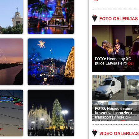
FOTO GALERIJAS
FOTO: Hennessy XO
pulcē Latvijas eliti
(32)
FOTO: Nepieciešams
kravas vai pasažieru
transports? Mierīgi -
ieskaties šeit
(35)
VIDEO GALERIJAS