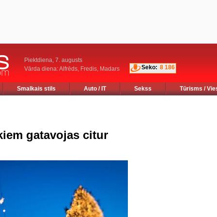
Piektdiena, 7. augusts
Seko:
8 186
Vārda diena: Alfrēds, Fredis, Madars
Smalkais stils
Auto / IT
Sekss
Tūrisms / Vie
iem gatavojas citur