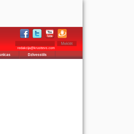
redakcija@krusttevs.com
snīcas
Dzīvesstils