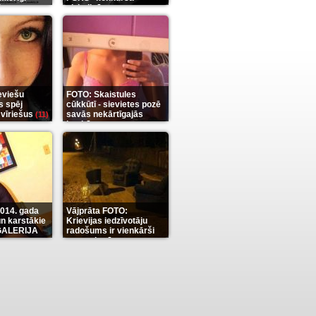
it
aizkulisēm
(35)
(12)
eviešu
FOTO: Skaistules
s spēj
cūkkūtī - sievietes pozē
 vīriešus
savās nekārtīgajās
(11)
istabās
(12)
2014. gada
Vājprāta FOTO:
n karstākie
Krievijas iedzīvotāju
OGALERIJA
radošums ir vienkārši
neaprakstāms
(7)