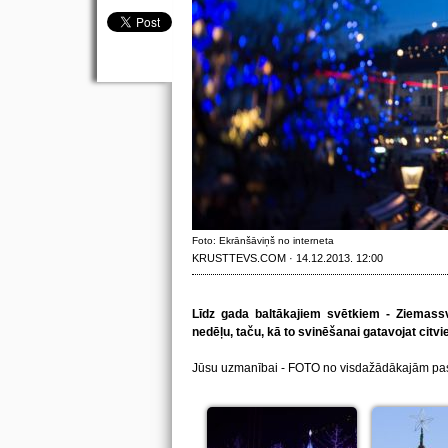
Foto: Ekrānšāviņš no interneta
KRUSTTEVS.COM · 14.12.2013. 12:00
Līdz gada baltākajiem svētkiem - Ziemassv
nedēļu, taču, kā to svinēšanai gatavojat citvi
Jūsu uzmanībai - FOTO no visdažādākajām pas