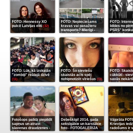
FOTO: Hennessy XO
FOTO: Nepieciešams
FOTO: Intere
pulcē Latvijas eliti
kravas vai pasažieru
bildes no pir
(32)
transports? Mierīgi -
PSRS" konku
ieskaties šeit
aizkulisēm
(35)
(1
FOTO: Lūk, kā izskatās
FOTO: Šo sieviešu
FOTO: Skaist
"zombiji" reālajā dzīvē
skaistās acis spēj
cūkkūtī - sie
nohipnotizēt vīriešus
savās nekārt
(11)
(11)
istabās
(12)
Fotošops palīdz piepildīt
Debešķīgi! 2014. gada
Vājprāta FOT
sapņus un atrast
seksīgākie un karstākie
Krievijas iedz
slavenas draudzenes -
foto - FOTOGALERIJA
radošums ir v
FOTO
neaprakstā
(13)
(9)