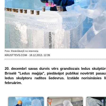
Foto: Ekrānšāviņš no interneta
KRUSTTEVS.COM · 18.12.2013. 12:39
20. decembrī savas durvis vērs grandiozais ledus skulptūru
Briselē "Ledus maģija", piedāvājot publikai novērtēt pasau
ledus skulptoru radītos šedevrus. Izstāde norisināsies l
februārim.