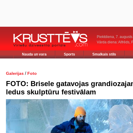
Piektdiena, 7. augusts
Vārda diena: Alfrēds, 
Nauda un vara
Sports
Smalkais stils
/
Galerijas
Foto
FOTO: Brisele gatavojas grandiozaj
ledus skulptūru festivālam