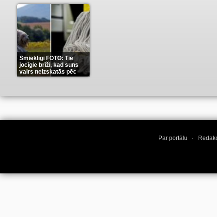
Smieklīgi FOTO: Tie
jocīgie brīži, kad suns
vairs neizskatās pēc
suņa
(11)
Par portālu
·
Redakc