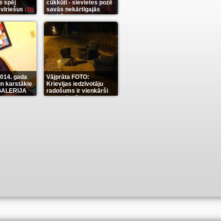
s spēj
cūkkūtī - sievietes pozē
 vīriešus
savās nekārtīgajās
(11)
istabās
(12)
2014. gada
Vājprāta FOTO:
n karstākie
Krievijas iedzīvotāju
OGALERIJA
radošums ir vienkārši
neaprakstāms
(7)