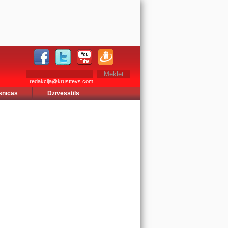
redakcija@krusttevs.com
snīcas
Dzīvesstils