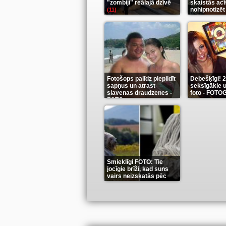
"zombiji" reālajā dzīvē
skaistās aci
nohipnotizēt
(11)
Fotošops palīdz piepildīt
Debešķīgi! 
sapņus un atrast
seksīgākie u
slavenas draudzenes -
foto - FOT
FOTO
(13)
(9)
Smieklīgi FOTO: Tie
jocīgie brīži, kad suns
vairs neizskatās pēc
suņa
(11)