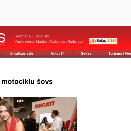
Sestdiena, 8. augusts
Seko:
8 186
Vārda diena: Mudīte, Vladislavs, Vladislava
Smalkais stils
Auto / IT
Sekss
Tūrisms / Vie
 motociklu šovs