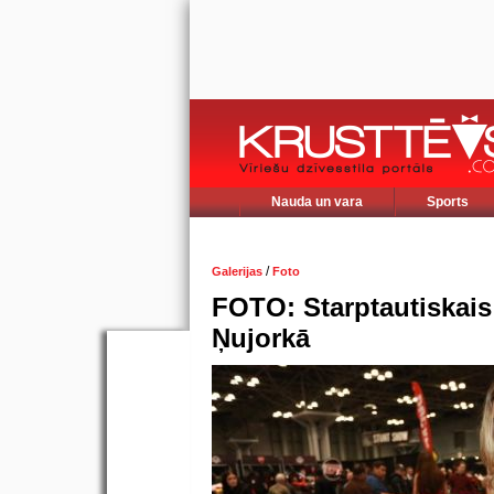
Nauda un vara
Sports
/
Galerijas
Foto
FOTO: Starptautiskais
Ņujorkā