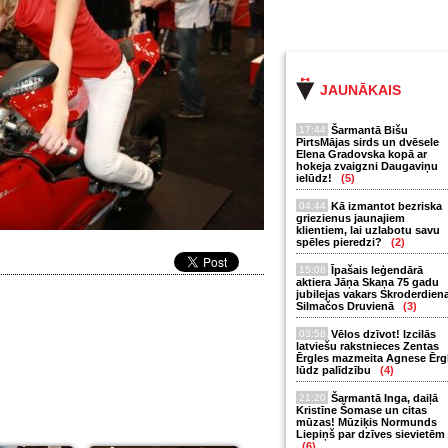
JAUNĀKAIS
17:44
Šarmantā Bišu
PirtsMājas sirds un dvēsele
Elena Gradovska kopā ar
hokeja zvaigzni Daugaviņu
ielūdz!
(5)
04:44
Kā izmantot bezriska
griezienus jaunajiem
klientiem, lai uzlabotu savu
spēles pieredzi?
(2)
15:08
Īpašais leģendārā
aktiera Jāņa Skaņa 75 gadu
jubilejas vakars Skroderdien
Silmačos Druvienā
(3)
03:58
Vēlos dzīvot! Izcilās
latviešu rakstnieces Zentas
Ērgles mazmeita Agnese Ērg
lūdz palīdzību
(4)
21:20
Šarmantā Inga, daiļā
Kristīne Šomase un citas
mūzas! Mūziķis Normunds
Liepiņš par dzīves sievietēm
(6)