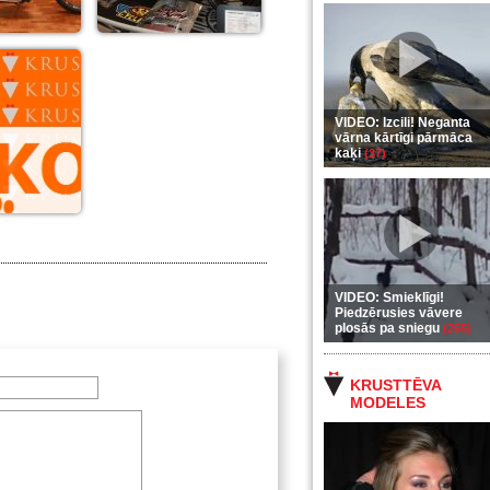
VIDEO: Izcili! Neganta
vārna kārtīgi pārmāca
kaķi
(37)
VIDEO: Smieklīgi!
Piedzērusies vāvere
plosās pa sniegu
(255)
KRUSTTĒVA
MODELES