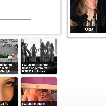
Olga
eciešams
FOTO: Interesantas
pasažieru
bildes no pirmā "Mis
Mierīgi -
PSRS" konkursa
it
aizkulisēm
(35)
(12)
eviešu
FOTO: Skaistules