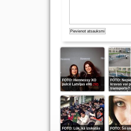
FOTO: Hennessy XO
FOTO: Nepi
pulcē Latvijas eliti
kravas vai 
(32)
transports? 
ieskaties še
FOTO: Lūk, kā izskatās
FOTO: Šo si