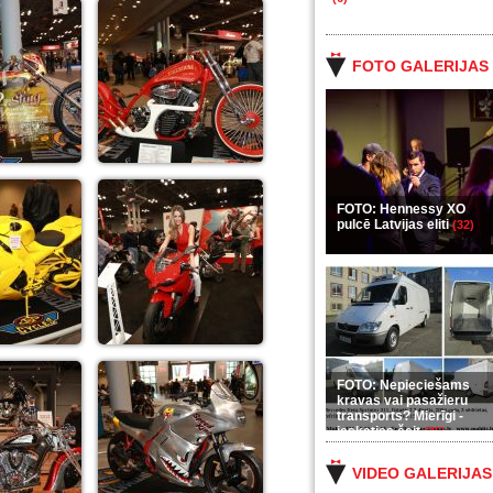
FOTO GALERIJAS
FOTO: Hennessy XO
pulcē Latvijas eliti
(32)
FOTO: Nepieciešams
kravas vai pasažieru
transports? Mierīgi -
ieskaties šeit
(35)
VIDEO GALERIJAS